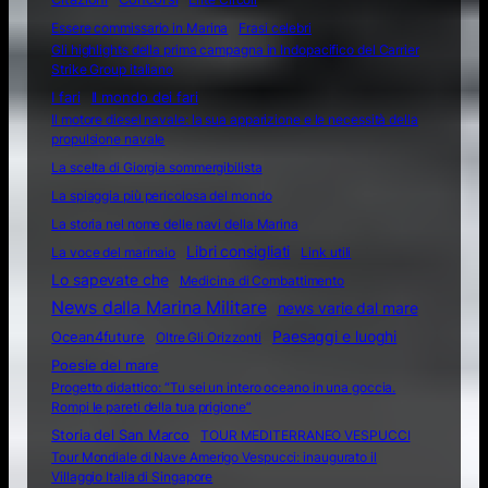
Essere commissario in Marina
Frasi celebri
Gli highlights della prima campagna in Indopacifico del Carrier
Strike Group italiano
I fari
Il mondo dei fari
Il motore diesel navale: la sua apparizione e le necessità della
propulsione navale
La scelta di Giorgia sommergibilista
La spiaggia più pericolosa del mondo
La storia nel nome delle navi della Marina
Libri consigliati
La voce del marinaio
Link utili
Lo sapevate che
Medicina di Combattimento
News dalla Marina Militare
news varie dal mare
Ocean4future
Paesaggi e luoghi
Oltre Gli Orizzonti
Poesie del mare
Progetto didattico: “Tu sei un intero oceano in una goccia.
Rompi le pareti della tua prigione”
Storia del San Marco
TOUR MEDITERRANEO VESPUCCI
Tour Mondiale di Nave Amerigo Vespucci: inaugurato il
Villaggio Italia di Singapore