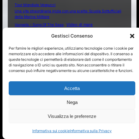
Tour Mondiale Vespucci
Una vita straordinaria inizia con una scelta: Scuola Sottufficiali
della Marina Militare
Video di mare
Vangelis – Song Of The Seas
Video Marina Militare
Video musicali
Video Soldini
Gestisci Consenso
“Amerigo Vespucci”
Per fornire le migliori esperienze, utilizziamo tecnologie come i cookie per
memorizzare e/o accedere alle informazioni del dispositivo. Il consenso a
queste tecnologie ci permetterà di elaborare dati come il comportamento
di navigazione o ID unici su questo sito. Non acconsentire o ritirare il
consenso può influire negativamente su alcune caratteristiche e funzioni.
La Marina
«
Da Nave Garibaldi a Nave
Militare
Trieste – storia e futuro delle
ammoderna gli
Accetta
navi della Marina Militare
U212A
»
Nega
Visualizza le preferenze
Non arrenderti mai amico mio, impara a cercare
Informativa sui cookie
Informativa sulla Privacy