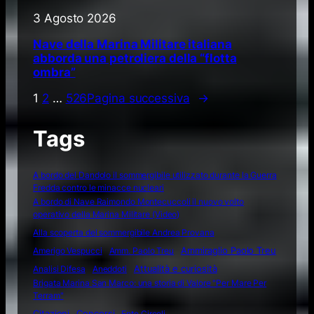
3 Agosto 2026
Nave della Marina Militare italiana
abborda una petroliera della “flotta
ombra”
1
2
…
526
Pagina successiva
→
Tags
A bordo del Dandolo il sommergibile utilizzato durante la Guerra
Fredda contro le minacce nucleari
A bordo di Nave Raimondo Montecuccoli il nuovo volto
operativo della Marina Militare (Video)
Alla scoperta del sommergibile Andrea Provana
Amerigo Vespucci
Amm. Paolo Treu
Ammiraglio Paolo Treu
Attualità e curiosità
Analisi Difesa
Aneddoti
Brigata Marina San Marco: una storia di Valore "Per Mare Per
Terram"
Citazioni
Concorsi
Ente Circoli