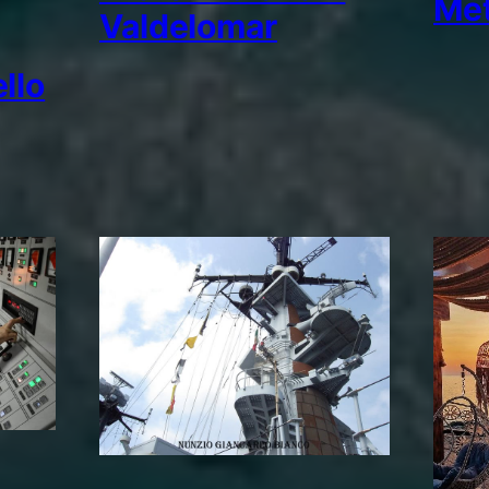
Me
Valdelomar
llo