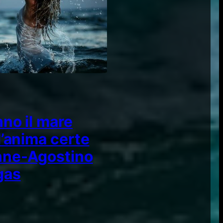
no il mare
l’anima certe
ne-Agostino
gas