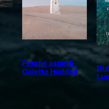
Perché aspetti-
Di 
Colette Haddad
Luc