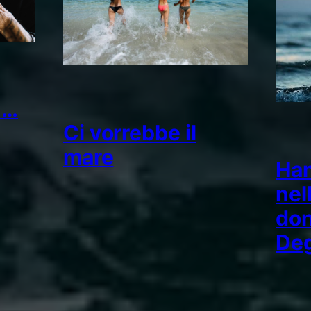
 …
Ci vorrebbe il
mare
Han
nel
don
De