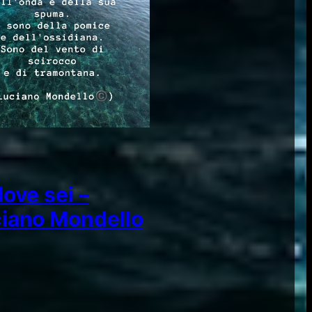
dove sei –
iano Mondello