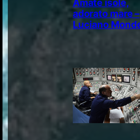
Amate isole,
adorato mare –
Luciano Monde