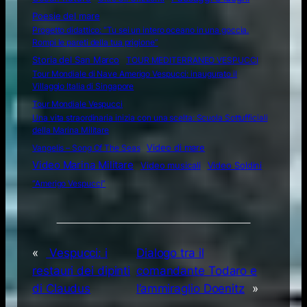
Poesie del mare
Progetto didattico: “Tu sei un intero oceano in una goccia.
Rompi le pareti della tua prigione”
Storia del San Marco
TOUR MEDITERRANEO VESPUCCI
Tour Mondiale di Nave Amerigo Vespucci: inaugurato il
Villaggio Italia di Singapore
Tour Mondiale Vespucci
Una vita straordinaria inizia con una scelta: Scuola Sottufficiali
della Marina Militare
Video di mare
Vangelis – Song Of The Seas
Video Marina Militare
Video musicali
Video Soldini
“Amerigo Vespucci”
«
Vespucci: i
Dialogo tra il
restauri dei dipinti
comandante Todaro e
di Claudus
l’ammiraglio Doenitz
»