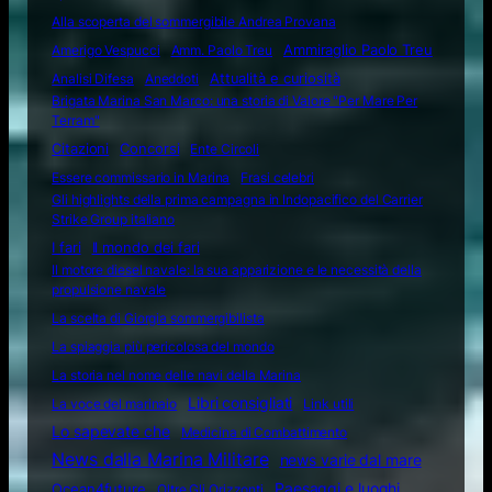
Alla scoperta del sommergibile Andrea Provana
Amerigo Vespucci
Amm. Paolo Treu
Ammiraglio Paolo Treu
Attualità e curiosità
Analisi Difesa
Aneddoti
Brigata Marina San Marco: una storia di Valore "Per Mare Per
Terram"
Citazioni
Concorsi
Ente Circoli
Essere commissario in Marina
Frasi celebri
Gli highlights della prima campagna in Indopacifico del Carrier
Strike Group italiano
I fari
Il mondo dei fari
Il motore diesel navale: la sua apparizione e le necessità della
propulsione navale
La scelta di Giorgia sommergibilista
La spiaggia più pericolosa del mondo
La storia nel nome delle navi della Marina
Libri consigliati
La voce del marinaio
Link utili
Lo sapevate che
Medicina di Combattimento
News dalla Marina Militare
news varie dal mare
Ocean4future
Paesaggi e luoghi
Oltre Gli Orizzonti