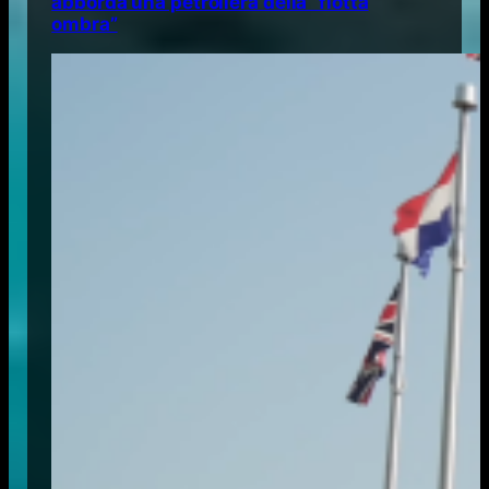
abborda una petroliera della “flotta
ombra”