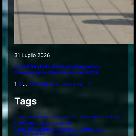
31 Luglio 2026
Tour Mondiale Amerigo Vespucci –
Campagna in Nord America 2026
1
2
…
526
Pagina successiva
→
Tags
A bordo del Dandolo il sommergibile utilizzato durante la Guerra
Fredda contro le minacce nucleari
A bordo di Nave Raimondo Montecuccoli il nuovo volto
operativo della Marina Militare (Video)