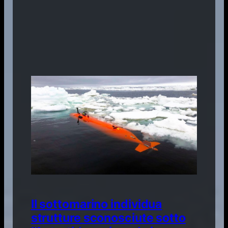
Il sottomarino individua
strutture sconosciute sotto