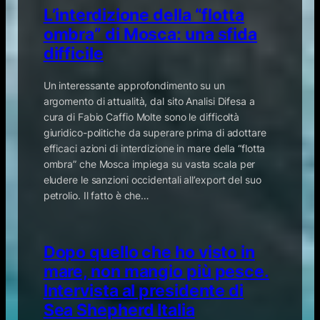
L’interdizione della “flotta
ombra” di Mosca: una sfida
difficile
Un interessante approfondimento su un
argomento di attualità, dal sito Analisi Difesa a
cura di Fabio Caffio Molte sono le difficoltà
giuridico-politiche da superare prima di adottare
efficaci azioni di interdizione in mare della “flotta
ombra” che Mosca impiega su vasta scala per
eludere le sanzioni occidentali all’export del suo
petrolio. Il fatto è che…
Dopo quello che ho visto in
mare, non mangio più pesce.
Intervista al presidente di
Sea Shepherd Italia