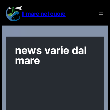
Vai
al
Il mare nel cuore
contenuto
news varie dal
mare