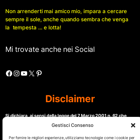
Non arrenderti mai amico mio, impara a cercare
sempre il sole, anche quando sembra che venga
la tempesta … e lotta!
Mi trovate anche nei Social
Facebook
Instagram
YouTube
X
Pinterest
Disclaimer
Si dichiara, ai sensi della legge del 7 Marzo 2001 n. 62 che
questo sito non rientra nella categoria di “Informazione
Gestisci Consenso
periodica” in quanto viene aggiornato ad intervalli non
regolari. Le immagini dei collaboratori detentori del
Per fornire le migliori esperienze, utilizziamo tecnologie come i cookie per