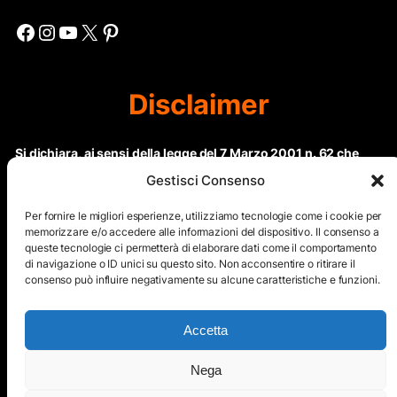
Facebook
Instagram
YouTube
X
Pinterest
Disclaimer
Si dichiara, ai sensi della legge del 7 Marzo 2001 n. 62 che
questo sito non rientra nella categoria di “Informazione
Gestisci Consenso
periodica” in quanto viene aggiornato ad intervalli non
regolari. Le immagini dei collaboratori detentori del
Per fornire le migliori esperienze, utilizziamo tecnologie come i cookie per
Copyright © sono riproducibili solo dietro specifica
memorizzare e/o accedere alle informazioni del dispositivo. Il consenso a
queste tecnologie ci permetterà di elaborare dati come il comportamento
autorizzazione. Il contenuto del sito, comprensivo di testi e
di navigazione o ID unici su questo sito. Non acconsentire o ritirare il
immagini, eccetto dove espressamente specificato, è
consenso può influire negativamente su alcune caratteristiche e funzioni.
protetto da Copyright © e non può essere riprodotto e
diffuso tramite nessun mezzo elettronico o cartaceo senza
esplicita autorizzazione scritta da parte dello staff di ”Il Mare
Accetta
nel cuore”
Nega
Copyright © All Right Reserved