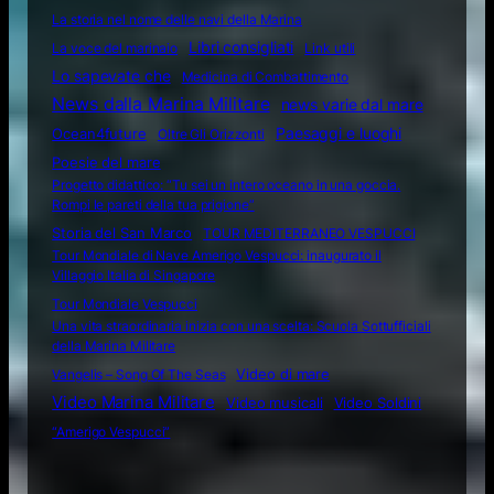
La storia nel nome delle navi della Marina
Libri consigliati
La voce del marinaio
Link utili
Lo sapevate che
Medicina di Combattimento
News dalla Marina Militare
news varie dal mare
Ocean4future
Paesaggi e luoghi
Oltre Gli Orizzonti
Poesie del mare
Progetto didattico: “Tu sei un intero oceano in una goccia.
Rompi le pareti della tua prigione”
Storia del San Marco
TOUR MEDITERRANEO VESPUCCI
Tour Mondiale di Nave Amerigo Vespucci: inaugurato il
Villaggio Italia di Singapore
Tour Mondiale Vespucci
Una vita straordinaria inizia con una scelta: Scuola Sottufficiali
della Marina Militare
Video di mare
Vangelis – Song Of The Seas
Video Marina Militare
Video musicali
Video Soldini
“Amerigo Vespucci”