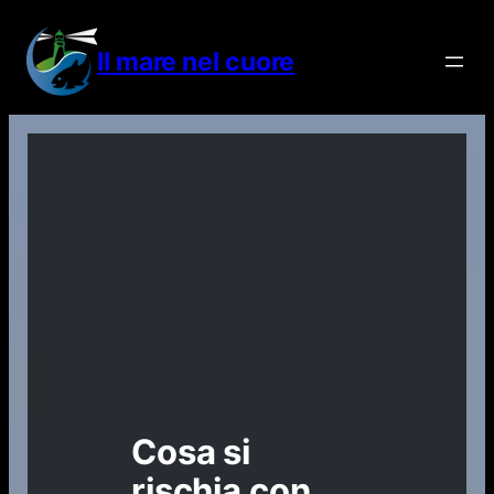
Vai
al
Il mare nel cuore
contenuto
Cosa si
rischia con