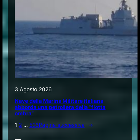
3 Agosto 2026
Nave della Marina Militare italiana
abborda una petroliera della “flotta
ombra”
1
2
…
526
Pagina successiva
→