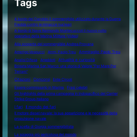
Tags
A bordo del Dandolo il sommergibile utilizzato durante la Guerra
Fredda contro le minacce nucleari
A bordo di Nave Raimondo Montecuccoli il nuovo volto
operativo della Marina Militare (Video)
Alla scoperta del sommergibile Andrea Provana
Amerigo Vespucci
Amm. Paolo Treu
Ammiraglio Paolo Treu
Attualità e curiosità
Analisi Difesa
Aneddoti
Brigata Marina San Marco: una storia di Valore "Per Mare Per
Terram"
Citazioni
Concorsi
Ente Circoli
Essere commissario in Marina
Frasi celebri
Gli highlights della prima campagna in Indopacifico del Carrier
Strike Group italiano
I fari
Il mondo dei fari
Il motore diesel navale: la sua apparizione e le necessità della
propulsione navale
La scelta di Giorgia sommergibilista
La spiaggia più pericolosa del mondo