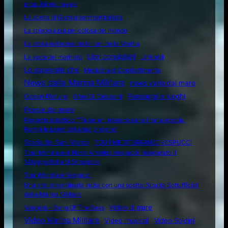
propulsione navale
La scelta di Giorgia sommergibilista
La spiaggia più pericolosa del mondo
La storia nel nome delle navi della Marina
Libri consigliati
La voce del marinaio
Link utili
Lo sapevate che
Medicina di Combattimento
News dalla Marina Militare
news varie dal mare
Ocean4future
Paesaggi e luoghi
Oltre Gli Orizzonti
Poesie del mare
Progetto didattico: “Tu sei un intero oceano in una goccia.
Rompi le pareti della tua prigione”
Storia del San Marco
TOUR MEDITERRANEO VESPUCCI
Tour Mondiale di Nave Amerigo Vespucci: inaugurato il
Villaggio Italia di Singapore
Tour Mondiale Vespucci
Una vita straordinaria inizia con una scelta: Scuola Sottufficiali
della Marina Militare
Video di mare
Vangelis – Song Of The Seas
Video Marina Militare
Video musicali
Video Soldini