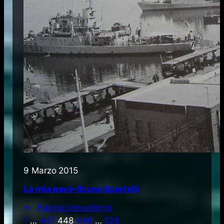
9 Marzo 2015
La mia nave-Bruno Sportelli
←
Pagina precedente
1
…
447
448
449
…
526