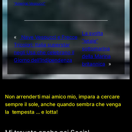
“Amerigo Vespucci”
La svolta
«
Nave Vespucci e Frecce
“letale”
Tricolori: Italia superstar
sottomarina
negli Usa che celebrano il
della Marina
Giorno dell’Indipendenza
britannica
»
Non arrenderti mai amico mio, impara a cercare
sempre il sole, anche quando sembra che venga
la tempesta … e lotta!