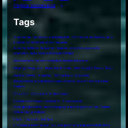
Pagina successiva
→
Tags
A bordo del Dandolo il sommergibile utilizzato durante la Guerra
Fredda contro le minacce nucleari
A bordo di Nave Raimondo Montecuccoli il nuovo volto
operativo della Marina Militare (Video)
Alla scoperta del sommergibile Andrea Provana
Amerigo Vespucci
Amm. Paolo Treu
Ammiraglio Paolo Treu
Attualità e curiosità
Analisi Difesa
Aneddoti
Brigata Marina San Marco: una storia di Valore "Per Mare Per
Terram"
Citazioni
Concorsi
Ente Circoli
Essere commissario in Marina
Frasi celebri
Gli highlights della prima campagna in Indopacifico del Carrier
Strike Group italiano
I fari
Il mondo dei fari
Il motore diesel navale: la sua apparizione e le necessità della