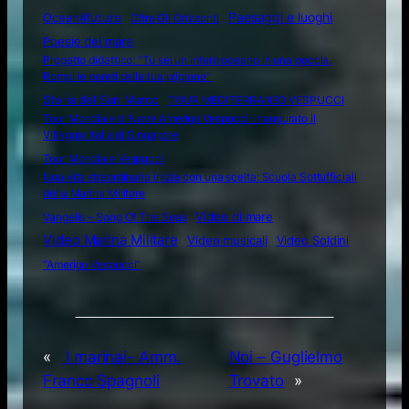
Ocean4future
Paesaggi e luoghi
Oltre Gli Orizzonti
Poesie del mare
Progetto didattico: “Tu sei un intero oceano in una goccia.
Rompi le pareti della tua prigione”
Storia del San Marco
TOUR MEDITERRANEO VESPUCCI
Tour Mondiale di Nave Amerigo Vespucci: inaugurato il
Villaggio Italia di Singapore
Tour Mondiale Vespucci
Una vita straordinaria inizia con una scelta: Scuola Sottufficiali
della Marina Militare
Video di mare
Vangelis – Song Of The Seas
Video Marina Militare
Video musicali
Video Soldini
“Amerigo Vespucci”
«
I marinai- Amm.
Noi – Guglielmo
Franco Spagnoli
Trovato
»