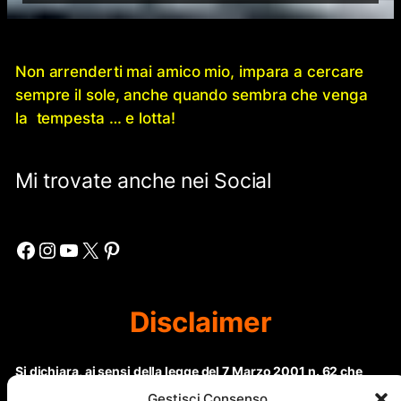
Non arrenderti mai amico mio, impara a cercare
sempre il sole, anche quando sembra che venga
la tempesta … e lotta!
Mi trovate anche nei Social
Facebook
Instagram
YouTube
X
Pinterest
Disclaimer
Si dichiara, ai sensi della legge del 7 Marzo 2001 n. 62 che
questo sito non rientra nella categoria di “Informazione
Gestisci Consenso