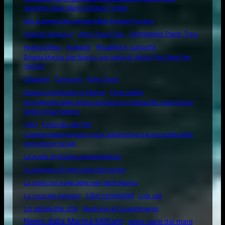
operativo della Marina Militare (Video)
Alla scoperta del sommergibile Andrea Provana
Amerigo Vespucci
Amm. Paolo Treu
Ammiraglio Paolo Treu
Attualità e curiosità
Analisi Difesa
Aneddoti
Brigata Marina San Marco: una storia di Valore "Per Mare Per
Terram"
Citazioni
Concorsi
Ente Circoli
Essere commissario in Marina
Frasi celebri
Gli highlights della prima campagna in Indopacifico del Carrier
Strike Group italiano
I fari
Il mondo dei fari
Il motore diesel navale: la sua apparizione e le necessità della
propulsione navale
La scelta di Giorgia sommergibilista
La spiaggia più pericolosa del mondo
La storia nel nome delle navi della Marina
Libri consigliati
La voce del marinaio
Link utili
Lo sapevate che
Medicina di Combattimento
News dalla Marina Militare
news varie dal mare