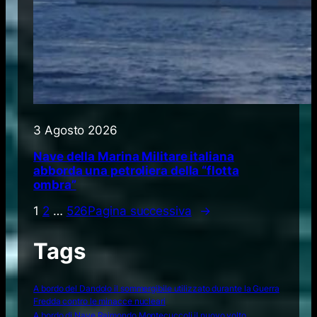
3 Agosto 2026
Nave della Marina Militare italiana
abborda una petroliera della “flotta
ombra”
1
2
…
526
Pagina successiva
→
Tags
A bordo del Dandolo il sommergibile utilizzato durante la Guerra
Fredda contro le minacce nucleari
A bordo di Nave Raimondo Montecuccoli il nuovo volto