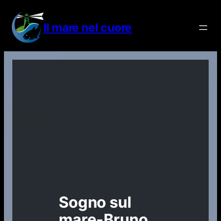
Vai
al
Il mare nel cuore
contenuto
Sogno sul
mare-Bruno