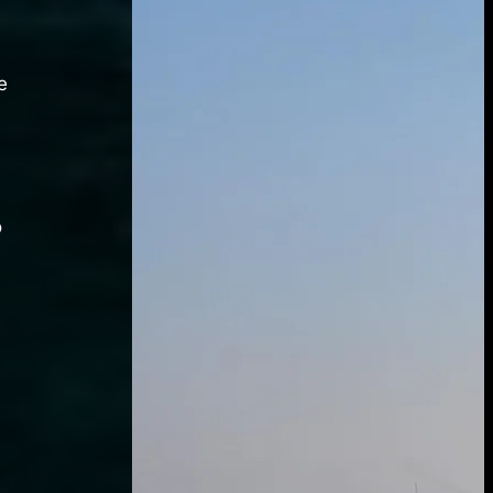
e
o
i