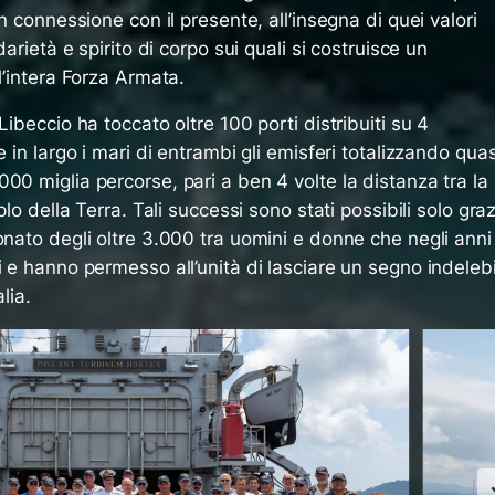
in connessione con il presente, all’insegna di quei valori
darietà e spirito di corpo sui quali si costruisce un
l’intera Forza Armata.
Libeccio ha toccato oltre 100 porti distribuiti su 4
e in largo i mari di entrambi gli emisferi totalizzando quas
00 miglia percorse, pari a ben 4 volte la distanza tra la
plo della Terra. Tali successi sono stati possibili solo gra
onato degli oltre 3.000 tra uomini e donne che negli anni
i e hanno permesso all’unità di lasciare un segno indelebi
lia.