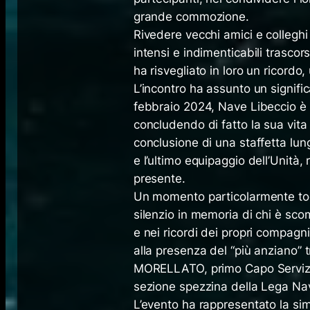
grande commozione.
Rivedere vecchi amici e colleghi
intensi e indimenticabili trascor
ha risvegliato in loro un ricord
L’incontro ha assunto un signif
febbraio 2024, Nave Libeccio è s
concludendo di fatto la sua vita
conclusione di una staffetta lung
e l’ultimo equipaggio dell’Unità
presente.
Un momento particolarmente tocca
silenzio in memoria di chi è sco
e nei ricordi dei propri compagn
alla presenza del “più anziano” t
MORELLATO, primo Capo Servizio 
sezione spezzina della Lega Nav
L’evento ha rappresentato la sim