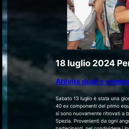
18 luglio 2024
Pe
Attività duali e comp
​Sabato 13 luglio è stata una gio
40 ex componenti del primo equi
si sono nuovamente ritrovati a 
Spezia. Provenienti da ogni angol
partecipanti, nel condividere i l