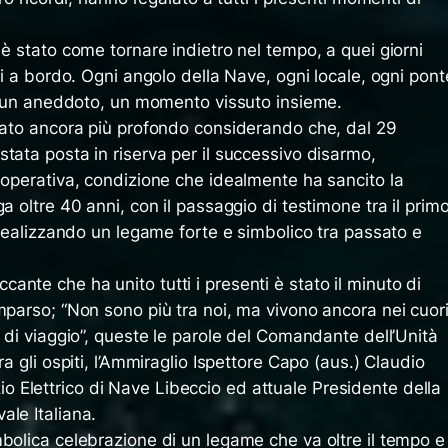
 è stato come tornare indietro nel tempo, a quei giorni
si a bordo. Ogni angolo della Nave, ogni locale, ogni pont
o, un aneddoto, un momento vissuto insieme.
icato ancora più profondo considerando che, dal 29
tata posta in riserva per il successivo disarmo,
 operativa, condizione che idealmente ha sancito la
a oltre 40 anni, con il passaggio di testimone tra il prim
, realizzando un legame forte e simbolico tra passato e
nte che ha unito tutti i presenti è stato il minuto di
mparso; “Non sono più tra noi, ma vivono ancora nei cuor
i di viaggio”, queste le parole del Comandante dell’Unità
ra gli ospiti, l’Ammiraglio Ispettore Capo (aus.) Claudio
Elettrico di Nave Libeccio ed attuale Presidente della
ale Italiana.
bolica celebrazione di un legame che va oltre il tempo e