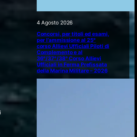
4 Agosto 2026
Concorsi, per titoli ed esami,
per l’ammissione al 25°
corso Allievi Ufficiali Piloti di
Complemento e al
36°/37°/38° Corso Allievi
Ufficiali in Ferma Prefissata
della Marina Militare – 2026
i