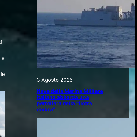
i
zie
le
3 Agosto 2026
Nave della Marina Militare
italiana abborda una
petroliera della “flotta
ombra”