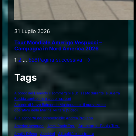
31 Luglio 2026
Tour Mondiale Amerigo Vespucci –
Campagna in Nord America 2026
1
2
…
526
Pagina successiva
→
Tags
A bordo del Dandolo il sommergibile utilizzato durante la Guerra
Fredda contro le minacce nucleari
A bordo di Nave Raimondo Montecuccoli il nuovo volto
operativo della Marina Militare (Video)
Alla scoperta del sommergibile Andrea Provana
Amerigo Vespucci
Amm. Paolo Treu
Ammiraglio Paolo Treu
Attualità e curiosità
Analisi Difesa
Aneddoti