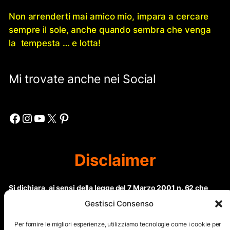
Non arrenderti mai amico mio, impara a cercare
sempre il sole, anche quando sembra che venga
la tempesta … e lotta!
Mi trovate anche nei Social
Facebook
Instagram
YouTube
X
Pinterest
Disclaimer
Si dichiara, ai sensi della legge del 7 Marzo 2001 n. 62 che
questo sito non rientra nella categoria di “Informazione
Gestisci Consenso
periodica” in quanto viene aggiornato ad intervalli non
regolari. Le immagini dei collaboratori detentori del
Per fornire le migliori esperienze, utilizziamo tecnologie come i cookie per