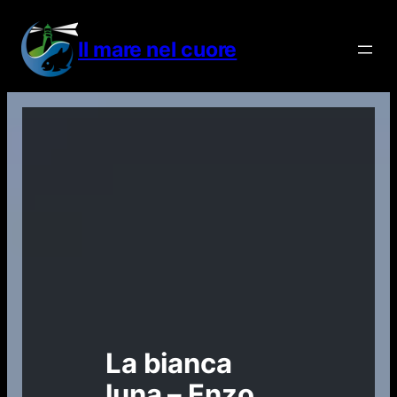
Vai
al
Il mare nel cuore
contenuto
La bianca
luna – Enzo