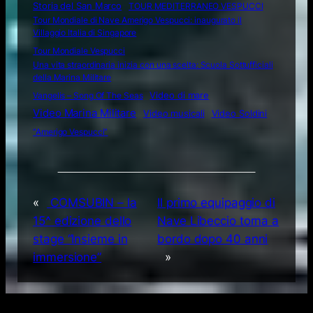
Storia del San Marco
TOUR MEDITERRANEO VESPUCCI
Tour Mondiale di Nave Amerigo Vespucci: inaugurato il
Villaggio Italia di Singapore
Tour Mondiale Vespucci
Una vita straordinaria inizia con una scelta: Scuola Sottufficiali
della Marina Militare
Video di mare
Vangelis – Song Of The Seas
Video Marina Militare
Video musicali
Video Soldini
“Amerigo Vespucci”
«
COMSUBIN – la
Il primo equipaggio di
15^ edizione dello
Nave Libeccio torna a
stage “Insieme in
bordo dopo 40 anni
immersione”
»