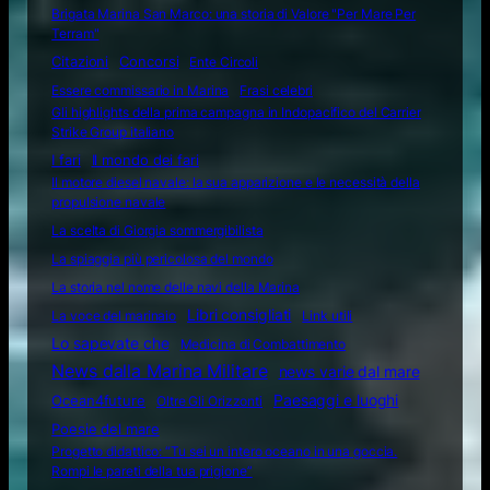
Brigata Marina San Marco: una storia di Valore "Per Mare Per
Terram"
Citazioni
Concorsi
Ente Circoli
Essere commissario in Marina
Frasi celebri
Gli highlights della prima campagna in Indopacifico del Carrier
Strike Group italiano
I fari
Il mondo dei fari
Il motore diesel navale: la sua apparizione e le necessità della
propulsione navale
La scelta di Giorgia sommergibilista
La spiaggia più pericolosa del mondo
La storia nel nome delle navi della Marina
Libri consigliati
La voce del marinaio
Link utili
Lo sapevate che
Medicina di Combattimento
News dalla Marina Militare
news varie dal mare
Ocean4future
Paesaggi e luoghi
Oltre Gli Orizzonti
Poesie del mare
Progetto didattico: “Tu sei un intero oceano in una goccia.
Rompi le pareti della tua prigione”