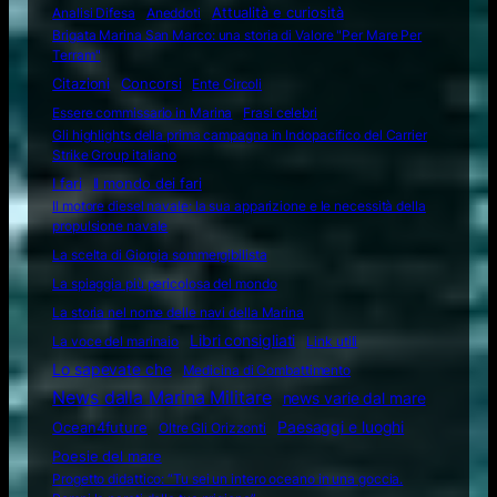
Attualità e curiosità
Analisi Difesa
Aneddoti
Brigata Marina San Marco: una storia di Valore "Per Mare Per
Terram"
Citazioni
Concorsi
Ente Circoli
Essere commissario in Marina
Frasi celebri
Gli highlights della prima campagna in Indopacifico del Carrier
Strike Group italiano
I fari
Il mondo dei fari
Il motore diesel navale: la sua apparizione e le necessità della
propulsione navale
La scelta di Giorgia sommergibilista
La spiaggia più pericolosa del mondo
La storia nel nome delle navi della Marina
Libri consigliati
La voce del marinaio
Link utili
Lo sapevate che
Medicina di Combattimento
News dalla Marina Militare
news varie dal mare
Ocean4future
Paesaggi e luoghi
Oltre Gli Orizzonti
Poesie del mare
Progetto didattico: “Tu sei un intero oceano in una goccia.