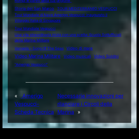
Rompi le pareti della tua prigione”
Storia del San Marco
TOUR MEDITERRANEO VESPUCCI
Tour Mondiale di Nave Amerigo Vespucci: inaugurato il
Villaggio Italia di Singapore
Tour Mondiale Vespucci
Una vita straordinaria inizia con una scelta: Scuola Sottufficiali
della Marina Militare
Video di mare
Vangelis – Song Of The Seas
Video Marina Militare
Video musicali
Video Soldini
“Amerigo Vespucci”
«
Amerigo
Necessarie innovazioni per
Vespucci-
rilanciare i Circoli della
Scheda Tecnica
Marina
»