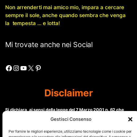
Non arrenderti mai amico mio, impara a cercare
sempre il sole, anche quando sembra che venga
la tempesta … e lotta!
Mi trovate anche nei Social
Facebook
Instagram
YouTube
X
Pinterest
Disclaimer
Si dichiara, ai sensi della legge del 7 Marzo 2001 n. 62 che
questo sito non rientra nella categoria di “Informazione
Gestisci Consenso
periodica” in quanto viene aggiornato ad intervalli non
regolari. Le immagini dei collaboratori detentori del
Per fornire le migliori esperienze, utilizziamo tecnologie come i cookie per
Copyright © sono riproducibili solo dietro specifica
memorizzare e/o accedere alle informazioni del dispositivo. Il consenso a