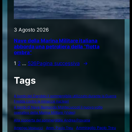
3 Agosto 2026
Nave della Marina Militare italiana
abborda una petroliera della “flotta
ombra”
1
2
…
526
Pagina successiva
→
Tags
A bordo del Dandolo il sommergibile utilizzato durante la Guerra
Fredda contro le minacce nucleari
A bordo di Nave Raimondo Montecuccoli il nuovo volto
operativo della Marina Militare (Video)
Alla scoperta del sommergibile Andrea Provana
Amerigo Vespucci
Amm. Paolo Treu
Ammiraglio Paolo Treu