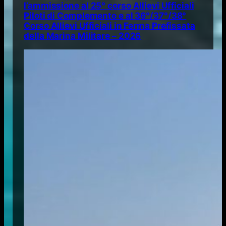
l’ammissione al 25° corso Allievi Ufficiali
Piloti di Complemento e al 36°/37°/38°
Corso Allievi Ufficiali in Ferma Prefissata
della Marina Militare – 2026