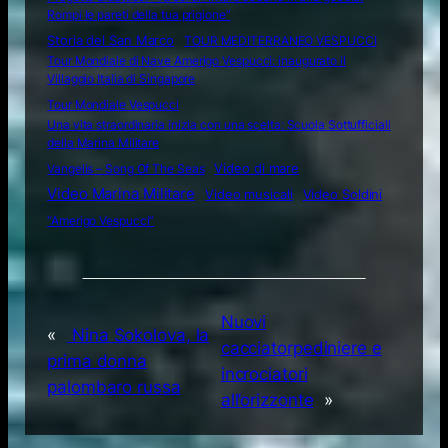
Rompi le pareti della tua prigione”
Storia del San Marco
TOUR MEDITERRANEO VESPUCCI
Tour Mondiale di Nave Amerigo Vespucci: inaugurato il
Villaggio Italia di Singapore
Tour Mondiale Vespucci
Una vita straordinaria inizia con una scelta: Scuola Sottufficiali
della Marina Militare
Video di mare
Vangelis – Song Of The Seas
Video Marina Militare
Video musicali
Video Soldini
“Amerigo Vespucci”
Nuovi
«
Nina Sokolova, la
cacciatorpediniere e
prima donna
incrociatori
palombaro russa
all’orizzonte
»