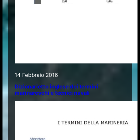
14 Febbraio 2016
Dizionarietto inglese dei termini
marinareschi e tecnici navali