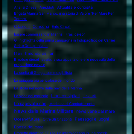
Attualità e curiosità
Analisi Difesa
Aneddoti
Brigata Marina San Marco: una storia di Valore "Per Mare Per
Terram"
Citazioni
Concorsi
Ente Circoli
Essere commissario in Marina
Frasi celebri
Gli highlights della prima campagna in Indopacifico del Carrier
Strike Group italiano
I fari
Il mondo dei fari
Il motore diesel navale: la sua apparizione e le necessità della
propulsione navale
La scelta di Giorgia sommergibilista
La spiaggia più pericolosa del mondo
La storia nel nome delle navi della Marina
Libri consigliati
La voce del marinaio
Link utili
Lo sapevate che
Medicina di Combattimento
News dalla Marina Militare
news varie dal mare
Ocean4future
Paesaggi e luoghi
Oltre Gli Orizzonti
Poesie del mare
Progetto didattico: “Tu sei un intero oceano in una goccia.