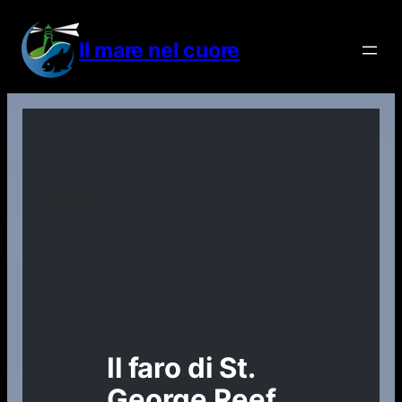
Vai
al
Il mare nel cuore
contenuto
Il faro di St.
George Reef