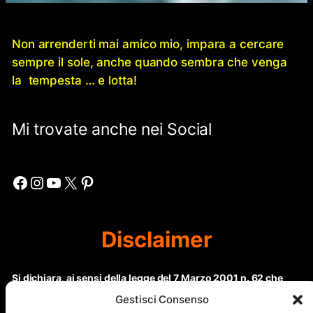
Non arrenderti mai amico mio, impara a cercare
sempre il sole, anche quando sembra che venga
la tempesta … e lotta!
Mi trovate anche nei Social
Facebook
Instagram
YouTube
X
Pinterest
Disclaimer
Si dichiara, ai sensi della legge del 7 Marzo 2001 n. 62 che
questo sito non rientra nella categoria di “Informazione
Gestisci Consenso
periodica” in quanto viene aggiornato ad intervalli non