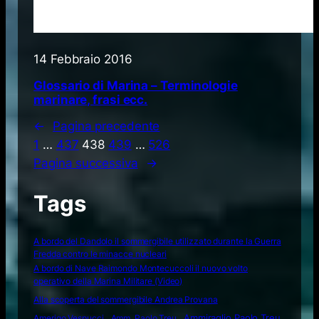
14 Febbraio 2016
Glossario di Marina – Terminologie
marinare, frasi ecc.
←
Pagina precedente
1
…
437
438
439
…
526
Pagina successiva
→
Tags
A bordo del Dandolo il sommergibile utilizzato durante la Guerra
Fredda contro le minacce nucleari
A bordo di Nave Raimondo Montecuccoli il nuovo volto
operativo della Marina Militare (Video)
Alla scoperta del sommergibile Andrea Provana
Amerigo Vespucci
Amm. Paolo Treu
Ammiraglio Paolo Treu