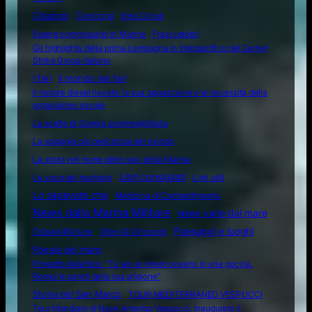
Citazioni
Concorsi
Ente Circoli
Essere commissario in Marina
Frasi celebri
Gli highlights della prima campagna in Indopacifico del Carrier
Strike Group italiano
I fari
Il mondo dei fari
Il motore diesel navale: la sua apparizione e le necessità della
propulsione navale
La scelta di Giorgia sommergibilista
La spiaggia più pericolosa del mondo
La storia nel nome delle navi della Marina
Libri consigliati
La voce del marinaio
Link utili
Lo sapevate che
Medicina di Combattimento
News dalla Marina Militare
news varie dal mare
Ocean4future
Paesaggi e luoghi
Oltre Gli Orizzonti
Poesie del mare
Progetto didattico: “Tu sei un intero oceano in una goccia.
Rompi le pareti della tua prigione”
Storia del San Marco
TOUR MEDITERRANEO VESPUCCI
Tour Mondiale di Nave Amerigo Vespucci: inaugurato il