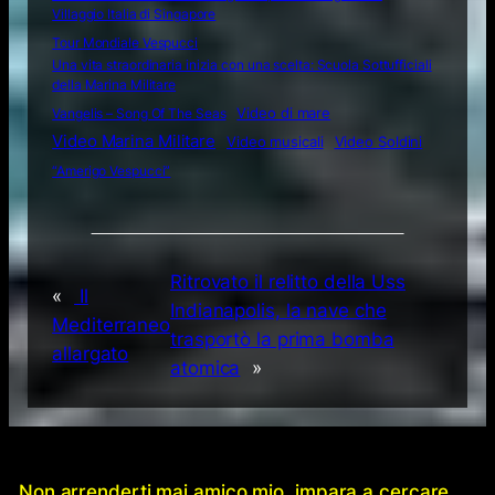
Villaggio Italia di Singapore
Tour Mondiale Vespucci
Una vita straordinaria inizia con una scelta: Scuola Sottufficiali
della Marina Militare
Video di mare
Vangelis – Song Of The Seas
Video Marina Militare
Video musicali
Video Soldini
“Amerigo Vespucci”
Ritrovato il relitto della Uss
«
Il
Indianapolis, la nave che
Mediterraneo
trasportò la prima bomba
allargato
atomica
»
Non arrenderti mai amico mio, impara a cercare