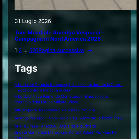
31 Luglio 2026
Tour Mondiale Amerigo Vespucci –
Campagna in Nord America 2026
1
2
…
526
Pagina successiva
→
Tags
A bordo del Dandolo il sommergibile utilizzato durante la Guerra
Fredda contro le minacce nucleari
A bordo di Nave Raimondo Montecuccoli il nuovo volto
operativo della Marina Militare (Video)
Alla scoperta del sommergibile Andrea Provana
Amerigo Vespucci
Amm. Paolo Treu
Ammiraglio Paolo Treu
Attualità e curiosità
Analisi Difesa
Aneddoti
Brigata Marina San Marco: una storia di Valore "Per Mare Per
Terram"