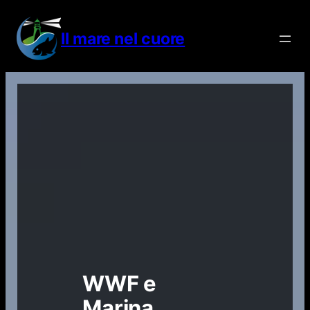
Vai
al
Il mare nel cuore
contenuto
WWF e
Marina