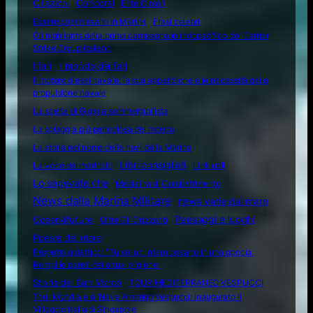
Citazioni
Concorsi
Ente Circoli
Essere commissario in Marina
Frasi celebri
Gli highlights della prima campagna in Indopacifico del Carrier
Strike Group italiano
I fari
Il mondo dei fari
Il motore diesel navale: la sua apparizione e le necessità della
propulsione navale
La scelta di Giorgia sommergibilista
La spiaggia più pericolosa del mondo
La storia nel nome delle navi della Marina
Libri consigliati
La voce del marinaio
Link utili
Lo sapevate che
Medicina di Combattimento
News dalla Marina Militare
news varie dal mare
Ocean4future
Paesaggi e luoghi
Oltre Gli Orizzonti
Poesie del mare
Progetto didattico: “Tu sei un intero oceano in una goccia.
Rompi le pareti della tua prigione”
Storia del San Marco
TOUR MEDITERRANEO VESPUCCI
Tour Mondiale di Nave Amerigo Vespucci: inaugurato il
Villaggio Italia di Singapore