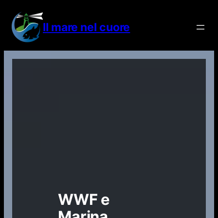
Vai
al
Il mare nel cuore
contenuto
WWF e
Marina