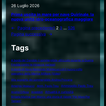
26 Luglio 2026
Prima uscita in mare per nave Quirinale, la
nuova unità idro-oceanografica maggiore
←
Pagina precedente
1
2
3
…
526
Pagina successiva
→
Tags
A bordo del Dandolo il sommergibile utilizzato durante la Guerra
Fredda contro le minacce nucleari
A bordo di Nave Raimondo Montecuccoli il nuovo volto
operativo della Marina Militare (Video)
Alla scoperta del sommergibile Andrea Provana
Amerigo Vespucci
Amm. Paolo Treu
Ammiraglio Paolo Treu
Attualità e curiosità
Analisi Difesa
Aneddoti
Brigata Marina San Marco: una storia di Valore "Per Mare Per
Terram"