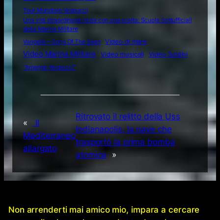
Tour Mondiale Vespucci
Una vita straordinaria inizia con una scelta: Scuola Sottufficiali
della Marina Militare
Video di mare
Vangelis – Song Of The Seas
Video Marina Militare
Video musicali
Video Soldini
“Amerigo Vespucci”
Ritrovato il relitto della Uss
«
Il
Indianapolis, la nave che
Mediterraneo
trasportò la prima bomba
allargato
atomica
»
Non arrenderti mai amico mio, impara a cercare