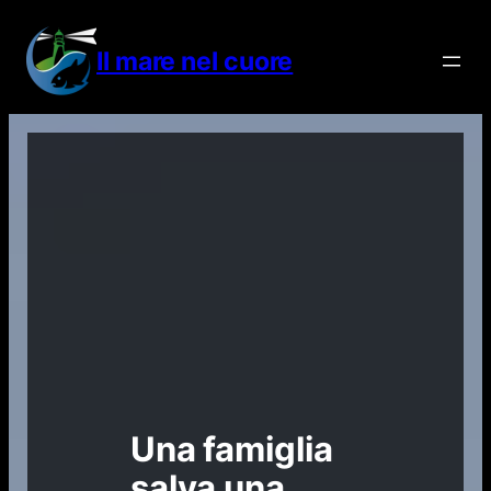
Vai
al
Il mare nel cuore
contenuto
Una famiglia
salva una