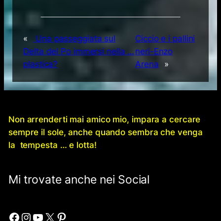
«
Una passeggiata sul
Ciccio e i pallini
Delta del Po immersi nella …
neri-Enzo
plastica?
Arena
»
Non arrenderti mai amico mio, impara a cercare
sempre il sole, anche quando sembra che venga
la tempesta … e lotta!
Mi trovate anche nei Social
Facebook
Instagram
YouTube
X
Pinterest