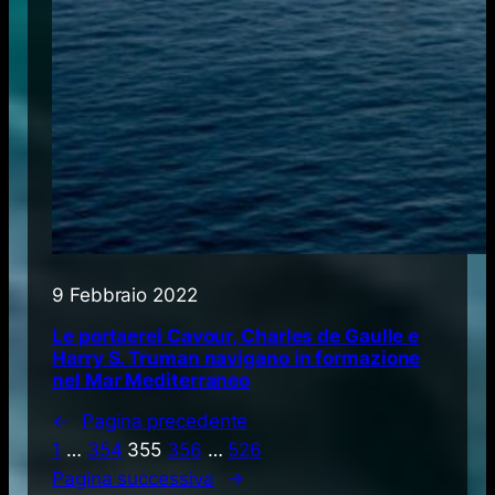
9 Febbraio 2022
Le portaerei Cavour, Charles de Gaulle e
Harry S. Truman navigano in formazione
nel Mar Mediterraneo
←
Pagina precedente
1
…
354
355
356
…
526
Pagina successiva
→