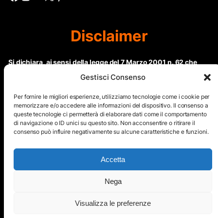
Disclaimer
Si dichiara, ai sensi della legge del 7 Marzo 2001 n. 62 che
questo sito non rientra nella categoria di “Informazione
Gestisci Consenso
periodica” in quanto viene aggiornato ad intervalli non
regolari. Le immagini dei collaboratori detentori del
Per fornire le migliori esperienze, utilizziamo tecnologie come i cookie per
Copyright © sono riproducibili solo dietro specifica
memorizzare e/o accedere alle informazioni del dispositivo. Il consenso a
queste tecnologie ci permetterà di elaborare dati come il comportamento
autorizzazione. Il contenuto del sito, comprensivo di testi e
di navigazione o ID unici su questo sito. Non acconsentire o ritirare il
immagini, eccetto dove espressamente specificato, è
consenso può influire negativamente su alcune caratteristiche e funzioni.
protetto da Copyright © e non può essere riprodotto e
diffuso tramite nessun mezzo elettronico o cartaceo senza
esplicita autorizzazione scritta da parte dello staff di ”Il Mare
Accetta
nel cuore”
Nega
Copyright © All Right Reserved
Visualizza le preferenze
Mappa del Sito