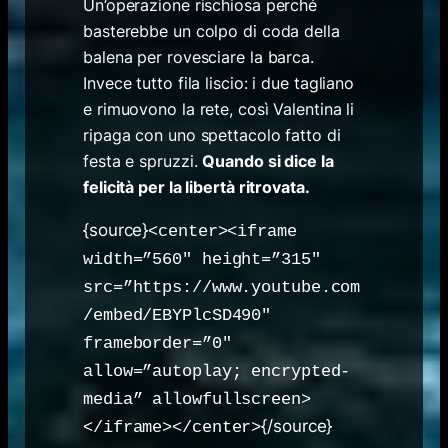
Un’operazione rischiosa perché
basterebbe un colpo di coda della
balena per rovesciare la barca.
Invece tutto fila liscio: i due tagliano
e rimuovono la rete, così Valentina li
ripaga con uno spettacolo fatto di
festa e spruzzi.
Quando si dice la
felicità per la libertà ritrovata.
{source}
<center><iframe
width=”560″ height=”315″
src=”https://www.youtube.com
/embed/EBYPlcSD490″
frameborder=”0″
allow=”autoplay; encrypted-
media” allowfullscreen>
{/source}
</iframe></center>