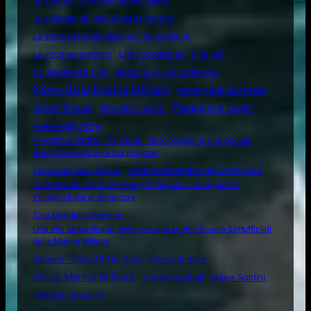
La spiaggia più pericolosa del mondo
La storia nel nome delle navi della Marina
Libri consigliati
La voce del marinaio
Link utili
Lo sapevate che
Medicina di Combattimento
News dalla Marina Militare
news varie dal mare
Ocean4future
Paesaggi e luoghi
Oltre Gli Orizzonti
Poesie del mare
Progetto didattico: “Tu sei un intero oceano in una goccia.
Rompi le pareti della tua prigione”
Storia del San Marco
TOUR MEDITERRANEO VESPUCCI
Tour Mondiale di Nave Amerigo Vespucci: inaugurato il
Villaggio Italia di Singapore
Tour Mondiale Vespucci
Una vita straordinaria inizia con una scelta: Scuola Sottufficiali
della Marina Militare
Video di mare
Vangelis – Song Of The Seas
Video Marina Militare
Video musicali
Video Soldini
“Amerigo Vespucci”