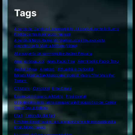
Tags
A bordo del Dandolo il sommergibile utilizzato durante la Guerra
Fredda contro le minacce nucleari
A bordo di Nave Raimondo Montecuccoli il nuovo volto
operativo della Marina Militare (Video)
Alla scoperta del sommergibile Andrea Provana
Amerigo Vespucci
Amm. Paolo Treu
Ammiraglio Paolo Treu
Attualità e curiosità
Analisi Difesa
Aneddoti
Brigata Marina San Marco: una storia di Valore "Per Mare Per
Terram"
Citazioni
Concorsi
Ente Circoli
Essere commissario in Marina
Frasi celebri
Gli highlights della prima campagna in Indopacifico del Carrier
Strike Group italiano
I fari
Il mondo dei fari
Il motore diesel navale: la sua apparizione e le necessità della
propulsione navale
La scelta di Giorgia sommergibilista