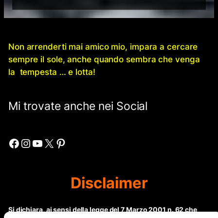
Non arrenderti mai amico mio, impara a cercare
sempre il sole, anche quando sembra che venga
la tempesta … e lotta!
Mi trovate anche nei Social
Facebook
Instagram
YouTube
X
Pinterest
Disclaimer
Si dichiara, ai sensi della legge del 7 Marzo 2001 n. 62 che