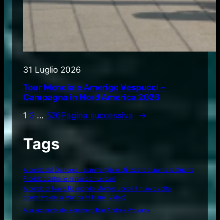
31 Luglio 2026
Tour Mondiale Amerigo Vespucci –
Campagna in Nord America 2026
1
2
…
526
Pagina successiva
→
Tags
A bordo del Dandolo il sommergibile utilizzato durante la Guerra
Fredda contro le minacce nucleari
A bordo di Nave Raimondo Montecuccoli il nuovo volto
operativo della Marina Militare (Video)
Alla scoperta del sommergibile Andrea Provana