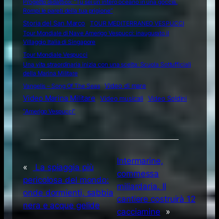
Progetto didattico: “Tu sei un intero oceano in una goccia.
Rompi le pareti della tua prigione”
Storia del San Marco
TOUR MEDITERRANEO VESPUCCI
Tour Mondiale di Nave Amerigo Vespucci: inaugurato il
Villaggio Italia di Singapore
Tour Mondiale Vespucci
Una vita straordinaria inizia con una scelta: Scuola Sottufficiali
della Marina Militare
Video di mare
Vangelis – Song Of The Seas
Video Marina Militare
Video musicali
Video Soldini
“Amerigo Vespucci”
Intermarine,
«
La spiaggia più
commessa
pericolosa del mondo:
miliardaria. Il
onde dormienti, sabbia
cantiere costruirà 12
nera e acque gelide
cacciamine
»