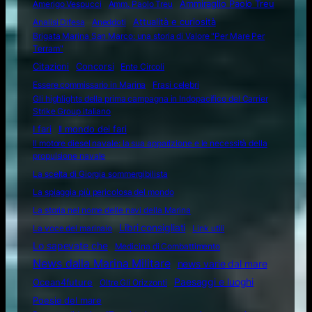
Amerigo Vespucci
Amm. Paolo Treu
Ammiraglio Paolo Treu
Attualità e curiosità
Analisi Difesa
Aneddoti
Brigata Marina San Marco: una storia di Valore "Per Mare Per
Terram"
Citazioni
Concorsi
Ente Circoli
Essere commissario in Marina
Frasi celebri
Gli highlights della prima campagna in Indopacifico del Carrier
Strike Group italiano
I fari
Il mondo dei fari
Il motore diesel navale: la sua apparizione e le necessità della
propulsione navale
La scelta di Giorgia sommergibilista
La spiaggia più pericolosa del mondo
La storia nel nome delle navi della Marina
Libri consigliati
La voce del marinaio
Link utili
Lo sapevate che
Medicina di Combattimento
News dalla Marina Militare
news varie dal mare
Ocean4future
Paesaggi e luoghi
Oltre Gli Orizzonti
Poesie del mare