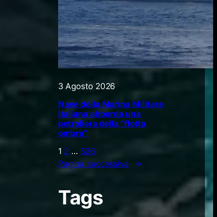
3 Agosto 2026
Nave della Marina Militare
italiana abborda una
petroliera della “flotta
ombra”
1
2
…
526
Pagina successiva
→
Tags