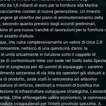
tto da 1,6 miliardi di euro per la fornitura alla Marina
ue cacciamine costieri di nuova generazione. Un innesto
iungere gli obiettivi del piano di ammodernamento della
, secondo quanto previsto dagli accordi preliminari,
ione di una nuova tranche di lavorazioni per la fornitura 
in assetto d’altura.
que, che cuba complessivamente un valore di circa 2,8
onsentire, nell’arco di una quindicina d’anni, la
 le unità attualmente in funzione sotto il cappello di
ze di contromisure mine con sede nel Golfo della Spezia.
tri di lunghezza per 40 uomini di equipaggio – saranno
ilimento sarzanese di via Alta da operatori già abituati a
ia di prodotto, ossia scafi in vetroresina ad altissimo
sature di rinforzo, destinati a missioni di bonifica ma
otezione di infrastrutture subacquee strategiche. Leonar
d’arma. Oltre all’innegabile valore economico, la commess
cadute occupazionali per l’intera provincia spezzina. A