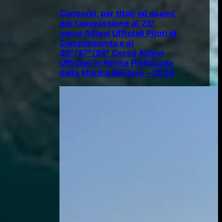
Concorsi, per titoli ed esami,
per l’ammissione al 25°
corso Allievi Ufficiali Piloti di
Complemento e al
36°/37°/38° Corso Allievi
Ufficiali in Ferma Prefissata
della Marina Militare – 2026