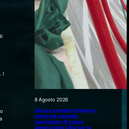
di
 I
8 Agosto 2026
Inizia a prendere forma lo
do
scafo del secondo
a
cacciamine di nuova
generazione CNG per la