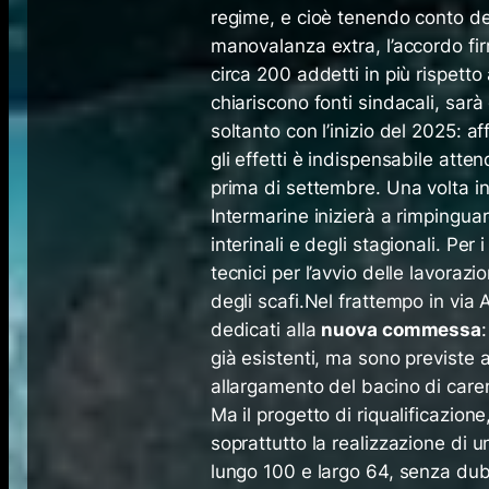
regime, e cioè tenendo conto dei
manovalanza extra, l’accordo fir
circa 200 addetti in più rispetto 
chiariscono fonti sindacali, sar
soltanto con l’inizio del 2025: a
gli effetti è indispensabile atten
prima di settembre. Una volta in
Intermarine inizierà a rimpinguare
interinali e degli stagionali. Pe
tecnici per l’avvio delle lavoraz
degli scafi.Nel frattempo in via
dedicati alla
nuova commessa
già esistenti, ma sono previste a
allargamento del bacino di caren
Ma il progetto di riqualificazi
soprattutto la realizzazione di
lungo 100 e largo 64, senza dub