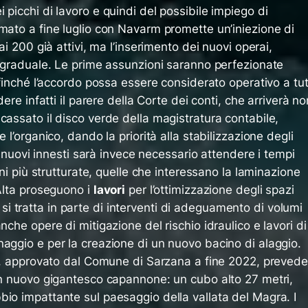
 picchi di lavoro e quindi del possibile impiego di
mato a fine luglio con Navarm promette un’iniezione di
ai 200 già attivi, ma l’inserimento dei nuovi operai,
à graduale. Le prime assunzioni saranno perfezionate
ffinché l’accordo possa essere considerato operativo a tut
dere infatti il parere della Corte dei conti, che arriverà no
cassato il disco verde della magistratura contabile,
 l’organico, dando la priorità alla stabilizzazione degli
r i nuovi innesti sarà invece necessario attendere i tempi
ioni più strutturate, quelle che interessano la laminazione
 Alta proseguono i
lavori
per l’ottimizzazione degli spazi
: si tratta in parte di interventi di adeguamento di volumi
nche opere di mitigazione del rischio idraulico e lavori di
aggio e per la creazione di un nuovo bacino di alaggio.
one, approvato dal Comune di Sarzana a fine 2022, prevede
 un nuovo gigantesco capannone: un cubo alto 27 metri,
bio impattante sul paesaggio della vallata del Magra. I