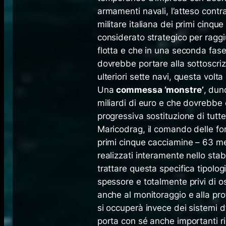
armamenti navali, l’atteso contra
militare italiana dei primi cinq
considerato strategico per ragg
flotta e che in una seconda fase
dovrebbe portare alla sottoscriz
ulteriori sette navi, questa volta 
Una
commessa ’monstre’
, dun
miliardi di euro e che dovrebbe c
progressiva sostituzione di tutte
Maricodrag, il comando delle for
primi cinque cacciamine – 63 me
realizzati interamente nello stab
trattare questa specifica tipolog
spessore e totalmente privi di os
anche al monitoraggio e alla pr
si occuperà invece dei sistemi 
porta con sé anche importanti ri