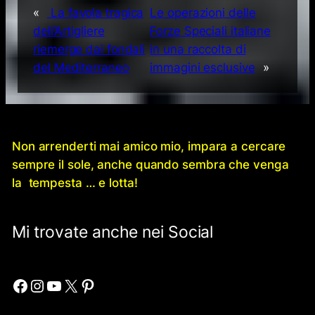
«
La favola tragica
Le operazioni delle
dell’Artigliere
Forze Speciali italiane
riemerge dai fondali
in una raccolta di
del Mediterraneo
immagini esclusive
»
Non arrenderti mai amico mio, impara a cercare
sempre il sole, anche quando sembra che venga
la tempesta … e lotta!
Mi trovate anche nei Social
Facebook
Instagram
YouTube
X
Pinterest