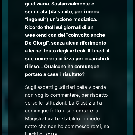
giudiziaria. Sostanzialmente è
sembrata (da subito, per i meno
“ingenui”) un’azione mediatica.
Ricordo titoli sui giornali di un
weekend con dei “coinvolto anche
De Giorgi”, senza alcun riferimento
a lei nel testo degli articoli. Il lunedì il
suo nome era in lizza per incarichi di
rilievo… Qualcuno ha comunque
portato a casa il risultato?
Sugli aspetti giudiziari della vicenda
non voglio commentare, per rispetto
verso le Istituzioni. La Giustizia ha
comunque fatto il suo corso e la
Magistratura ha stabilito in modo
netto che non ho commesso reati, né
illeciti di sorta.