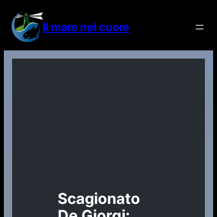
Vai
al
Il mare nel cuore
contenuto
Scagionato
De Giorgi: