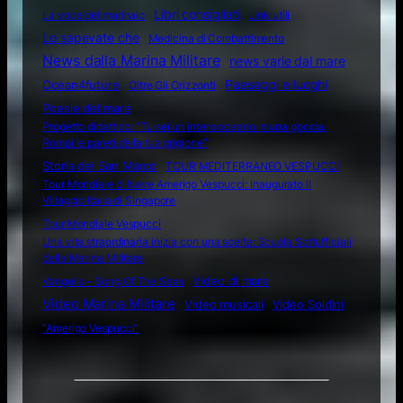
Libri consigliati
La voce del marinaio
Link utili
Lo sapevate che
Medicina di Combattimento
News dalla Marina Militare
news varie dal mare
Ocean4future
Paesaggi e luoghi
Oltre Gli Orizzonti
Poesie del mare
Progetto didattico: “Tu sei un intero oceano in una goccia.
Rompi le pareti della tua prigione”
Storia del San Marco
TOUR MEDITERRANEO VESPUCCI
Tour Mondiale di Nave Amerigo Vespucci: inaugurato il
Villaggio Italia di Singapore
Tour Mondiale Vespucci
Una vita straordinaria inizia con una scelta: Scuola Sottufficiali
della Marina Militare
Video di mare
Vangelis – Song Of The Seas
Video Marina Militare
Video musicali
Video Soldini
“Amerigo Vespucci”