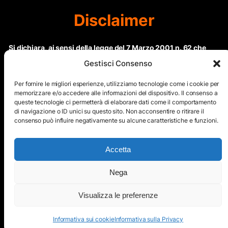
Disclaimer
Si dichiara, ai sensi della legge del 7 Marzo 2001 n. 62 che
questo sito non rientra nella categoria di “Informazione
Gestisci Consenso
periodica” in quanto viene aggiornato ad intervalli non
regolari. Le immagini dei collaboratori detentori del
Per fornire le migliori esperienze, utilizziamo tecnologie come i cookie per
Copyright © sono riproducibili solo dietro specifica
memorizzare e/o accedere alle informazioni del dispositivo. Il consenso a
queste tecnologie ci permetterà di elaborare dati come il comportamento
autorizzazione. Il contenuto del sito, comprensivo di testi e
di navigazione o ID unici su questo sito. Non acconsentire o ritirare il
immagini, eccetto dove espressamente specificato, è
consenso può influire negativamente su alcune caratteristiche e funzioni.
protetto da Copyright © e non può essere riprodotto e
diffuso tramite nessun mezzo elettronico o cartaceo senza
esplicita autorizzazione scritta da parte dello staff di ”Il Mare
Accetta
nel cuore”
Nega
Copyright © All Right Reserved
Visualizza le preferenze
Mappa del Sito
Informativa sui cookie
Informativa sulla Privacy