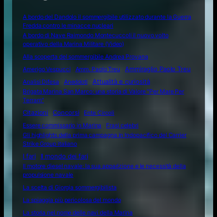
A bordo del Dandolo il sommergibile utilizzato durante la Guerra
Fredda contro le minacce nucleari
A bordo di Nave Raimondo Montecuccoli il nuovo volto
operativo della Marina Militare (Video)
Alla scoperta del sommergibile Andrea Provana
Amerigo Vespucci
Amm. Paolo Treu
Ammiraglio Paolo Treu
Attualità e curiosità
Analisi Difesa
Aneddoti
Brigata Marina San Marco: una storia di Valore "Per Mare Per
Terram"
Citazioni
Concorsi
Ente Circoli
Essere commissario in Marina
Frasi celebri
Gli highlights della prima campagna in Indopacifico del Carrier
Strike Group italiano
I fari
Il mondo dei fari
Il motore diesel navale: la sua apparizione e le necessità della
propulsione navale
La scelta di Giorgia sommergibilista
La spiaggia più pericolosa del mondo
La storia nel nome delle navi della Marina