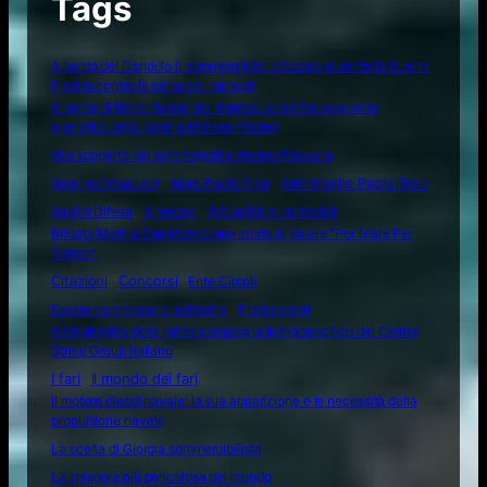
Tags
A bordo del Dandolo il sommergibile utilizzato durante la Guerra
Fredda contro le minacce nucleari
A bordo di Nave Raimondo Montecuccoli il nuovo volto
operativo della Marina Militare (Video)
Alla scoperta del sommergibile Andrea Provana
Amerigo Vespucci
Amm. Paolo Treu
Ammiraglio Paolo Treu
Attualità e curiosità
Analisi Difesa
Aneddoti
Brigata Marina San Marco: una storia di Valore "Per Mare Per
Terram"
Citazioni
Concorsi
Ente Circoli
Essere commissario in Marina
Frasi celebri
Gli highlights della prima campagna in Indopacifico del Carrier
Strike Group italiano
I fari
Il mondo dei fari
Il motore diesel navale: la sua apparizione e le necessità della
propulsione navale
La scelta di Giorgia sommergibilista
La spiaggia più pericolosa del mondo