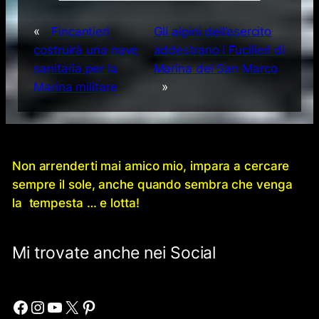
«
Fincantieri
Gli alpini dell’esercito
costruirà una nave
addestrano i Fucilieri di
sanitaria per la
Marina del San Marco
Marina militare
»
Non arrenderti mai amico mio, impara a cercare
sempre il sole, anche quando sembra che venga
la tempesta … e lotta!
Mi trovate anche nei Social
Facebook
Instagram
YouTube
X
Pinterest