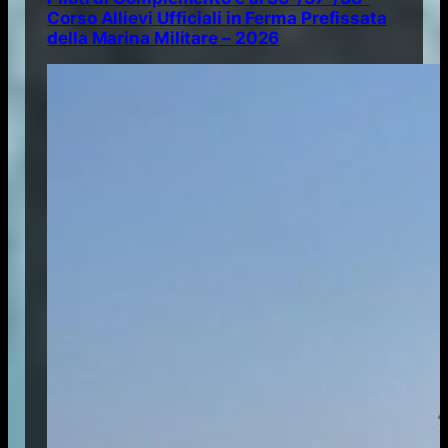
Corso Allievi Ufficiali in Ferma Prefissata
della Marina Militare – 2026