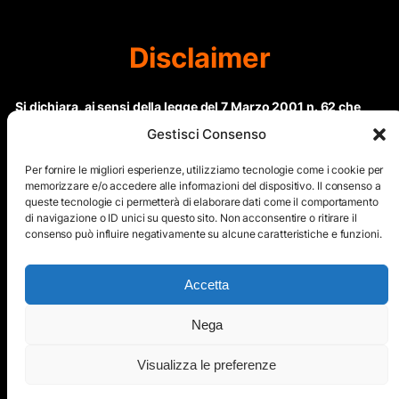
Disclaimer
Si dichiara, ai sensi della legge del 7 Marzo 2001 n. 62 che
questo sito non rientra nella categoria di “Informazione
Gestisci Consenso
periodica” in quanto viene aggiornato ad intervalli non
regolari. Le immagini dei collaboratori detentori del
Per fornire le migliori esperienze, utilizziamo tecnologie come i cookie per
Copyright © sono riproducibili solo dietro specifica
memorizzare e/o accedere alle informazioni del dispositivo. Il consenso a
queste tecnologie ci permetterà di elaborare dati come il comportamento
autorizzazione. Il contenuto del sito, comprensivo di testi e
di navigazione o ID unici su questo sito. Non acconsentire o ritirare il
immagini, eccetto dove espressamente specificato, è
consenso può influire negativamente su alcune caratteristiche e funzioni.
protetto da Copyright © e non può essere riprodotto e
diffuso tramite nessun mezzo elettronico o cartaceo senza
esplicita autorizzazione scritta da parte dello staff di ”Il Mare
Accetta
nel cuore”
Nega
Copyright © All Right Reserved
Visualizza le preferenze
Mappa del Sito