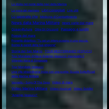
La storia nel nome delle navi della Marina
Libri consigliati
La voce del marinaio
Link utili
Lo sapevate che
Medicina di Combattimento
News dalla Marina Militare
news varie dal mare
Ocean4future
Paesaggi e luoghi
Oltre Gli Orizzonti
Poesie del mare
Progetto didattico: “Tu sei un intero oceano in una goccia.
Rompi le pareti della tua prigione”
Storia del San Marco
TOUR MEDITERRANEO VESPUCCI
Tour Mondiale di Nave Amerigo Vespucci: inaugurato il
Villaggio Italia di Singapore
Tour Mondiale Vespucci
Una vita straordinaria inizia con una scelta: Scuola Sottufficiali
della Marina Militare
Video di mare
Vangelis – Song Of The Seas
Video Marina Militare
Video musicali
Video Soldini
“Amerigo Vespucci”