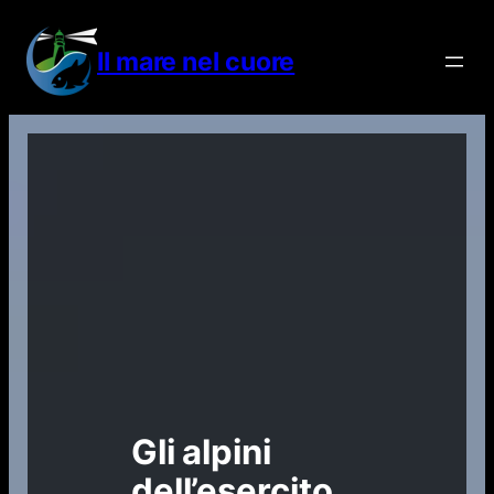
Vai
al
Il mare nel cuore
contenuto
Gli alpini
dell’esercito