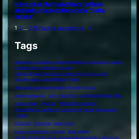
Nave della Marina Militare italiana
abborda una petroliera della “flotta
ombra”
1
2
…
526
Pagina successiva
→
Tags
A bordo del Dandolo il sommergibile utilizzato durante la Guerra
Fredda contro le minacce nucleari
A bordo di Nave Raimondo Montecuccoli il nuovo volto
operativo della Marina Militare (Video)
Alla scoperta del sommergibile Andrea Provana
Amerigo Vespucci
Amm. Paolo Treu
Ammiraglio Paolo Treu
Attualità e curiosità
Analisi Difesa
Aneddoti
Brigata Marina San Marco: una storia di Valore "Per Mare Per
Terram"
Citazioni
Concorsi
Ente Circoli
Essere commissario in Marina
Frasi celebri
Gli highlights della prima campagna in Indopacifico del Carrier