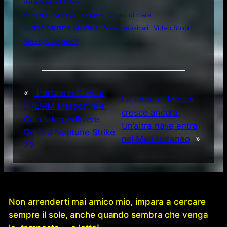
della Marina Militare
Video di mare
Vangelis – Song Of The Seas
Video Marina Militare
Video musicali
Video Soldini
“Amerigo Vespucci”
«
Portaerei Cavour,
La flotta di Mosca
FREMM Margottini e
cresce ancora.
Cacciatorpediniere
Un’altra nave entra
Doria a Neptune Strike
nel Mediterraneo
»
22
Non arrenderti mai amico mio, impara a cercare
sempre il sole, anche quando sembra che venga