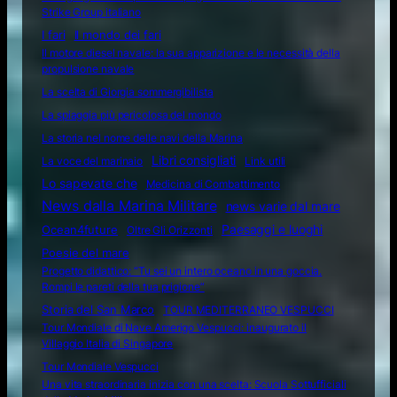
Strike Group italiano
I fari
Il mondo dei fari
Il motore diesel navale: la sua apparizione e le necessità della
propulsione navale
La scelta di Giorgia sommergibilista
La spiaggia più pericolosa del mondo
La storia nel nome delle navi della Marina
Libri consigliati
La voce del marinaio
Link utili
Lo sapevate che
Medicina di Combattimento
News dalla Marina Militare
news varie dal mare
Ocean4future
Paesaggi e luoghi
Oltre Gli Orizzonti
Poesie del mare
Progetto didattico: “Tu sei un intero oceano in una goccia.
Rompi le pareti della tua prigione”
Storia del San Marco
TOUR MEDITERRANEO VESPUCCI
Tour Mondiale di Nave Amerigo Vespucci: inaugurato il
Villaggio Italia di Singapore
Tour Mondiale Vespucci
Una vita straordinaria inizia con una scelta: Scuola Sottufficiali