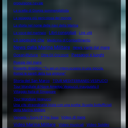
propulsione navale
La scelta di Giorgia sommergibilista
La spiaggia più pericolosa del mondo
La storia nel nome delle navi della Marina
Libri consigliati
La voce del marinaio
Link utili
Lo sapevate che
Medicina di Combattimento
News dalla Marina Militare
news varie dal mare
Ocean4future
Paesaggi e luoghi
Oltre Gli Orizzonti
Poesie del mare
Progetto didattico: “Tu sei un intero oceano in una goccia.
Rompi le pareti della tua prigione”
Storia del San Marco
TOUR MEDITERRANEO VESPUCCI
Tour Mondiale di Nave Amerigo Vespucci: inaugurato il
Villaggio Italia di Singapore
Tour Mondiale Vespucci
Una vita straordinaria inizia con una scelta: Scuola Sottufficiali
della Marina Militare
Video di mare
Vangelis – Song Of The Seas
Video Marina Militare
Video musicali
Video Soldini