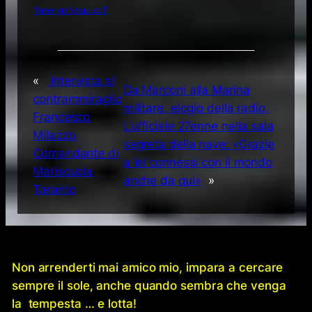
“Amerigo Vespucci”
«
Intervista al
Da Marconi alla Marina
contrammiraglio
militare, elogio della radio.
Francesco
L’ufficiale 27enne nella sala
Milazzo,
segreta della nave: «Grazie
Comandante di
a lei connessi con il mondo
Mariscuola
anche da qui»
»
Taranto
Non arrenderti mai amico mio, impara a cercare
sempre il sole, anche quando sembra che venga
la tempesta … e lotta!