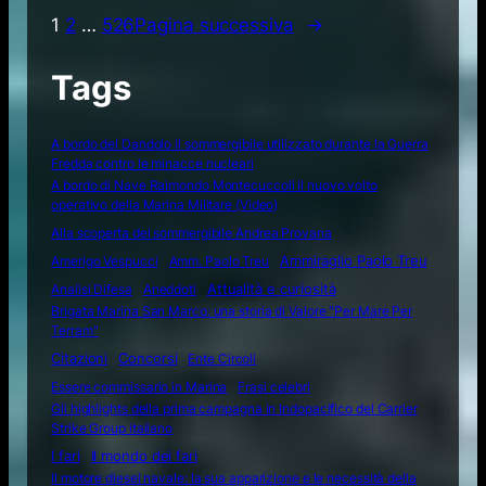
1
2
…
526
Pagina successiva
→
Tags
A bordo del Dandolo il sommergibile utilizzato durante la Guerra
Fredda contro le minacce nucleari
A bordo di Nave Raimondo Montecuccoli il nuovo volto
operativo della Marina Militare (Video)
Alla scoperta del sommergibile Andrea Provana
Amerigo Vespucci
Amm. Paolo Treu
Ammiraglio Paolo Treu
Attualità e curiosità
Analisi Difesa
Aneddoti
Brigata Marina San Marco: una storia di Valore "Per Mare Per
Terram"
Citazioni
Concorsi
Ente Circoli
Essere commissario in Marina
Frasi celebri
Gli highlights della prima campagna in Indopacifico del Carrier
Strike Group italiano
I fari
Il mondo dei fari
Il motore diesel navale: la sua apparizione e le necessità della