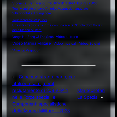
Storia del San Marco
TOUR MEDITERRANEO VESPUCCI
Tour Mondiale di Nave Amerigo Vespucci: inaugurato il
Villaggio Italia di Singapore
Tour Mondiale Vespucci
Una vita straordinaria inizia con una scelta: Scuola Sottufficiali
della Marina Militare
Video di mare
Vangelis – Song Of The Seas
Video Marina Militare
Video musicali
Video Soldini
“Amerigo Vespucci”
«
Concorso straordinario, per
titoli ed esami, per il
reclutamento di 208 VFP 4
Maritecnofari
nelle Forze speciali e
La Spezia
»
Componenti specialistiche
della Marina Militare – 2023