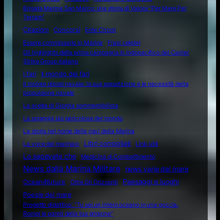
Brigata Marina San Marco: una storia di Valore "Per Mare Per
Terram"
Citazioni
Concorsi
Ente Circoli
Essere commissario in Marina
Frasi celebri
Gli highlights della prima campagna in Indopacifico del Carrier
Strike Group italiano
I fari
Il mondo dei fari
Il motore diesel navale: la sua apparizione e le necessità della
propulsione navale
La scelta di Giorgia sommergibilista
La spiaggia più pericolosa del mondo
La storia nel nome delle navi della Marina
Libri consigliati
La voce del marinaio
Link utili
Lo sapevate che
Medicina di Combattimento
News dalla Marina Militare
news varie dal mare
Ocean4future
Paesaggi e luoghi
Oltre Gli Orizzonti
Poesie del mare
Progetto didattico: “Tu sei un intero oceano in una goccia.
Rompi le pareti della tua prigione”