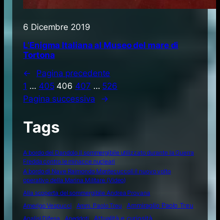
6 Dicembre 2019
L’Enigma Italiana al Museo del mare di
Tortona
←
Pagina precedente
1
…
405
406
407
…
526
Pagina successiva
→
Tags
A bordo del Dandolo il sommergibile utilizzato durante la Guerra
Fredda contro le minacce nucleari
A bordo di Nave Raimondo Montecuccoli il nuovo volto
operativo della Marina Militare (Video)
Alla scoperta del sommergibile Andrea Provana
Amerigo Vespucci
Amm. Paolo Treu
Ammiraglio Paolo Treu
Attualità e curiosità
Analisi Difesa
Aneddoti