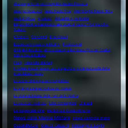
Alla scoperta del sommergibile Andrea Provana
Amerigo Vespucci
Amm. Paolo Treu
Ammiraglio Paolo Treu
Attualità e curiosità
Analisi Difesa
Aneddoti
Brigata Marina San Marco: una storia di Valore "Per Mare Per
Terram"
Citazioni
Concorsi
Ente Circoli
Essere commissario in Marina
Frasi celebri
Gli highlights della prima campagna in Indopacifico del Carrier
Strike Group italiano
I fari
Il mondo dei fari
Il motore diesel navale: la sua apparizione e le necessità della
propulsione navale
La scelta di Giorgia sommergibilista
La spiaggia più pericolosa del mondo
La storia nel nome delle navi della Marina
Libri consigliati
La voce del marinaio
Link utili
Lo sapevate che
Medicina di Combattimento
News dalla Marina Militare
news varie dal mare
Ocean4future
Paesaggi e luoghi
Oltre Gli Orizzonti