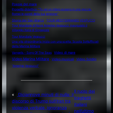
Poesie del mare
Progetto didattico: “Tu sei un intero oceano in una goccia.
Rompi le pareti della tua prigione”
Storia del San Marco
TOUR MEDITERRANEO VESPUCCI
Tour Mondiale di Nave Amerigo Vespucci: inaugurato il
Villaggio Italia di Singapore
Tour Mondiale Vespucci
Una vita straordinaria inizia con una scelta: Scuola Sottufficiali
della Marina Militare
Video di mare
Vangelis – Song Of The Seas
Video Marina Militare
Video musicali
Video Soldini
“Amerigo Vespucci”
Il ruolo dei
«
Diciannove minuti di nulla: il
traghetti
discorso di Trump sull’Iran tra
italiani
violenza verbale, ignoranza
nell’ultimo