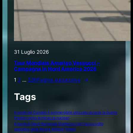
31 Luglio 2026
Tour Mondiale Amerigo Vespucci –
Campagna in Nord America 2026
1
2
…
526
Pagina successiva
→
Tags
A bordo del Dandolo il sommergibile utilizzato durante la Guerra
Fredda contro le minacce nucleari
A bordo di Nave Raimondo Montecuccoli il nuovo volto
operativo della Marina Militare (Video)