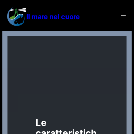
Vai
al
Il mare nel cuore
contenuto
Le
caratteristich