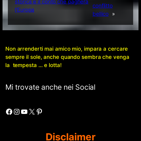
storica e il conto che pagherà
conflitto
l’Europa
bellico
»
Non arrenderti mai amico mio, impara a cercare
sempre il sole, anche quando sembra che venga
la tempesta … e lotta!
Mi trovate anche nei Social
Facebook
Instagram
YouTube
X
Pinterest
Disclaimer