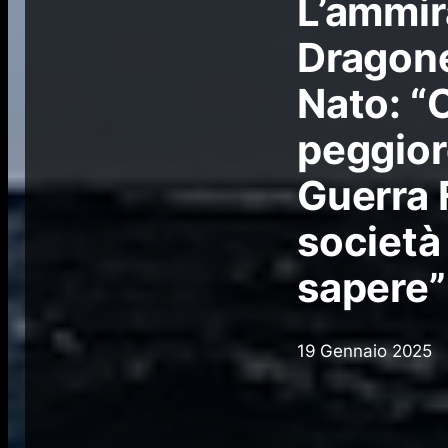
L’ammir
Dragone,
Nato: “
peggiore
Guerra 
società
sapere”
19 Gennaio 2025