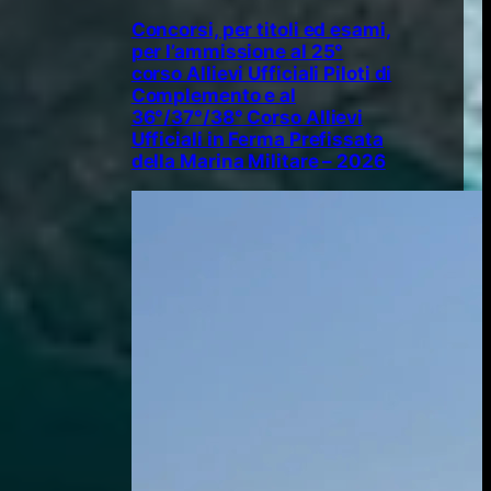
Concorsi, per titoli ed esami,
per l’ammissione al 25°
corso Allievi Ufficiali Piloti di
Complemento e al
36°/37°/38° Corso Allievi
Ufficiali in Ferma Prefissata
della Marina Militare – 2026