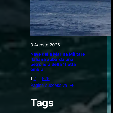
3 Agosto 2026
Nave della Marina Militare
italiana abborda una
petroliera della “flotta
ombra”
1
2
…
526
Pagina successiva
→
Tags