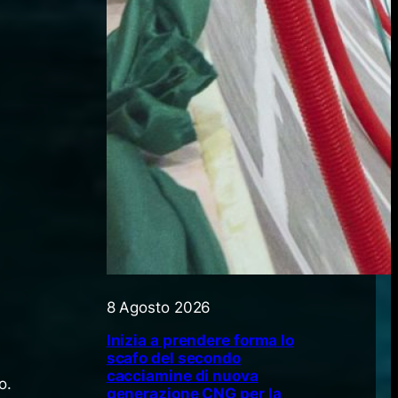
8 Agosto 2026
Inizia a prendere forma lo
scafo del secondo
cacciamine di nuova
o.
generazione CNG per la