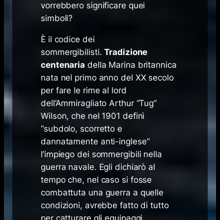
vorrebbero significare quei
simboli?
È il codice dei
sommergibilisti.
Tradizione
centenaria
della Marina britannica
nata nel primo anno del XX secolo
per fare le rime al lord
dell’Ammiragliato Arthur “Tug”
Wilson, che nel 1901 definì
“
subdolo, scorretto e
dannatamente anti-inglese
”
l’impiego dei sommergibili nella
guerra navale. Egli dichiarò al
tempo che, nel caso si fosse
combattuta una guerra a quelle
condizioni, avrebbe fatto di tutto
per catturare gli equipaggi