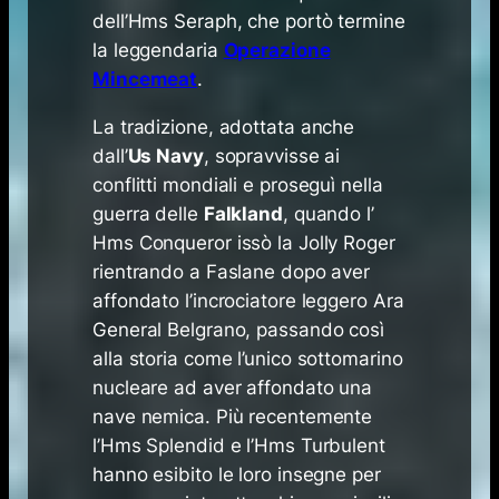
dell’Hms Seraph, che portò termine
la leggendaria
Operazione
Mincemeat
.
La tradizione, adottata anche
dall’
Us Navy
, sopravvisse ai
conflitti mondiali e proseguì nella
guerra delle
Falkland
, quando l’
Hms Conqueror issò la Jolly Roger
rientrando a Faslane dopo aver
affondato l’incrociatore leggero Ara
General Belgrano, passando così
alla storia come l’unico sottomarino
nucleare ad aver affondato una
nave nemica. Più recentemente
l’Hms Splendid e l’Hms Turbulent
hanno esibito le loro insegne per