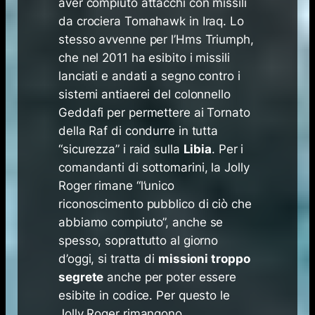
aver compiuto attacchi con missili
da crociera Tomahawk in Iraq. Lo
stesso avvenne per l’Hms Triumph,
che nel 2011 ha esibito i missili
lanciati e andati a segno contro i
sistemi antiaerei del colonnello
Geddafi per permettere ai Tornato
della Raf di condurre in tutta
“sicurezza” i raid sulla
Libia
. Per i
comandanti di sottomarini, la Jolly
Roger rimane “
l’unico
riconoscimento pubblico di ciò che
abbiamo compiuto
”, anche se
spesso, soprattutto al giorno
d’oggi, si tratta di
missioni troppo
segrete
anche per poter essere
esibite in codice. Per questo le
Jolly Roger rimangono