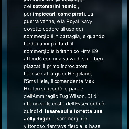
dei
sottomarini nemici
,
per
impiccarli come pirati
. La
guerra venne, e la Royal Navy
dovette cedere all’uso dei
sommergibili in battaglia, e quando
tredici anni più tardi il
sommergibile britannico Hms E9
affondò con una salva di siluri ben
piazzati il primo incrociatore
tedesco al largo di Helgoland,
l’Sms Hela, il comandante Max
Horton si ricordò le parole
dell’Ammiraglio Tug Wilson. Di di
ritorno sulle coste dell’Essex ordinò
quindi di
issare sulla torretta una
Jolly Roger
. Il sommerginile
vittorioso rientrava fiero alla base