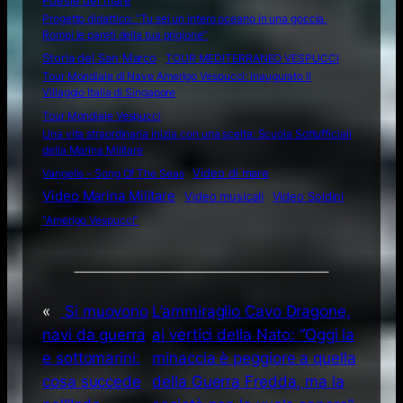
Progetto didattico: “Tu sei un intero oceano in una goccia.
Rompi le pareti della tua prigione”
Storia del San Marco
TOUR MEDITERRANEO VESPUCCI
Tour Mondiale di Nave Amerigo Vespucci: inaugurato il
Villaggio Italia di Singapore
Tour Mondiale Vespucci
Una vita straordinaria inizia con una scelta: Scuola Sottufficiali
della Marina Militare
Video di mare
Vangelis – Song Of The Seas
Video Marina Militare
Video musicali
Video Soldini
“Amerigo Vespucci”
«
Si muovono
L’ammiraglio Cavo Dragone,
navi da guerra
ai vertici della Nato: “Oggi la
e sottomarini:
minaccia è peggiore a quella
cosa succede
della Guerra Fredda, ma la