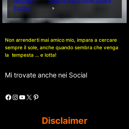
nell’Indo-
società non lo vuole sapere”
Pacifico
»
Non arrenderti mai amico mio, impara a cercare
sempre il sole, anche quando sembra che venga
la tempesta … e lotta!
Mi trovate anche nei Social
Facebook
Instagram
YouTube
X
Pinterest
Disclaimer