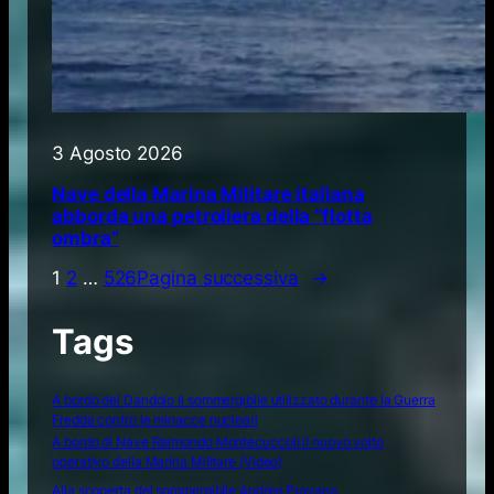
3 Agosto 2026
Nave della Marina Militare italiana
abborda una petroliera della “flotta
ombra”
1
2
…
526
Pagina successiva
→
Tags
A bordo del Dandolo il sommergibile utilizzato durante la Guerra
Fredda contro le minacce nucleari
A bordo di Nave Raimondo Montecuccoli il nuovo volto
operativo della Marina Militare (Video)
Alla scoperta del sommergibile Andrea Provana