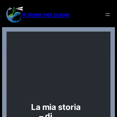
Vai
al
Il mare nel cuore
contenuto
La mia storia
… – di