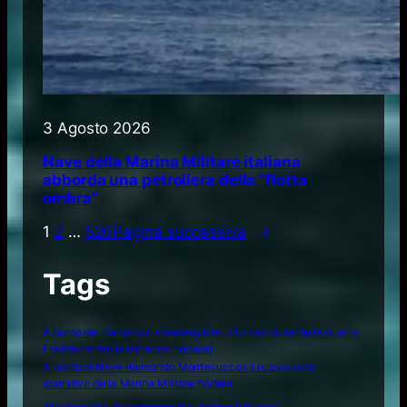
3 Agosto 2026
Nave della Marina Militare italiana
abborda una petroliera della “flotta
ombra”
1
2
…
526
Pagina successiva
→
Tags
A bordo del Dandolo il sommergibile utilizzato durante la Guerra
Fredda contro le minacce nucleari
A bordo di Nave Raimondo Montecuccoli il nuovo volto
operativo della Marina Militare (Video)
Alla scoperta del sommergibile Andrea Provana