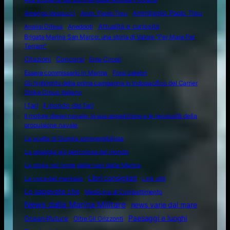
Amerigo Vespucci
Amm. Paolo Treu
Ammiraglio Paolo Treu
Attualità e curiosità
Analisi Difesa
Aneddoti
Brigata Marina San Marco: una storia di Valore "Per Mare Per
Terram"
Citazioni
Concorsi
Ente Circoli
Essere commissario in Marina
Frasi celebri
Gli highlights della prima campagna in Indopacifico del Carrier
Strike Group italiano
I fari
Il mondo dei fari
Il motore diesel navale: la sua apparizione e le necessità della
propulsione navale
La scelta di Giorgia sommergibilista
La spiaggia più pericolosa del mondo
La storia nel nome delle navi della Marina
Libri consigliati
La voce del marinaio
Link utili
Lo sapevate che
Medicina di Combattimento
News dalla Marina Militare
news varie dal mare
Ocean4future
Paesaggi e luoghi
Oltre Gli Orizzonti