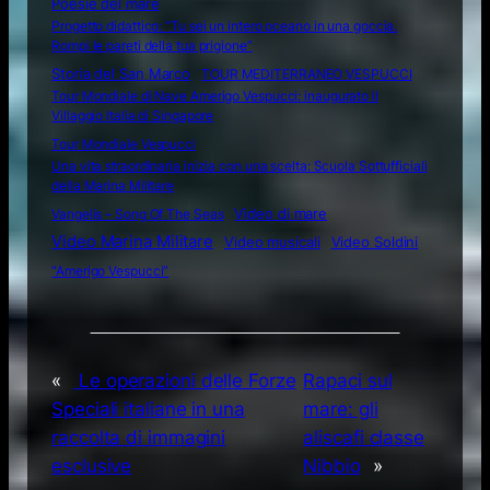
Poesie del mare
Progetto didattico: “Tu sei un intero oceano in una goccia.
Rompi le pareti della tua prigione”
Storia del San Marco
TOUR MEDITERRANEO VESPUCCI
Tour Mondiale di Nave Amerigo Vespucci: inaugurato il
Villaggio Italia di Singapore
Tour Mondiale Vespucci
Una vita straordinaria inizia con una scelta: Scuola Sottufficiali
della Marina Militare
Video di mare
Vangelis – Song Of The Seas
Video Marina Militare
Video musicali
Video Soldini
“Amerigo Vespucci”
«
Le operazioni delle Forze
Rapaci sul
Speciali italiane in una
mare: gli
raccolta di immagini
aliscafi classe
esclusive
Nibbio
»