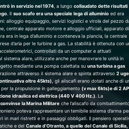
ntrò in servizio nel 1974
, a lungo
collaudato dette risultati
iego
. Il
suo scafo era una speciale lega di alluminio
ed era
i: alloggio equipaggio, servizi logistici e virola del pezzo d
e, centrale apparato motore e alloggio ufficiali, apparato d
a era in lega d’alluminio e conteneva la plancia, la centrale
ese d’aria per le turbine a gas. La stabilità è ottenuta con u
accelerometrici, controllati da un computer e attuati
ul sistema alare, utilizzate anche per manovrare le unità in
ogetto mediante una pompa calettata su
una turbina a gas
irazione attraverso il sistema alare e spinta attraverso
2 ugel
continuativa oltre 45kts),
gli aliscafi erano dotati anche di u
 per la propulsione in galleggiamento
(v max 6kts)e di 2 A
zione idraulica ed elettrica (440 V 400 Hz.)
. La
convinse la Marina Militare
che l’aliscafo da combattiment
noniero poteva rappresentare un temibile sistema d’arma pe
i in mari ristretti e in passaggi obbligati. Il pensiero operat
iatiche e del
Canale d’Otranto, a quelle del Canale di Sicilia,