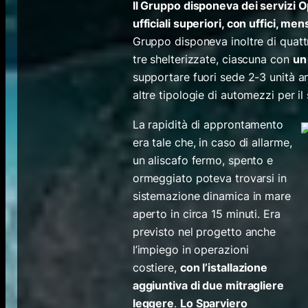
Il Gruppo disponeva dei servizi Op
ufficiali superiori, con uffici, men
Gruppo disponeva inoltre di quatt
tre shelterizzate, ciascuna con
un
supportare fuori sede 2-3 unità anc
altre tipologie di automezzi per il
La rapidità di approntamento
era tale che, in caso di allarme,
un aliscafo fermo, spento e
ormeggiato poteva trovarsi in
sistemazione dinamica in mare
aperto in circa 15 minuti. Era
previsto nel progetto anche
l’impiego in operazioni
costiere,
con l’istallazione
aggiuntiva di due mitragliere
leggere
.
Lo Sparviero