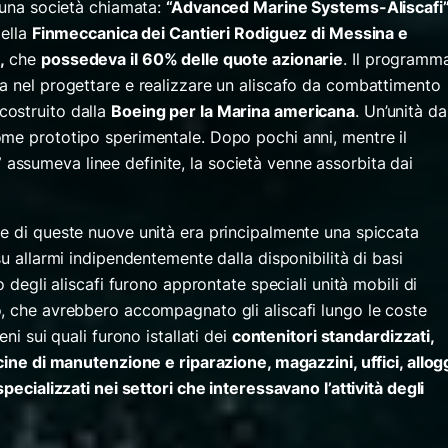
a una società chiamata:
“Advanced Marine Systems-Aliscafi
della
Finmeccanica dei Cantieri Rodiguez di Messina e
,
che
possedeva il 60% delle quote azionarie
. Il programm
a nel progettare e realizzare un aliscafo da combattimento
costruito dalla
Boeing per la Marina americana
. Un’unità da
me prototipo sperimentale. Dopo pochi anni, mentre il
”
assumeva linee definite, la società venne assorbita dai
e di queste nuove unità era principalmente una spiccata
su allarmi indipendentemente dalla disponibilità di basi
o degli aliscafi furono approntate speciali unità mobili di
, che avrebbero accompagnato gli aliscafi lungo le coste
ni sui quali furono istallati dei
contenitori standardizzati,
cine di manutenzione e riparazione, magazzini, uffici, allogg
pecializzati nei settori che interessavano l’attività degli