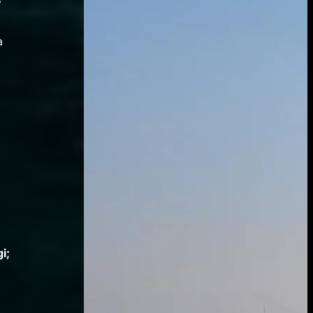
”
a
i;