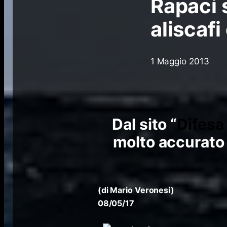
Rapaci s
aliscafi
1 Maggio 2013
Dal sito “
Difesa
molto accurato s
(di
Mario Veronesi
)
08/05/17