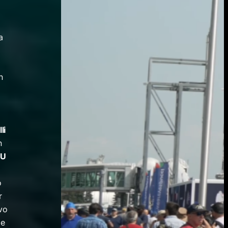
a
i
n
li
n
PU
o
r
ivo
e