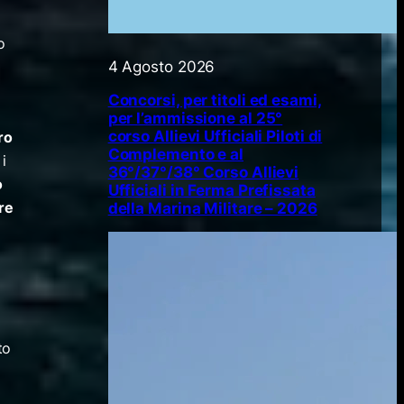
o
4 Agosto 2026
Concorsi, per titoli ed esami,
per l’ammissione al 25°
corso Allievi Ufficiali Piloti di
ro
Complemento e al
i
36°/37°/38° Corso Allievi
o
Ufficiali in Ferma Prefissata
re
della Marina Militare – 2026
to