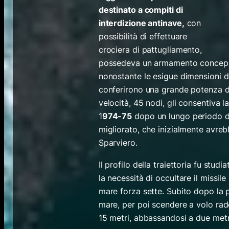
destinato a compiti di
interdizione antinave,
con
possibilità di effettuare
crociera di pattugliamento,
possedeva un armamento concepit
nonostante le esigue dimensioni d
conferirono una grande potenza di 
velocità, 45 nodi, gli consentiva la 
1
974-75
dopo un lungo periodo di 
migliorato, che inizialmente avreb
Sparviero.
Il profilo della traiettoria fu stu
la necessità di occultare il missil
mare forza sette. Subito dopo la p
mare, per poi scendere a volo rad
15 metri, abbassandosi a due metri