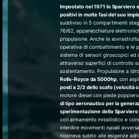
Impostato nel 1971 lo Sparviero e
positivi in molte fasi del suo imp
suddiviso in 5 compartimenti stagn
76/62, apparecchiature elettronich
propulsione. Anche la sovrastruttur
operativa di combattimento e le pr
sistema di sensori giroscopici ed 
attraverso superfici di controllo s
sostentamento. Propulsione a idr
Rolls-Royce da 5000hp
, con asp
posti a 2/3 dello scafo (velocità 
motore diesel con piede poppiero
di tipo aeronautico per la genera
sperimentazione dello Sparviero 
con armamento missilistico e con
interdire movimenti navali avversar
ricorreva subito alle esigenze adr