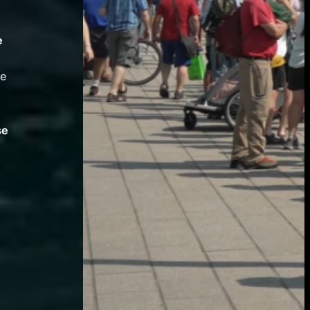
e
te
se