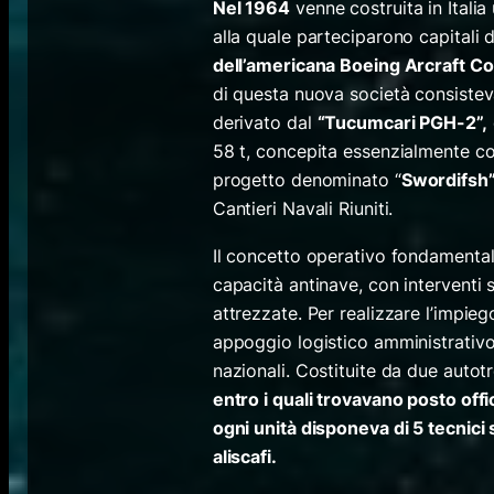
Nel 1964
venne costruita in Itali
alla quale parteciparono capitali 
dell’americana Boeing Arcraft Co
di questa nuova società consistev
derivato dal
“Tucumcari PGH-2”,
58 t, concepita essenzialmente co
progetto denominato “
Swordifsh
Cantieri Navali Riuniti.
Il concetto operativo fondamental
capacità antinave, con interventi 
attrezzate. Per realizzare l’impieg
appoggio logistico amministrativo
nazionali. Costituite da due autotre
entro i quali trovavano posto offi
ogni unità disponeva di 5 tecnici s
aliscafi.