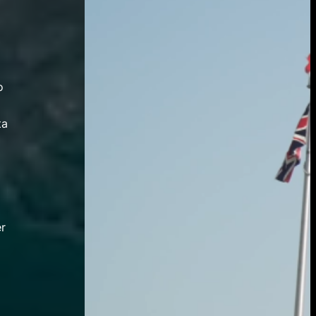
o
ta
er