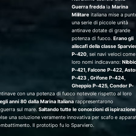
Guerra fredda
la
Marina
Militare
italiana mise a punt
una serie di piccole unità
antinave dotate di grande
potenza di fuoco.
Erano gli
aliscafi della classe Sparvie
P-420
, sei navi veloci come 
loro nomi indicavano:
Nibbi
P-421, Falcone P-422, Asto
P-423 , Grifone P-424,
Gheppio P-425, Condor P-
antinave con una potenza di fuoco notevole rispetto al loro
egli anni 80 dalla Marina Italiana
rappresentarono
 guerra sul mare.
Saltando tutte le concezioni di ispirazione
scelse una soluzione veramente innovativa per scafo e appara
mbattimento. Il prototipo fu lo Sparviero.