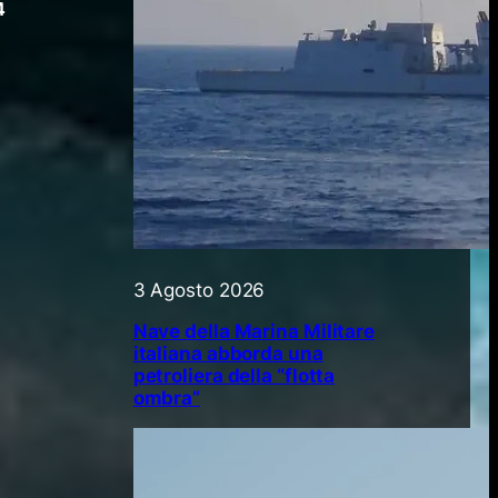
4
3 Agosto 2026
Nave della Marina Militare
italiana abborda una
petroliera della “flotta
ombra”