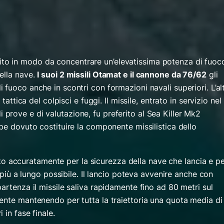
o in modo da concentrare un’elevatissima potenza di fuoc
ella nave.
I suoi 2 missili Otamat e il cannone da 76/62
gli
fuoco anche in scontri con formazioni navali superiori. L’al
tattica del colpisci e fuggi. Il missile, entrato in servizio nel
prove e di valutazione, fu preferito al Sea Killer Mk2
be dovuto costituire la componente missilistica dello
diato accuratamente per la sicurezza della nave che lancia e p
e più a lungo possibile. Il lancio poteva avvenire anche con
artenza il missile saliva rapidamente fino ad 80 metri sul
ente mantenendo per tutta la traiettoria una quota media di
 in fase finale.