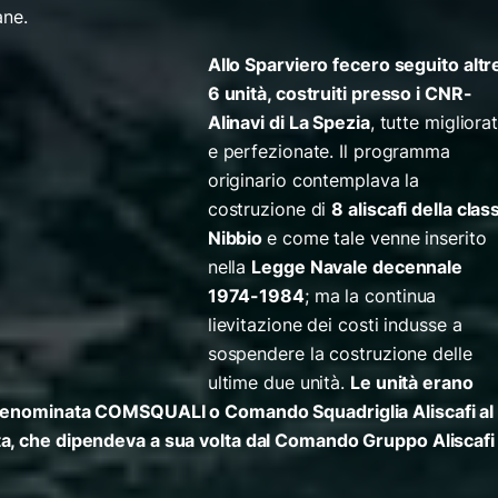
ane.
Allo Sparviero fecero seguito altr
6 unità, costruiti presso i CNR-
Alinavi di La Spezia
, tutte migliora
e perfezionate. Il programma
originario contemplava la
costruzione di
8 aliscafi della clas
Nibbio
e come tale venne inserito
nella
Legge Navale decennale
1974-1984
; ma la continua
lievitazione dei costi indusse a
sospendere la costruzione delle
ultime due unità.
Le unità erano
 denominata COMSQUALI o Comando Squadriglia Aliscafi al
a, che dipendeva a sua volta dal Comando Gruppo Aliscafi