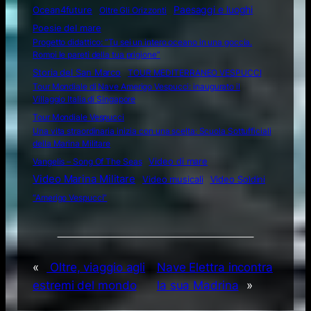
Ocean4future
Paesaggi e luoghi
Oltre Gli Orizzonti
Poesie del mare
Progetto didattico: “Tu sei un intero oceano in una goccia.
Rompi le pareti della tua prigione”
Storia del San Marco
TOUR MEDITERRANEO VESPUCCI
Tour Mondiale di Nave Amerigo Vespucci: inaugurato il
Villaggio Italia di Singapore
Tour Mondiale Vespucci
Una vita straordinaria inizia con una scelta: Scuola Sottufficiali
della Marina Militare
Video di mare
Vangelis – Song Of The Seas
Video Marina Militare
Video musicali
Video Soldini
“Amerigo Vespucci”
«
Oltre, viaggio agli
Nave Elettra incontra
estremi del mondo
la sua Madrina
»