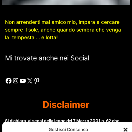
Non arrenderti mai amico mio, impara a cercare
sempre il sole, anche quando sembra che venga
la tempesta … e lotta!
Mi trovate anche nei Social
Facebook
Instagram
YouTube
X
Pinterest
Disclaimer
Si dichiara, ai sensi della legge del 7 Marzo 2001 n. 62 che
questo sito non rientra nella categoria di “Informazione
Gestisci Consenso