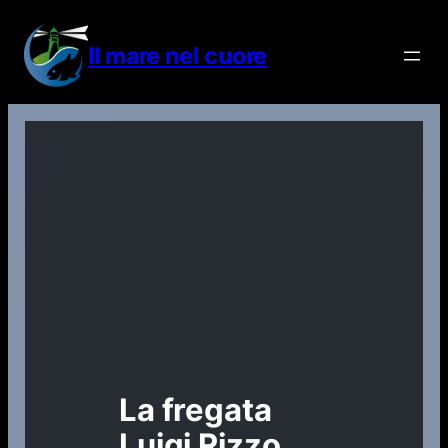
Vai
al
Il mare nel cuore
contenuto
La fregata
Luigi Rizzo