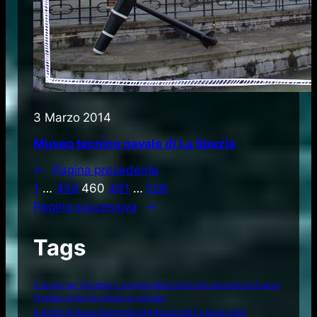
3 Marzo 2014
Museo tecnico navale di La Spezia
←
Pagina precedente
1
…
459
460
461
…
526
Pagina successiva
→
Tags
A bordo del Dandolo il sommergibile utilizzato durante la Guerra
Fredda contro le minacce nucleari
A bordo di Nave Raimondo Montecuccoli il nuovo volto