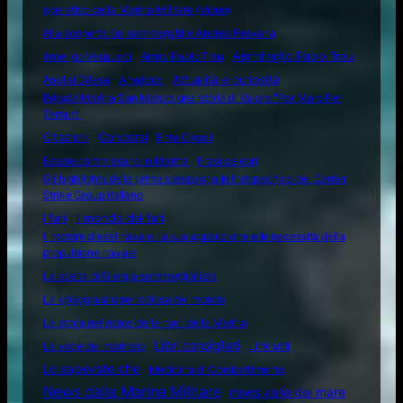
operativo della Marina Militare (Video)
Alla scoperta del sommergibile Andrea Provana
Amerigo Vespucci
Amm. Paolo Treu
Ammiraglio Paolo Treu
Attualità e curiosità
Analisi Difesa
Aneddoti
Brigata Marina San Marco: una storia di Valore "Per Mare Per
Terram"
Citazioni
Concorsi
Ente Circoli
Essere commissario in Marina
Frasi celebri
Gli highlights della prima campagna in Indopacifico del Carrier
Strike Group italiano
I fari
Il mondo dei fari
Il motore diesel navale: la sua apparizione e le necessità della
propulsione navale
La scelta di Giorgia sommergibilista
La spiaggia più pericolosa del mondo
La storia nel nome delle navi della Marina
Libri consigliati
La voce del marinaio
Link utili
Lo sapevate che
Medicina di Combattimento
News dalla Marina Militare
news varie dal mare