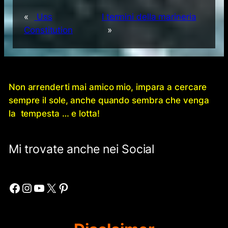
«
Uss
I termini della marineria
Constitution
»
Non arrenderti mai amico mio, impara a cercare
sempre il sole, anche quando sembra che venga
la tempesta … e lotta!
Mi trovate anche nei Social
Facebook
Instagram
YouTube
X
Pinterest