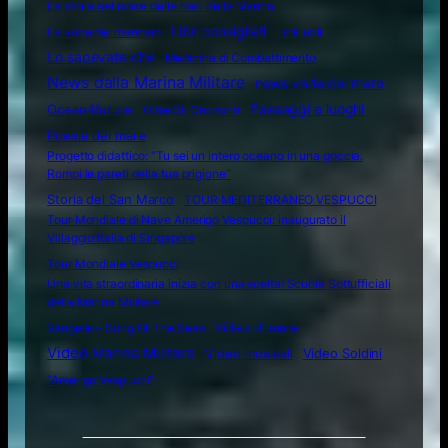
La storia nel nome delle navi della Marina
Libri consigliati
La voce del marinaio
Link utili
Lo sapevate che
Medicina di Combattimento
News dalla Marina Militare
news varie dal mare
Ocean4future
Paesaggi e luoghi
Oltre Gli Orizzonti
Poesie del mare
Progetto didattico: “Tu sei un intero oceano in una goccia.
Rompi le pareti della tua prigione”
Storia del San Marco
TOUR MEDITERRANEO VESPUCCI
Tour Mondiale di Nave Amerigo Vespucci: inaugurato il
Villaggio Italia di Singapore
Tour Mondiale Vespucci
Una vita straordinaria inizia con una scelta: Scuola Sottufficiali
della Marina Militare
Video di mare
Vangelis – Song Of The Seas
Video Marina Militare
Video musicali
Video Soldini
“Amerigo Vespucci”