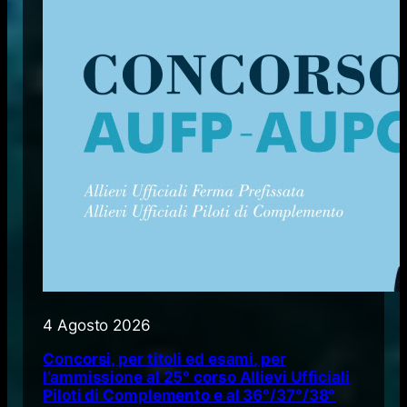
4 Agosto 2026
Concorsi, per titoli ed esami, per
l’ammissione al 25° corso Allievi Ufficiali
Piloti di Complemento e al 36°/37°/38°