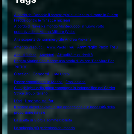
A bordo del Dandolo il sommergibile utilizzato durante la Guerra
Fredda contro le minacce nucleari
A bordo di Nave Raimondo Montecuccoli il nuovo volto
operativo della Marina Militare (Video)
Alla scoperta del sommergibile Andrea Provana
Amerigo Vespucci
Amm. Paolo Treu
Ammiraglio Paolo Treu
Attualità e curiosità
Analisi Difesa
Aneddoti
Brigata Marina San Marco: una storia di Valore "Per Mare Per
Terram"
Citazioni
Concorsi
Ente Circoli
Essere commissario in Marina
Frasi celebri
Gli highlights della prima campagna in Indopacifico del Carrier
Strike Group italiano
I fari
Il mondo dei fari
Il motore diesel navale: la sua apparizione e le necessità della
propulsione navale
La scelta di Giorgia sommergibilista
La spiaggia più pericolosa del mondo