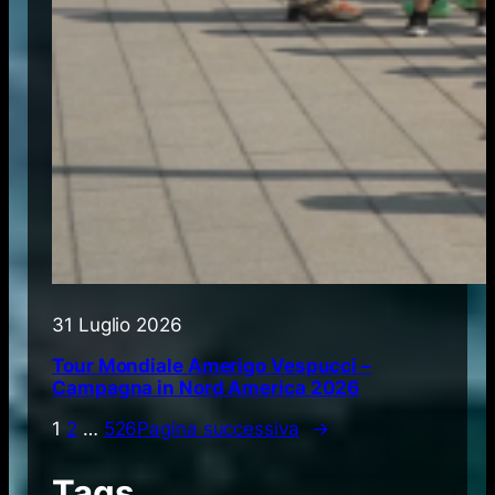
31 Luglio 2026
Tour Mondiale Amerigo Vespucci –
Campagna in Nord America 2026
1
2
…
526
Pagina successiva
→
Tags