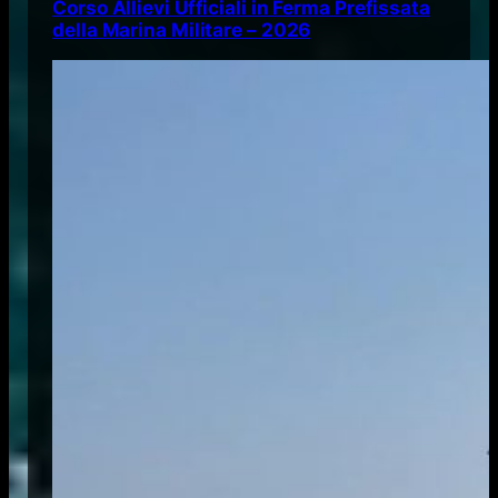
Corso Allievi Ufficiali in Ferma Prefissata
della Marina Militare – 2026