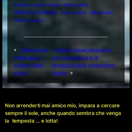
Video di mare
Vangelis – Song Of The Seas
Video Marina Militare
Video musicali
Video Soldini
“Amerigo Vespucci”
«
Emergenza
Il motore diesel navale: la
sott’acqua, il
sua apparizione e le
dottore degli
necessità della propulsione
abissi
navale
»
Non arrenderti mai amico mio, impara a cercare
sempre il sole, anche quando sembra che venga
la tempesta … e lotta!