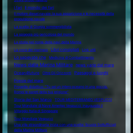
I fari
Il mondo dei fari
Il motore diesel navale: la sua apparizione e le necessità della
propulsione navale
La scelta di Giorgia sommergibilista
La spiaggia più pericolosa del mondo
La storia nel nome delle navi della Marina
Libri consigliati
La voce del marinaio
Link utili
Lo sapevate che
Medicina di Combattimento
News dalla Marina Militare
news varie dal mare
Ocean4future
Paesaggi e luoghi
Oltre Gli Orizzonti
Poesie del mare
Progetto didattico: “Tu sei un intero oceano in una goccia.
Rompi le pareti della tua prigione”
Storia del San Marco
TOUR MEDITERRANEO VESPUCCI
Tour Mondiale di Nave Amerigo Vespucci: inaugurato il
Villaggio Italia di Singapore
Tour Mondiale Vespucci
Una vita straordinaria inizia con una scelta: Scuola Sottufficiali
della Marina Militare