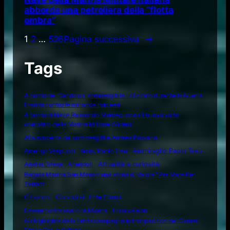
abborda una petroliera della “flotta
ombra”
1
2
…
526
Pagina successiva
→
Tags
A bordo del Dandolo il sommergibile utilizzato durante la Guerra
Fredda contro le minacce nucleari
A bordo di Nave Raimondo Montecuccoli il nuovo volto
operativo della Marina Militare (Video)
Alla scoperta del sommergibile Andrea Provana
Amerigo Vespucci
Amm. Paolo Treu
Ammiraglio Paolo Treu
Attualità e curiosità
Analisi Difesa
Aneddoti
Brigata Marina San Marco: una storia di Valore "Per Mare Per
Terram"
Citazioni
Concorsi
Ente Circoli
Essere commissario in Marina
Frasi celebri
Gli highlights della prima campagna in Indopacifico del Carrier
Strike Group italiano