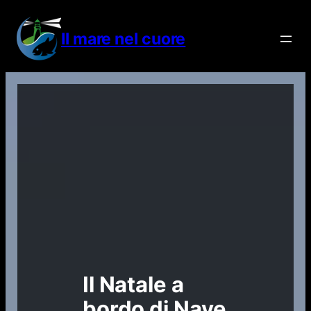
Vai
al
Il mare nel cuore
contenuto
Il Natale a
bordo di Nave