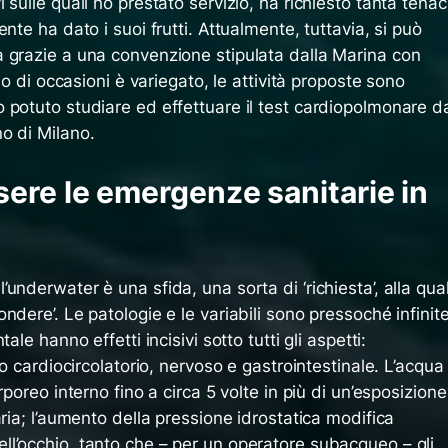
sulle quali ho prestato servizio, ha richiesto tanta tenac
nte ha dato i suoi frutti. Attualmente, tuttavia, si può
 grazie a una convenzione stipulata dalla Marina con
io di occasioni è variegato, le attività proposte sono
 potuto studiare ed effettuare il test cardiopolmonare d
o di Milano.
ere le emergenze sanitarie in
o
l’underwater
è una sfida, una sorta di ‘richiesta’, alla qua
dere’. Le patologie e le variabili sono pressoché infinite
ale hanno effetti incisivi sotto tutti gli aspetti:
lo cardiocircolatorio, nervoso e gastrointestinale. L’acqua
rporeo interno fino a circa 5 volte in più di un’esposizione
aria; l’aumento della pressione idrostatica modifica
l’occhio, tanto che – per un operatore subacqueo – gli