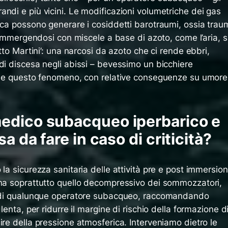
ndi e più vicini. Le modificazioni volumetriche dei gas
ica possono generare i cosiddetti barotraumi, ossia trau
. Immergendosi con miscele a base di azoto, come l’aria, s
etto Martini’: una narcosi da azoto che ci rende ebbri,
di discesa negli abissi – bevessimo un bicchiere
nome questo fenomeno, con relative conseguenze su umore
edico subacqueo iperbarico e
a da fare in caso di criticità?
la sicurezza sanitaria delle attività pre e post immersion
 ma soprattutto quello decompressivo dei sommozzatori,
 e di qualunque operatore subacqueo, raccomandando
lenta, per ridurre il margine di rischio della formazione d
ire della pressione atmosferica. Interveniamo dietro le