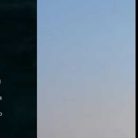
d
a
o