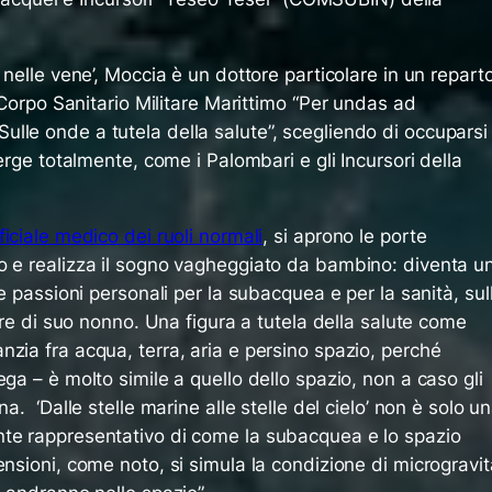
 nelle vene’, Moccia è un dottore particolare in un repart
 Corpo Sanitario Militare Marittimo “
Per undas ad
“Sulle onde a tutela della salute”, scegliendo di occuparsi
merge totalmente, come i Palombari e gli Incursori della
iciale medico dei ruoli normali
, si aprono le porte
o e realizza il sogno vagheggiato da bambino: diventa u
le passioni personali per la subacquea e per la sanità, sul
tare di suo nonno. Una figura a tutela della salute come
zia fra acqua, terra, aria e persino spazio, perché
ga – è molto simile a quello dello spazio, non a caso gli
a. ‘Dalle stelle marine alle stelle del cielo’ non è solo u
te rappresentativo di come la subacquea e lo spazio
ensioni, come noto, si simula la condizione di microgravit