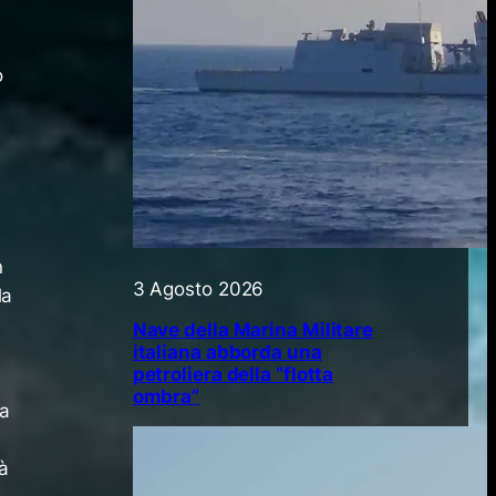
o
n
3 Agosto 2026
la
Nave della Marina Militare
italiana abborda una
petroliera della “flotta
ombra”
na
à