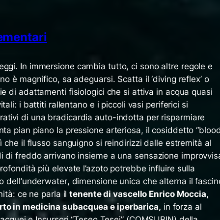
lementari
leggi. In immersione cambia tutto, ci sono altre regole e
ano è magnifico, sa adeguarsi. Scatta il ‘
diving reflex’ o
ie di adattamenti fisiologici che si attiva in acqua quasi
li: i battiti rallentano e i piccoli vasi periferici si
ativi di una bradicardia auto-indotta per risparmiare
nta pian piano la pressione arteriosa, il cosiddetto “bloo
 che il flusso sanguigno si reindirizzi dalle estremità al
di di freddo arrivano insieme a una sensazione improvvis
rofondità più elevate l’azoto potrebbe influire sulla
o dell’
underwater
,
dimensione unica che alterna il fascin
nità: ce ne parla il
tenente di vascello Enrico Moccia,
rto in medicina subacquea e iperbarica,
in forza al
uei e Incursori “Teseo Tesei” (COMSUBIN) della