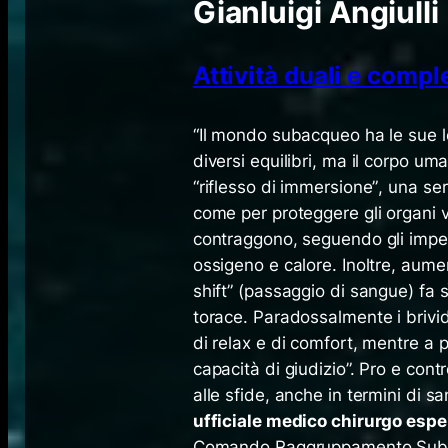
Gianluigi Angiulli
Attività duali e comp
​​​“Il mondo subacqueo ha le sue 
diversi equilibri, ma il corpo um
“riflesso di immersione”
, una ser
come per proteggere gli organi vita
contraggono, seguendo gli imper
ossigeno e calore. Inoltre, aume
shift” (passaggio di sangue) fa sì
torace. Paradossalmente i brivi
di relax e di comfort, mentre a p
capacità di giudizio”. Pro e contr
alle sfide, anche in termini di sa
ufficiale medico chirurgo espe
Comando Raggruppamento Subacq