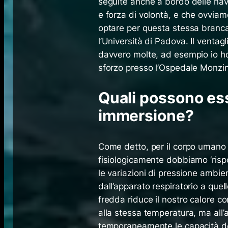
seguite anche a bordo delle navi 
e forza di volontà, e che ovviame
optare per questa stessa branca
l’Università di Padova. Il ventagl
davvero molte, ad esempio io ho
sforzo presso l’Ospedale Monzin
Quali possono ess
immersione?
Come detto, per il corpo uman
fisiologicamente dobbiamo ‘rispon
le variazioni di pressione ambient
dall’apparato respiratorio a quel
fredda riduce il nostro calore co
alla stessa temperatura, ma all’
temporaneamente le capacità del