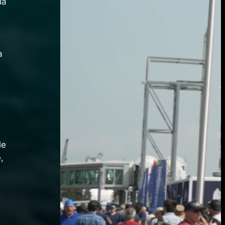
ia
a
le
,