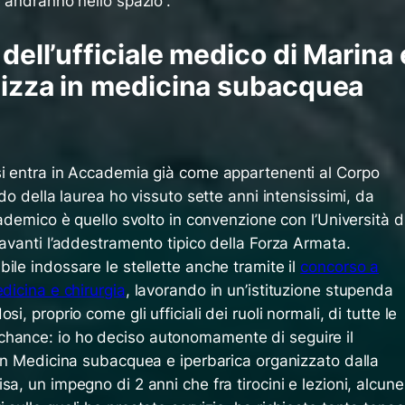
e andranno nello spazio”.
 dell’ufficiale medico di Marina 
lizza in medicina subacquea
si entra in Accademia già come appartenenti al Corpo
rdo della laurea ho vissuto sette anni intensissimi, da
cademico è quello svolto in convenzione con l’Università d
 avanti l’addestramento tipico della Forza Armata.
ile indossare le stellette anche tramite il
concorso a
edicina e chirurgia
, lavorando in un’istituzione stupenda
i, proprio come gli ufficiali dei ruoli normali, di tutte le
chance
: io ho deciso autonomamente di seguire il
lo in Medicina subacquea e iperbarica organizzato dalla
a, un impegno di 2 anni che fra tirocini e lezioni, alcune