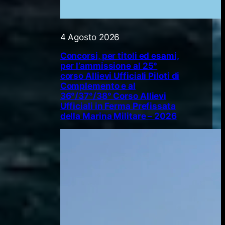
4 Agosto 2026
Concorsi, per titoli ed esami,
per l’ammissione al 25°
corso Allievi Ufficiali Piloti di
Complemento e al
36°/37°/38° Corso Allievi
Ufficiali in Ferma Prefissata
della Marina Militare – 2026