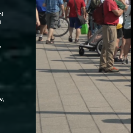
mi
i
,
e,
i