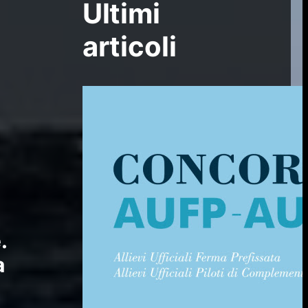
Ultimi
articoli
.
a