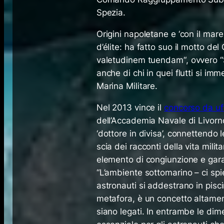
Spezia.
Origini napoletane e ‘con il mare
d’élite: ha fatto suo il motto del
valetudinem tuendam
“, ovvero 
anche di chi in quei flutti si im
Marina Militare.
Nel 2013 vince il
concorso da uff
dell’Accademia Navale di Livorn
‘dottore in divisa’, connettendo 
scia dei racconti della vita mili
elemento di congiunzione e garan
“L’ambiente sottomarino – ci spie
astronauti si addestrano in piscin
metafora, è un concetto altamen
siano legati. In entrambe le dim