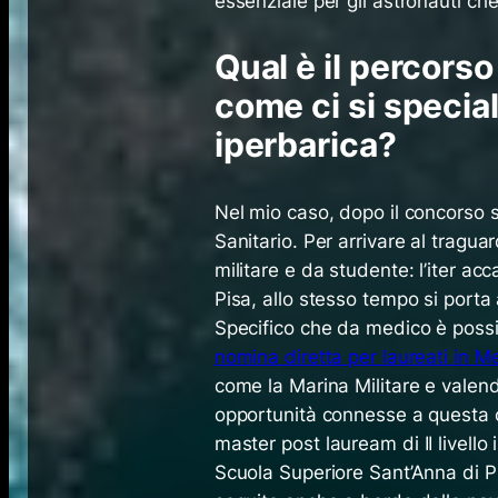
essenziale per gli astronauti ch
Qual è il percorso
come ci si specia
iperbarica?
Nel mio caso, dopo il concorso 
Sanitario. Per arrivare al tragua
militare e da studente: l’iter ac
Pisa, allo stesso tempo si porta
Specifico che da medico è possib
nomina dire​tta per laureati in M
come la Marina Militare e valendos
opportunità connesse a questa
master
post lauream
di II livel
Scuola Superiore Sant’Anna di Pis