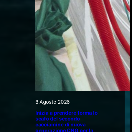
8 Agosto 2026
Inizia a prendere forma lo
scafo del secondo
cacciamine di nuova
generazione CNG per la