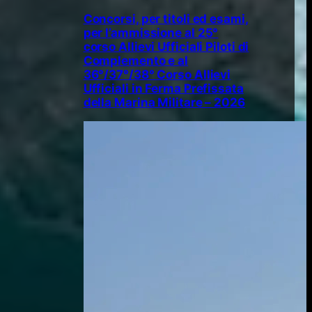
Concorsi, per titoli ed esami,
per l’ammissione al 25°
corso Allievi Ufficiali Piloti di
Complemento e al
36°/37°/38° Corso Allievi
Ufficiali in Ferma Prefissata
della Marina Militare – 2026