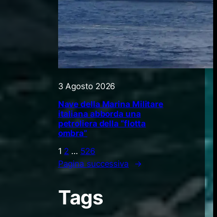
3 Agosto 2026
Nave della Marina Militare
italiana abborda una
petroliera della “flotta
ombra”
1
2
…
526
Pagina successiva
→
Tags