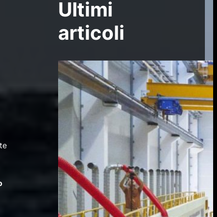
Ultimi
articoli
te
o