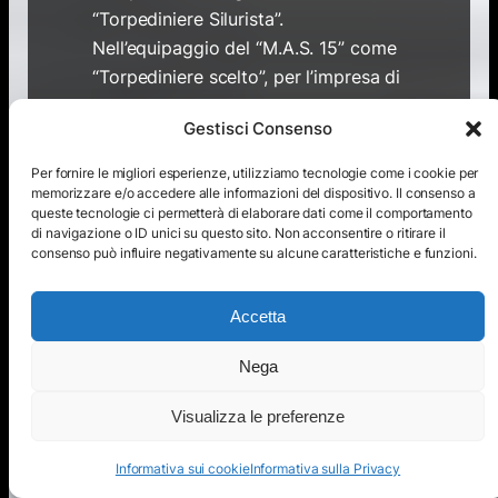
“Torpediniere Silurista”.
Nell’equipaggio del “M.A.S. 15” come
“Torpediniere scelto”, per l’impresa di
Premuda, ebbe la promozione a
Gestisci Consenso
“Sottocapo torpediniere S”. Dopo
Premuda sposò Bice Calzolari,
Per fornire le migliori esperienze, utilizziamo tecnologie come i cookie per
sorella di Oniglio Calzolari, che
memorizzare e/o accedere alle informazioni del dispositivo. Il consenso a
queste tecnologie ci permetterà di elaborare dati come il comportamento
partecipò alla “Beffa di Buccari” sul
di navigazione o ID unici su questo sito. Non acconsentire o ritirare il
“M.A.S.95”,al comando del tenente di
consenso può influire negativamente su alcune caratteristiche e funzioni.
vascello Profeta Odoardo de Santis.
Bertucci rimase in servizio nella
Accetta
Regia Marina nel Compartimento
Marittimo di La Spezia fino al 4
Nega
gennaio 1929. Purtroppo, a causa di
Visualizza le preferenze
una malattia, Eraldo morì nel 1934, a
soli 37 anni.
Informativa sui cookie
Informativa sulla Privacy