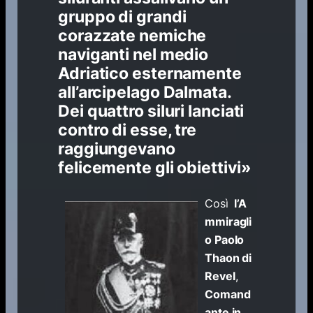
gruppo di grandi
corazzate nemiche
naviganti nel medio
Adriatico esternamente
all’arcipelago Dalmata.
Dei quattro siluri lanciati
contro di esse, tre
raggiungevano
felicemente gli obiettivi»
Così
l’A
mmiragli
o Paolo
Thaon di
Revel
,
Comand
ante in