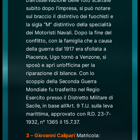
Dall’osservazione delle foto scattate
subito dopo l’impresa, si può notare
sul braccio il distintivo dei fuochisti e
la sigla “M” distintivo della specialità
dei Motoristi Navali. Dopo la fine del
conflitto, con la famiglia che a causa
della guerra dal 1917 era sfollata a
Piacenza, Ugo tornò a Venzone, si
sposò e aprì un’officina per la
riparazione di bilance. Con lo
scoppio della Seconda Guerra
Mondiale fu trasferito nel Regio
Esercito presso il Distretto Militare di
Sacile, in base all’Art. 9 T.U. sulla leva
marittima, approvato con R.D. 23-7-
1932, n° 1365 il 15.7.37.
3 – Giovanni Calipari
Matricola: