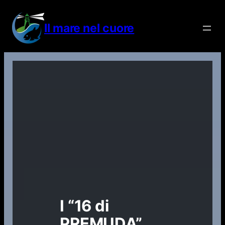
Vai
al
Il mare nel cuore
contenuto
I “16 di
PREMUDA”