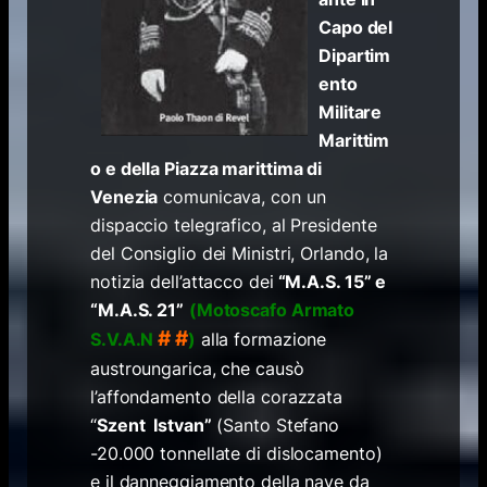
Capo del
Dipartim
ento
Militare
Marittim
o e della Piazza marittima di
Venezia
comunicava, con un
dispaccio telegrafico, al Presidente
del Consiglio dei Ministri, Orlando, la
notizia dell’attacco dei
“M.A.S. 15” e
“M.A.S. 21”
(Motoscafo Armato
# #
S.V.A.N
)
alla formazione
austroungarica, che causò
l’affondamento della corazzata
“
Szent Istvan”
(Santo Stefano
-20.000 tonnellate di dislocamento)
e il danneggiamento della nave da