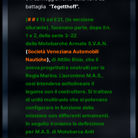
battaglia “
Tegetthoff”.
(
# #
il 15 ed il 21, (in versione
silurante), facevano parte, dopo il n.
1 e 2, della serie 3-22
delle Motobarche Armate S.V.A.N.
(
Società Veneziana Automobili
Nautiche
),
di Attilio Bisio, che li
aveva progettati e costruiti per la
Regia Marina. L’acronimo M.A.S.,
così intendeva sottolineare il
legame con il costruttore. Si trattava
di unità multiruolo che si potevano
configurare in funzione della
missione con differenti armamenti.
In seguito troviamo la definizione
per M.A.S. di Motobarca Anti