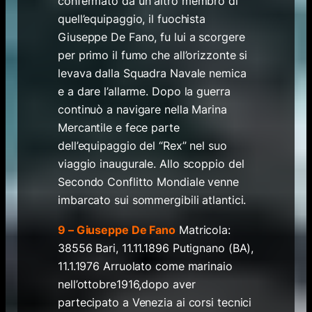
confermato da un altro membro di
quell’equipaggio, il fuochista
Giuseppe De Fano, fu lui a scorgere
per primo il fumo che all’orizzonte si
levava dalla Squadra Navale nemica
e a dare l’allarme. Dopo la guerra
continuò a navigare nella Marina
Mercantile e fece parte
dell’equipaggio del “Rex” nel suo
viaggio inaugurale. Allo scoppio del
Secondo Conflitto Mondiale venne
imbarcato sui sommergibili atlantici.
9 – Giuseppe De Fano
Matricola:
38556 Bari, 11.11.1896 Putignano (BA),
11.1.1976 Arruolato come marinaio
nell’ottobre1916,dopo aver
partecipato a Venezia ai corsi tecnici