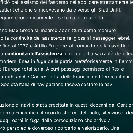
eficiò del lassismo del fascismo nell’applicare strettamente l
satlantiche che si muovevano da e verso gli Stati Uniti,
egiare economicamente il sistema di trasporto.
icano Max Green si imbarcò addirittura come membro
 la continuità dell’assistenza religiosa ai passeggeri ebrei.
ino al 1937, e Attilio Frugone, al comando della nave fino
 la
continuità dell’assistenza
in nome della sacralità delle le
, moderni Enea in fuga dalla patria metaforicamente in fiamm
ell’Europa totalitaria. Alcuni passaggi permisero al
Rex
e
ofughi anche Cannes, città della Francia mediterrnea il cui
 Società Italia di navigazione faceva sostare le navi
ruzione di navi è stata ereditata in questi decenni dai Cantier
oderna Fincantieri; il ricordo storico del ruolo, silenzioso, dei
 degli ebrei in fuga dalla persecuzione che arrivò a
erò perso ed è doveroso ricordarlo e valorizzarlo. Una