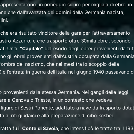
rappresentarono un ormeggio sicuro per migliaia di ebrei in
liane che dall’avanzata dei domini della Germania nazista,
ini.
he era risultato vincitore della gara per l’attraversamento
Nastro Azzurro, e che trasportò oltre 30mila ebrei, secondo
ati Uniti.
“Capitale”
dell’esodo degli ebrei provenienti da tut
o gli ebrei provenienti dall’Austria occupata dalla Germani
 l’ombra del nazismo, che nei mesi tra lo scoppio della
 l’entrata in guerra dell’Italia nel giugno 1940 passavano 
no provenienti dalla stessa Germania. Nei gangli delle leggi
vare a Genova o Trieste, in un contesto che vedeva
o ligure di Sestri Ponente, adattato a nave da trasporto dota
a ai riti giudaici e alla preparazione di cibo kosher.
ratta fu il
Conte di Savoia,
che intensificò le tratte tra il 19