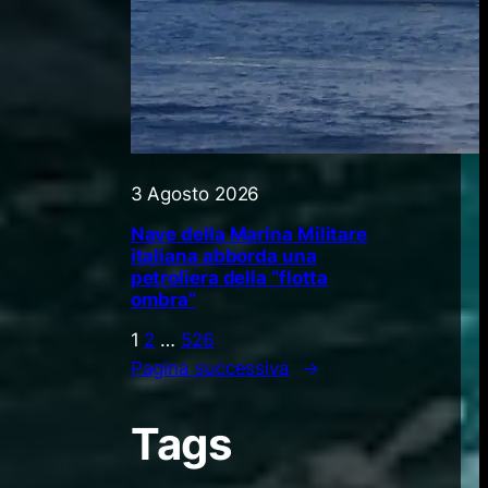
3 Agosto 2026
Nave della Marina Militare
italiana abborda una
petroliera della “flotta
ombra”
1
2
…
526
Pagina successiva
→
Tags