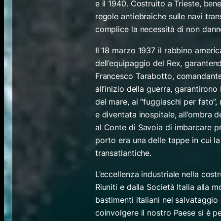
e il 1940. Costruito a Trieste, ben
regole antiebraiche sulle navi tran
complice la necessità di non dann
Il 18 marzo 1937 il rabbino amer
dell’equipaggio del Rex, garantendo
Francesco Tarabotto, comandante f
all’inizio della guerra, garantirono
del mare, ai “fuggiaschi per fato”
e diventata inospitale, all’ombra d
al
Conte di Savoia
di imbarcare pr
porto era una delle tappe in cui la
transatlantiche.
L’eccellenza industriale nella cost
Riuniti e dalla Società Italia alla m
bastimenti italiani nel salvataggio
coinvolgere il nostro Paese si è p