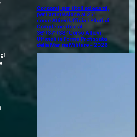
e
Concorsi, per titoli ed esami,
per l’ammissione al 25°
corso Allievi Ufficiali Piloti di
Complemento e al
36°/37°/38° Corso Allievi
Ufficiali in Ferma Prefissata
della Marina Militare – 2026
ggi
e
i