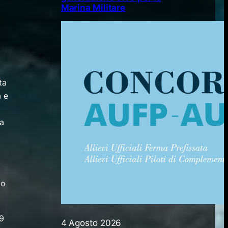
Marina Militare
ta
a e
da
to
39
4 Agosto 2026