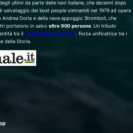
degli ultimi da parte delle navi italiane, che decenni dopo
di salvataggio dei boat people vietnamiti nel 1979 ad opera
o e Andrea Doria e della nave appoggio Stromboli, che
tri portarono in salvo
oltre 900 persone
. Un tributo
ntità tra il
nostro Paese e il mare
. Forza unificatrice tra i
e della Storia.
App