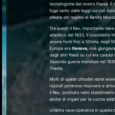
tecnologiche del nostro Paese. E 
fuga tanto dalle leggi razziali ita
alleata del regime di Benito Mussol
Tra questi il
Rex,
importante nave c
atlantico del 1933, il cosiddetto 
alcune fonti fino a 50mila, negli St
Europa era
Genova
,
ove giungevan
dagli altri Paesi su cui era caduta
Seconda guerra mondiale nel 1939 e
Trieste.
Molti di questi cittadini ebrei era
razziali poterono muoversi e arri
il
Rex,
costruito nello stabiliment
anche di organi per la cucina adatt
Un’altra nave operativa in questa t