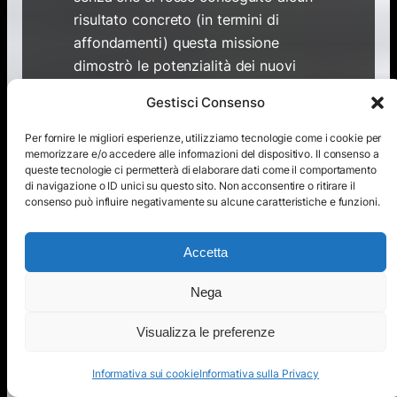
risultato concreto (in termini di
affondamenti) questa missione
dimostrò le potenzialità dei nuovi
sommergibili.
Gestisci Consenso
Incontrato un numeroso gruppo di
Per fornire le migliori esperienze, utilizziamo tecnologie come i cookie per
navi da guerra inglesi, l’
U-
memorizzare e/o accedere alle informazioni del dispositivo. Il consenso a
queste tecnologie ci permetterà di elaborare dati come il comportamento
2511
superò agevolmente lo schermo
di navigazione o ID unici su questo sito. Non acconsentire o ritirare il
protettivo delle unità di scorta,
consenso può influire negativamente su alcune caratteristiche e funzioni.
eseguì un attacco simulato contro
l’incrociatore pesante
HMS Norfolk
e
Accetta
si allontanò senza essere scoperto.
Non vennero lanciati siluri in quanto
Nega
gli ordini proibivano tassativamente
Visualizza le preferenze
di impegnarsi in azioni di attacco
durante i viaggi di trasferimento in
Informativa sui cookie
Informativa sulla Privacy
zona di operazioni.