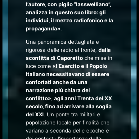
l’autore, con piglio “lasswelliano”,
analizza in questo suo libro: gli
individui, il mezzo radiofonico e la
propaganda
»
.
Una panoramica dettagliata e
rigorosa delle radio al fronte,
dalla
sconfitta di Caporetto
che mise in
luce come
«
l’Esercito e il Popolo
italiano necessitavano di essere
confortati anche da una
narrazione più chiara del
conflitto
»
,
agli anni Trenta del XX
secolo, fino ad arrivare alla soglia
del XXI
. Un ponte tra militari e
popolazione locale per finalità che
variano a seconda delle epoche e
dei contesti: l’importanza della