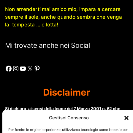
Non arrenderti mai amico mio, impara a cercare
sempre il sole, anche quando sembra che venga
la tempesta … e lotta!
Mi trovate anche nei Social
Facebook
Instagram
YouTube
X
Pinterest
Disclaimer
Si dichiara, ai sensi della legge del 7 Marzo 2001 n. 62 che
questo sito non rientra nella categoria di “Informazione
Gestisci Consenso
periodica” in quanto viene aggiornato ad intervalli non
regolari. Le immagini dei collaboratori detentori del
Per fornire le migliori esperienze, utilizziamo tecnologie come i cookie per