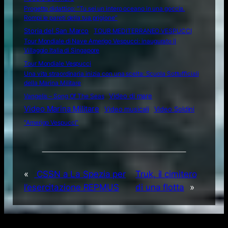
Progetto didattico: “Tu sei un intero oceano in una goccia.
Rompi le pareti della tua prigione”
Storia del San Marco
TOUR MEDITERRANEO VESPUCCI
Tour Mondiale di Nave Amerigo Vespucci: inaugurato il
Villaggio Italia di Singapore
Tour Mondiale Vespucci
Una vita straordinaria inizia con una scelta: Scuola Sottufficiali
della Marina Militare
Video di mare
Vangelis – Song Of The Seas
Video Marina Militare
Video musicali
Video Soldini
“Amerigo Vespucci”
«
CSSN a La Spezia per
Truk, il cimitero
l’esercitazione REPMUS
di una flotta
»