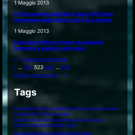
1 Maggio 2013
Il ritrovamento del Mars: dopo 400 anni
ricompare dagli abissi con il suo tesoro
1 Maggio 2013
L’ascesa militare cinese: da gigante
terrestre a potenza del mare.
←
Pagina precedente
1
…
522
523
524
…
526
Pagina successiva
→
Tags
A bordo del Dandolo il sommergibile utilizzato durante la Guerra
Fredda contro le minacce nucleari
A bordo di Nave Raimondo Montecuccoli il nuovo volto
operativo della Marina Militare (Video)
Alla scoperta del sommergibile Andrea Provana