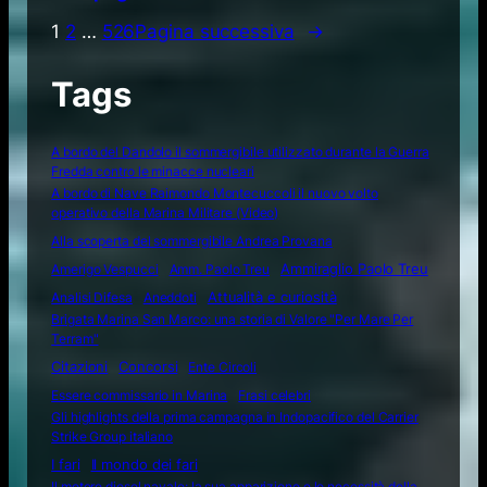
1
2
…
526
Pagina successiva
→
Tags
A bordo del Dandolo il sommergibile utilizzato durante la Guerra
Fredda contro le minacce nucleari
A bordo di Nave Raimondo Montecuccoli il nuovo volto
operativo della Marina Militare (Video)
Alla scoperta del sommergibile Andrea Provana
Amerigo Vespucci
Amm. Paolo Treu
Ammiraglio Paolo Treu
Attualità e curiosità
Analisi Difesa
Aneddoti
Brigata Marina San Marco: una storia di Valore "Per Mare Per
Terram"
Citazioni
Concorsi
Ente Circoli
Essere commissario in Marina
Frasi celebri
Gli highlights della prima campagna in Indopacifico del Carrier
Strike Group italiano
I fari
Il mondo dei fari
Il motore diesel navale: la sua apparizione e le necessità della