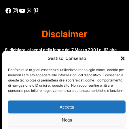
Facebook
Instagram
YouTube
X
Pinterest
Disclaimer
Si dichiara, ai sensi della legge del 7 Marzo 2001 n. 62 che
questo sito non rientra nella categoria di “Informazione
Gestisci Consenso
periodica” in quanto viene aggiornato ad intervalli non
regolari. Le immagini dei collaboratori detentori del
Per fornire le migliori esperienze, utilizziamo tecnologie come i cookie per
Copyright © sono riproducibili solo dietro specifica
memorizzare e/o accedere alle informazioni del dispositivo. Il consenso a
queste tecnologie ci permetterà di elaborare dati come il comportamento
autorizzazione. Il contenuto del sito, comprensivo di testi e
di navigazione o ID unici su questo sito. Non acconsentire o ritirare il
immagini, eccetto dove espressamente specificato, è
consenso può influire negativamente su alcune caratteristiche e funzioni.
protetto da Copyright © e non può essere riprodotto e
diffuso tramite nessun mezzo elettronico o cartaceo senza
esplicita autorizzazione scritta da parte dello staff di ”Il Mare
Accetta
nel cuore”
Nega
Copyright © All Right Reserved