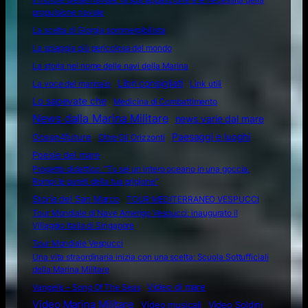
propulsione navale
La scelta di Giorgia sommergibilista
La spiaggia più pericolosa del mondo
La storia nel nome delle navi della Marina
Libri consigliati
La voce del marinaio
Link utili
Lo sapevate che
Medicina di Combattimento
News dalla Marina Militare
news varie dal mare
Ocean4future
Paesaggi e luoghi
Oltre Gli Orizzonti
Poesie del mare
Progetto didattico: “Tu sei un intero oceano in una goccia.
Rompi le pareti della tua prigione”
Storia del San Marco
TOUR MEDITERRANEO VESPUCCI
Tour Mondiale di Nave Amerigo Vespucci: inaugurato il
Villaggio Italia di Singapore
Tour Mondiale Vespucci
Una vita straordinaria inizia con una scelta: Scuola Sottufficiali
della Marina Militare
Video di mare
Vangelis – Song Of The Seas
Video Marina Militare
Video musicali
Video Soldini