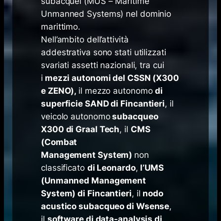
subacquei (MUS – Maritime
Unmanned Systems) nel dominio
marittimo.
Nell’ambito dell’attività
addestrativa sono stati utilizzati
svariati assetti nazionali, tra cui
i
mezzi autonomi del CSSN (X300
e ZENO),
il mezzo autonomo
di
superficie SAND di Fincantieri
, il
veicolo autonomo
subacqueo
X300 di Graal Tech
, il
CMS
(Combat
Management System)
non
classificato
di Leonardo
,
l’UMS
(Unmanned Management
System) di Fincantieri
, il
nodo
acustico subacqueo di Wsense
,
il
software di data-analysis di