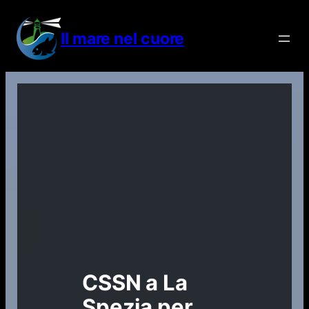
Vai
al
Il mare nel cuore
contenuto
CSSN a La
Spezia per