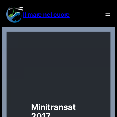
Vai
al
Il mare nel cuore
contenuto
Minitransat
2017,