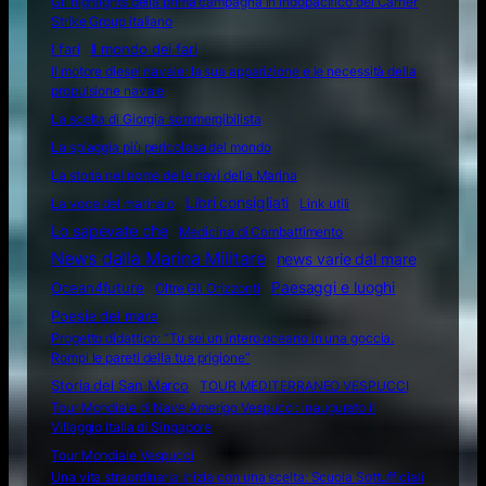
Gli highlights della prima campagna in Indopacifico del Carrier
Strike Group italiano
I fari
Il mondo dei fari
Il motore diesel navale: la sua apparizione e le necessità della
propulsione navale
La scelta di Giorgia sommergibilista
La spiaggia più pericolosa del mondo
La storia nel nome delle navi della Marina
Libri consigliati
La voce del marinaio
Link utili
Lo sapevate che
Medicina di Combattimento
News dalla Marina Militare
news varie dal mare
Ocean4future
Paesaggi e luoghi
Oltre Gli Orizzonti
Poesie del mare
Progetto didattico: “Tu sei un intero oceano in una goccia.
Rompi le pareti della tua prigione”
Storia del San Marco
TOUR MEDITERRANEO VESPUCCI
Tour Mondiale di Nave Amerigo Vespucci: inaugurato il
Villaggio Italia di Singapore
Tour Mondiale Vespucci
Una vita straordinaria inizia con una scelta: Scuola Sottufficiali