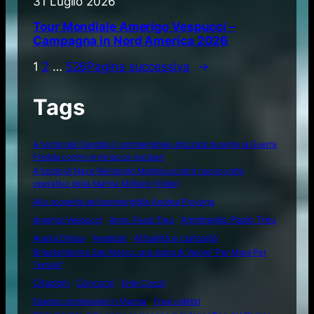
31 Luglio 2026
Tour Mondiale Amerigo Vespucci –
Campagna in Nord America 2026
1
2
…
526
Pagina successiva
→
Tags
A bordo del Dandolo il sommergibile utilizzato durante la Guerra
Fredda contro le minacce nucleari
A bordo di Nave Raimondo Montecuccoli il nuovo volto
operativo della Marina Militare (Video)
Alla scoperta del sommergibile Andrea Provana
Amerigo Vespucci
Amm. Paolo Treu
Ammiraglio Paolo Treu
Attualità e curiosità
Analisi Difesa
Aneddoti
Brigata Marina San Marco: una storia di Valore "Per Mare Per
Terram"
Citazioni
Concorsi
Ente Circoli
Essere commissario in Marina
Frasi celebri