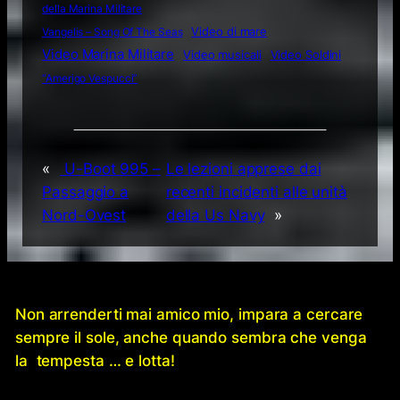
della Marina Militare
Video di mare
Vangelis – Song Of The Seas
Video Marina Militare
Video musicali
Video Soldini
“Amerigo Vespucci”
«
U-Boot 995 –
Le lezioni apprese dai
Passaggio a
recenti incidenti alle unità
Nord-Ovest
della Us Navy
»
Non arrenderti mai amico mio, impara a cercare
sempre il sole, anche quando sembra che venga
la tempesta … e lotta!