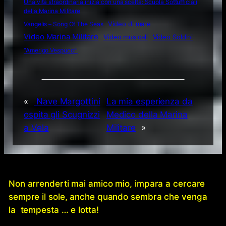
Una vita straordinaria inizia con una scelta: Scuola Sottufficiali
della Marina Militare
Video di mare
Vangelis – Song Of The Seas
Video Marina Militare
Video musicali
Video Soldini
“Amerigo Vespucci”
«
Nave Margottini
La mia esperienza da
ospita gli Scugnizzi
Medico della Marina
a Vela
Militare
»
Non arrenderti mai amico mio, impara a cercare
sempre il sole, anche quando sembra che venga
la tempesta … e lotta!