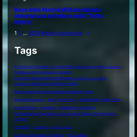
Nave della Marina Militare italiana
abborda una petroliera della “flotta
ombra”
1
2
…
526
Pagina successiva
→
Tags
A bordo del Dandolo il sommergibile utilizzato durante la Guerra
Fredda contro le minacce nucleari
A bordo di Nave Raimondo Montecuccoli il nuovo volto
operativo della Marina Militare (Video)
Alla scoperta del sommergibile Andrea Provana
Amerigo Vespucci
Amm. Paolo Treu
Ammiraglio Paolo Treu
Attualità e curiosità
Analisi Difesa
Aneddoti
Brigata Marina San Marco: una storia di Valore "Per Mare Per
Terram"
Citazioni
Concorsi
Ente Circoli
Essere commissario in Marina
Frasi celebri