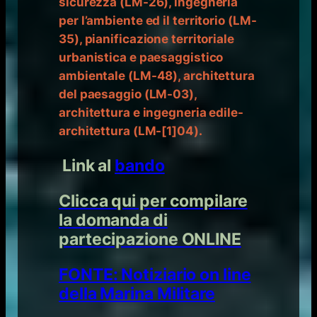
sicurezza (LM-26), ingegneria
per l’ambiente ed il territorio (LM-
35), pianificazione territoriale
urbanistica e paesaggistico
ambientale (LM-48), architettura
del paesaggio (LM-03),
architettura e ingegneria edile-
architettura (LM-[1]04).
Link al
bando
Clicca qui per compilare
la domanda di
partecipazione ONLINE
FONTE: Notiziario on line
della Marina Militare