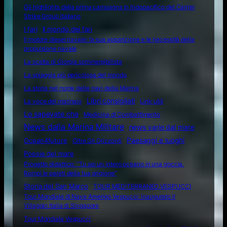
Gli highlights della prima campagna in Indopacifico del Carrier
Strike Group italiano
I fari
Il mondo dei fari
Il motore diesel navale: la sua apparizione e le necessità della
propulsione navale
La scelta di Giorgia sommergibilista
La spiaggia più pericolosa del mondo
La storia nel nome delle navi della Marina
Libri consigliati
La voce del marinaio
Link utili
Lo sapevate che
Medicina di Combattimento
News dalla Marina Militare
news varie dal mare
Ocean4future
Paesaggi e luoghi
Oltre Gli Orizzonti
Poesie del mare
Progetto didattico: “Tu sei un intero oceano in una goccia.
Rompi le pareti della tua prigione”
Storia del San Marco
TOUR MEDITERRANEO VESPUCCI
Tour Mondiale di Nave Amerigo Vespucci: inaugurato il
Villaggio Italia di Singapore
Tour Mondiale Vespucci