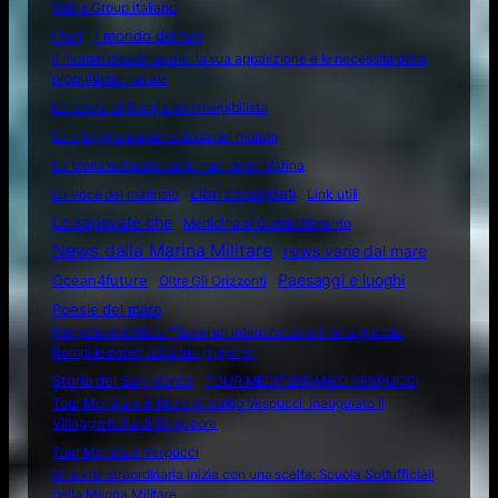
Strike Group italiano
I fari
Il mondo dei fari
Il motore diesel navale: la sua apparizione e le necessità della
propulsione navale
La scelta di Giorgia sommergibilista
La spiaggia più pericolosa del mondo
La storia nel nome delle navi della Marina
Libri consigliati
La voce del marinaio
Link utili
Lo sapevate che
Medicina di Combattimento
News dalla Marina Militare
news varie dal mare
Ocean4future
Paesaggi e luoghi
Oltre Gli Orizzonti
Poesie del mare
Progetto didattico: “Tu sei un intero oceano in una goccia.
Rompi le pareti della tua prigione”
Storia del San Marco
TOUR MEDITERRANEO VESPUCCI
Tour Mondiale di Nave Amerigo Vespucci: inaugurato il
Villaggio Italia di Singapore
Tour Mondiale Vespucci
Una vita straordinaria inizia con una scelta: Scuola Sottufficiali
della Marina Militare