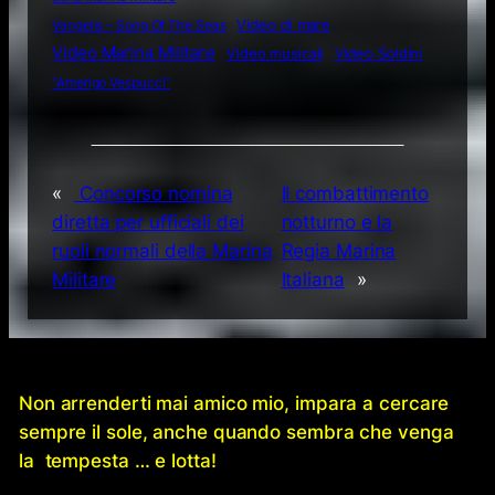
Video di mare
Vangelis – Song Of The Seas
Video Marina Militare
Video musicali
Video Soldini
“Amerigo Vespucci”
«
Concorso nomina
Il combattimento
diretta per ufficiali dei
notturno e la
ruoli normali della Marina
Regia Marina
Militare
Italiana
»
Non arrenderti mai amico mio, impara a cercare
sempre il sole, anche quando sembra che venga
la tempesta … e lotta!