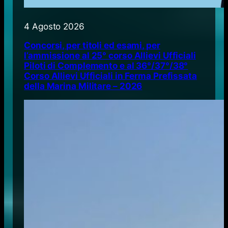
4 Agosto 2026
Concorsi, per titoli ed esami, per
l’ammissione al 25° corso Allievi Ufficiali
Piloti di Complemento e al 36°/37°/38°
Corso Allievi Ufficiali in Ferma Prefissata
della Marina Militare – 2026