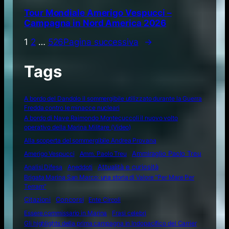
Tour Mondiale Amerigo Vespucci –
Campagna in Nord America 2026
1
2
…
526
Pagina successiva
→
Tags
A bordo del Dandolo il sommergibile utilizzato durante la Guerra
Fredda contro le minacce nucleari
A bordo di Nave Raimondo Montecuccoli il nuovo volto
operativo della Marina Militare (Video)
Alla scoperta del sommergibile Andrea Provana
Amerigo Vespucci
Amm. Paolo Treu
Ammiraglio Paolo Treu
Attualità e curiosità
Analisi Difesa
Aneddoti
Brigata Marina San Marco: una storia di Valore "Per Mare Per
Terram"
Citazioni
Concorsi
Ente Circoli
Essere commissario in Marina
Frasi celebri
Gli highlights della prima campagna in Indopacifico del Carrier