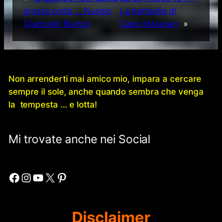
grossa onda … Nunzio
La battaglia di
Giancarlo Bianco
Capo Matapan
»
Non arrenderti mai amico mio, impara a cercare
sempre il sole, anche quando sembra che venga
la tempesta … e lotta!
Mi trovate anche nei Social
Facebook
Instagram
YouTube
X
Pinterest
Disclaimer