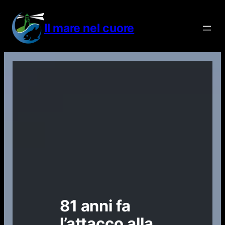
Vai
al
Il mare nel cuore
contenuto
81 anni fa
l’attacco alla