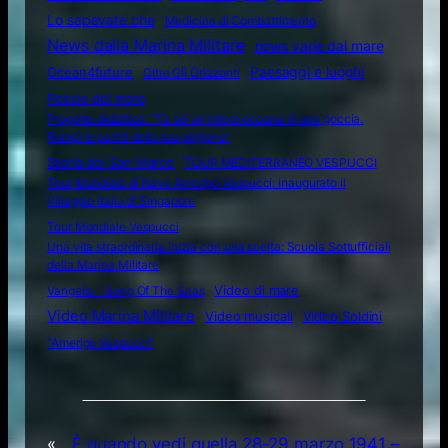
Lo sapevate che
Medicina di Combattimento
News dalla Marina Militare
news varie dal mare
Ocean4future
Paesaggi e luoghi
Oltre Gli Orizzonti
Poesie del mare
Progetto didattico: “Tu sei un intero oceano in una goccia.
Rompi le pareti della tua prigione”
Storia del San Marco
TOUR MEDITERRANEO VESPUCCI
Tour Mondiale di Nave Amerigo Vespucci: inaugurato il
Villaggio Italia di Singapore
Tour Mondiale Vespucci
Una vita straordinaria inizia con una scelta: Scuola Sottufficiali
della Marina Militare
Video di mare
Vangelis – Song Of The Seas
Video Marina Militare
Video musicali
Video Soldini
“Amerigo Vespucci”
«
È quando vedi quella
28-29 marzo 1941 –