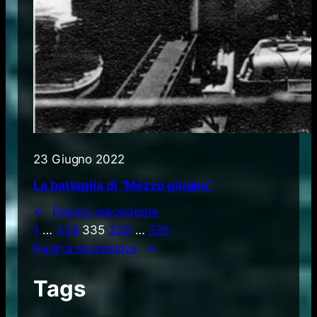
23 Giugno 2022
La battaglia di “Mezzo giugno”
←
Pagina precedente
1
…
334
335
336
…
526
Pagina successiva
→
Tags