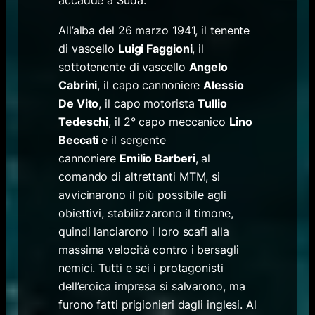
All’alba del 26 marzo 1941, il tenente
di vascello
Luigi Faggioni
, il
sottotenente di vascello
Angelo
Cabrini
, il capo cannoniere
Alessio
De Vito
, il capo motorista
Tullio
Tedeschi
, il 2° capo meccanico
Lino
Beccati
e il sergente
cannoniere
Emilio Barberi
, al
comando di altrettanti MTM, si
avvicinarono il più possibile agli
obiettivi, stabilizzarono il timone,
quindi lanciarono i loro scafi alla
massima velocità contro i bersagli
nemici. Tutti e sei i protagonisti
dell’eroica impresa si salvarono, ma
furono fatti prigionieri dagli inglesi. Al