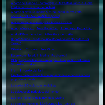
A bordo del Dandolo il sommergibile utilizzato durante la Guerra
Fredda contro le minacce nucleari
A bordo di Nave Raimondo Montecuccoli il nuovo volto
operativo della Marina Militare (Video)
Alla scoperta del sommergibile Andrea Provana
Amerigo Vespucci
Amm. Paolo Treu
Ammiraglio Paolo Treu
Attualità e curiosità
Analisi Difesa
Aneddoti
Brigata Marina San Marco: una storia di Valore "Per Mare Per
Terram"
Citazioni
Concorsi
Ente Circoli
Essere commissario in Marina
Frasi celebri
Gli highlights della prima campagna in Indopacifico del Carrier
Strike Group italiano
I fari
Il mondo dei fari
Il motore diesel navale: la sua apparizione e le necessità della
propulsione navale
La scelta di Giorgia sommergibilista
La spiaggia più pericolosa del mondo
La storia nel nome delle navi della Marina
Libri consigliati
La voce del marinaio
Link utili