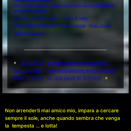
Una vita straordinaria inizia con una scelta: Scuola Sottufficiali
della Marina Militare
Video di mare
Vangelis – Song Of The Seas
Video Marina Militare
Video musicali
Video Soldini
“Amerigo Vespucci”
«
81 anni fa
Completata con successo
l’attacco alla
un’esercitazione anti-pirateria
Baia di Suda
su una nave di Grimaldi
»
Non arrenderti mai amico mio, impara a cercare
sempre il sole, anche quando sembra che venga
la tempesta … e lotta!