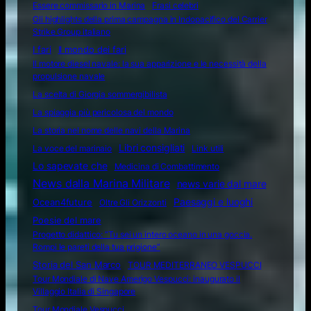
Essere commissario in Marina
Frasi celebri
Gli highlights della prima campagna in Indopacifico del Carrier
Strike Group italiano
I fari
Il mondo dei fari
Il motore diesel navale: la sua apparizione e le necessità della
propulsione navale
La scelta di Giorgia sommergibilista
La spiaggia più pericolosa del mondo
La storia nel nome delle navi della Marina
Libri consigliati
La voce del marinaio
Link utili
Lo sapevate che
Medicina di Combattimento
News dalla Marina Militare
news varie dal mare
Ocean4future
Paesaggi e luoghi
Oltre Gli Orizzonti
Poesie del mare
Progetto didattico: “Tu sei un intero oceano in una goccia.
Rompi le pareti della tua prigione”
Storia del San Marco
TOUR MEDITERRANEO VESPUCCI
Tour Mondiale di Nave Amerigo Vespucci: inaugurato il
Villaggio Italia di Singapore
Tour Mondiale Vespucci