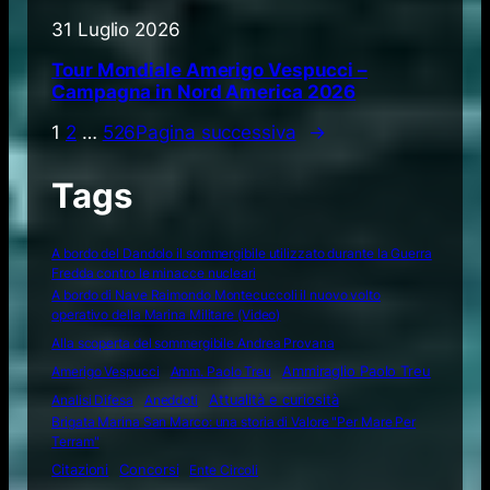
31 Luglio 2026
Tour Mondiale Amerigo Vespucci –
Campagna in Nord America 2026
1
2
…
526
Pagina successiva
→
Tags
A bordo del Dandolo il sommergibile utilizzato durante la Guerra
Fredda contro le minacce nucleari
A bordo di Nave Raimondo Montecuccoli il nuovo volto
operativo della Marina Militare (Video)
Alla scoperta del sommergibile Andrea Provana
Amerigo Vespucci
Amm. Paolo Treu
Ammiraglio Paolo Treu
Attualità e curiosità
Analisi Difesa
Aneddoti
Brigata Marina San Marco: una storia di Valore "Per Mare Per
Terram"
Citazioni
Concorsi
Ente Circoli