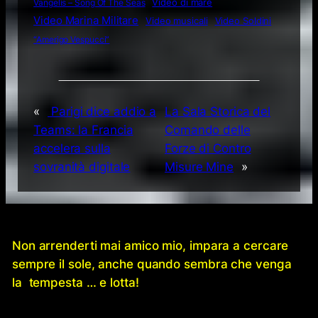
Video di mare
Vangelis – Song Of The Seas
Video Marina Militare
Video musicali
Video Soldini
“Amerigo Vespucci”
«
Parigi dice addio a
La Sala Storica del
Teams: la Francia
Comando delle
accelera sulla
Forze di Contro
sovranità digitale
Misure Mine
»
Non arrenderti mai amico mio, impara a cercare
sempre il sole, anche quando sembra che venga
la tempesta … e lotta!