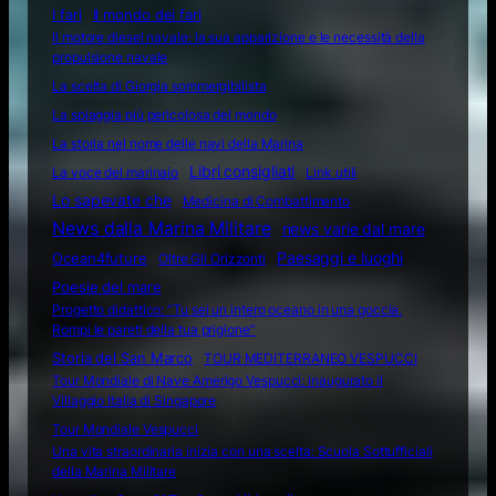
I fari
Il mondo dei fari
Il motore diesel navale: la sua apparizione e le necessità della
propulsione navale
La scelta di Giorgia sommergibilista
La spiaggia più pericolosa del mondo
La storia nel nome delle navi della Marina
Libri consigliati
La voce del marinaio
Link utili
Lo sapevate che
Medicina di Combattimento
News dalla Marina Militare
news varie dal mare
Ocean4future
Paesaggi e luoghi
Oltre Gli Orizzonti
Poesie del mare
Progetto didattico: “Tu sei un intero oceano in una goccia.
Rompi le pareti della tua prigione”
Storia del San Marco
TOUR MEDITERRANEO VESPUCCI
Tour Mondiale di Nave Amerigo Vespucci: inaugurato il
Villaggio Italia di Singapore
Tour Mondiale Vespucci
Una vita straordinaria inizia con una scelta: Scuola Sottufficiali
della Marina Militare