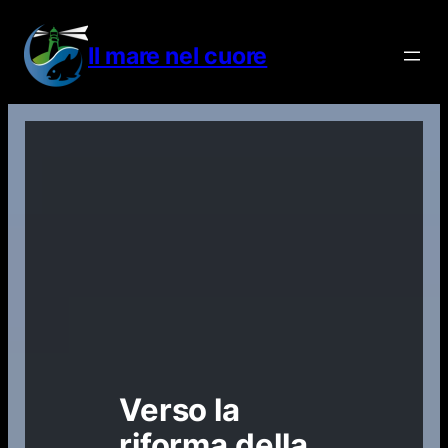
Vai
al
Il mare nel cuore
contenuto
Verso la
riforma della