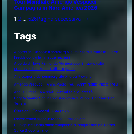
Tour Mondiale Amerigo Vespucci –
Campagna in Nord America 2026
1
2
…
526
Pagina successiva
→
Tags
A bordo del Dandolo il sommergibile utilizzato durante la Guerra
Fredda contro le minacce nucleari
A bordo di Nave Raimondo Montecuccoli il nuovo volto
operativo della Marina Militare (Video)
Alla scoperta del sommergibile Andrea Provana
Amerigo Vespucci
Amm. Paolo Treu
Ammiraglio Paolo Treu
Attualità e curiosità
Analisi Difesa
Aneddoti
Brigata Marina San Marco: una storia di Valore "Per Mare Per
Terram"
Citazioni
Concorsi
Ente Circoli
Essere commissario in Marina
Frasi celebri
Gli highlights della prima campagna in Indopacifico del Carrier
Strike Group italiano