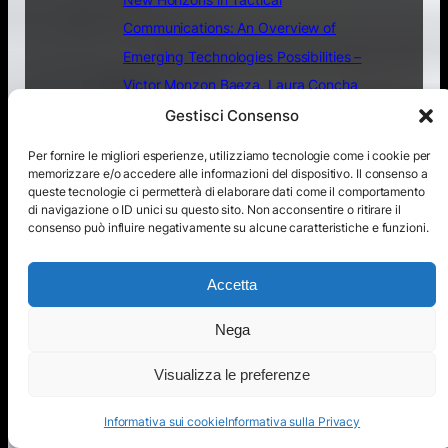
Communications: An Overview of
Emerging Technologies Possibilities –
Victor Monzon Baeza, Laura Concha
Salor
Gestisci Consenso
Per fornire le migliori esperienze, utilizziamo tecnologie come i cookie per
* Genesio Di Sabatino è un professionista
memorizzare e/o accedere alle informazioni del dispositivo. Il consenso a
con oltre 20 anni di esperienza nel
queste tecnologie ci permetterà di elaborare dati come il comportamento
di navigazione o ID unici su questo sito. Non acconsentire o ritirare il
settore ICT, specializzato in sicurezza
consenso può influire negativamente su alcune caratteristiche e funzioni.
informatica, infrastrutture cloud e
networking. Ha partecipato alla creazione
Accetta
delle infrastrutture di rete per il G8 2009
e collaborato per diversi anni con la
Nega
Protezione Civile Nazionale. Si è
Visualizza le preferenze
occupato di creare e gestire le
infrastrutture per leader nei servizi
Informativa sui cookie
Informativa sulla Privacy
fiduciari digitali nazionali come PEC,