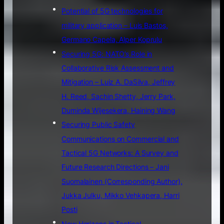
Potential of 5G technologies for
military application – Luis Bastos,
Germano Capela, Alper Koprulu
Securing 5G: NATO’s Role in
Collaborative Risk Assessment and
Mitigation – Luiz A. DaSilva, Jeffrey
H. Reed, Sachin Shetty, Jerry Park,
Duminda Wijesekera, Haining Wang
Securing Public Safety
Communications on Commercial and
Tactical 5G Networks: A Survey and
Future Research Directions – Jani
Suomalainen (Corresponding Author),
Jukka Julku, Mikko Vehkapera, Harri
Posti
New Horizons in Tactical