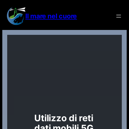
Vai
al
Il mare nel cuore
contenuto
Utilizzo di reti
dati mobili 5G