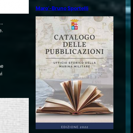
Maro’-Bruno Sportelli
 …
e.
he
vi