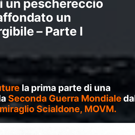
di un peschereccio
affondato un
ibile – Parte I
ture
la prima parte di una
la
Seconda Guerra Mondiale
da
iraglio Scialdone, MOVM.