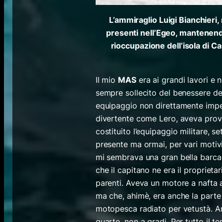
L’ammiraglio Luigi Bianchieri
presenti nell’Egeo, mantenendo
rioccupazione dell’isola di Ca
Il mio
MAS
era ai grandi lavori e 
sempre sollecito del benessere dei
equipaggio non direttamente impeg
divertente come Lero, aveva provv
costituito l’equipaggio militare, s
presente ma ormai, per vari motivi
mi sembrava una gran bella barca 
che il capitano ne era il proprieta
parenti. Aveva un motore a nafta a 
ma che, ahimè, era anche la parte
motopesca radiato per vetustà. An
quarte, non a gradi. Per tutto il 