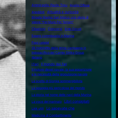
Ammiraglio Paolo Treu
Analisi Difesa
Attualità e curiosità
Aneddoti
Brigata Marina San Marco: una storia di
Valore "Per Mare Per Terram"
Citazioni
Concorsi
Ente Circoli
Essere commissario in Marina
Frasi celebri
Gli highlights della prima campagna in
Indopacifico del Carrier Strike Group
italiano
I fari
Il mondo dei fari
Il motore diesel navale: la sua apparizione
e le necessità della propulsione navale
La scelta di Giorgia sommergibilista
La spiaggia più pericolosa del mondo
La storia nel nome delle navi della Marina
Libri consigliati
La voce del marinaio
Lo sapevate che
Link utili
Medicina di Combattimento