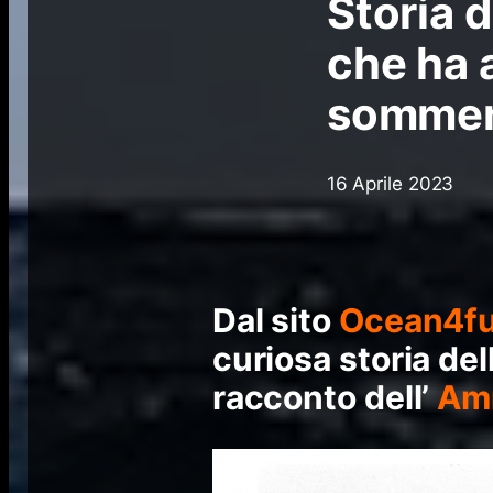
Storia 
che ha 
sommerg
16 Aprile 2023
Dal sito
Ocean4fu
curiosa storia del
racconto dell’
Amm