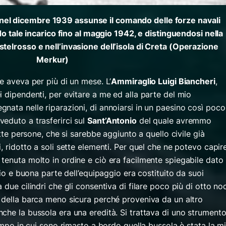
, nel dicembre 1939 assunse il comando delle forze navali
 tale incarico fino al maggio 1942, e distinguendosi nella
stelrosso e nell’invasione dell’isola di Creta (Operazione
Merkur)
ne aveva per più di un mese. L’
Ammiraglio Luigi Biancheri
,
 dipendenti, per evitare a me ed alla parte del mio
nata nelle riparazioni, di annoiarsi in un paesino così poco
eduto a trasferirci sul
Sant’Antonio
del quale avremmo
ette persone, che si sarebbe aggiunto a quello civile già
, ridotto a soli sette elementi. Per quel che ne potevo capir
tenuta molto in ordine e ciò era facilmente spiegabile dato
rio e buona parte dell’equipaggio era costituito da suoi
due cilindri che gli consentiva di filare poco più di otto no
 della barca meno sicura perché proveniva da un altro
che la bussola era una eredità. Si trattava di uno strumento
tempo in cui sono rimasto a bordo quella bussola è stata la m