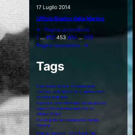
17 Luglio 2014
Ufficio Storico della Marina
←
Pagina precedente
1
…
452
453
454
…
526
Pagina successiva
→
Tags
A bordo del Dandolo il sommergibile
utilizzato durante la Guerra Fredda contro
le minacce nucleari
A bordo di Nave Raimondo Montecuccoli il
nuovo volto operativo della Marina
Militare (Video)
Alla scoperta del sommergibile Andrea
Provana
Amerigo Vespucci
Amm. Paolo Treu