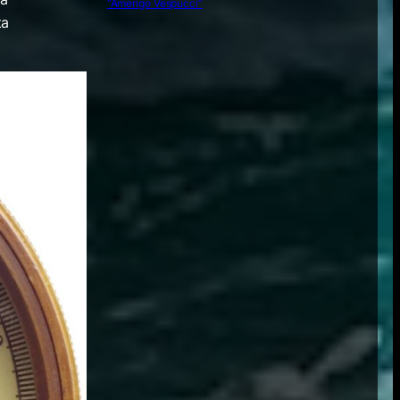
“Amerigo Vespucci”
ta