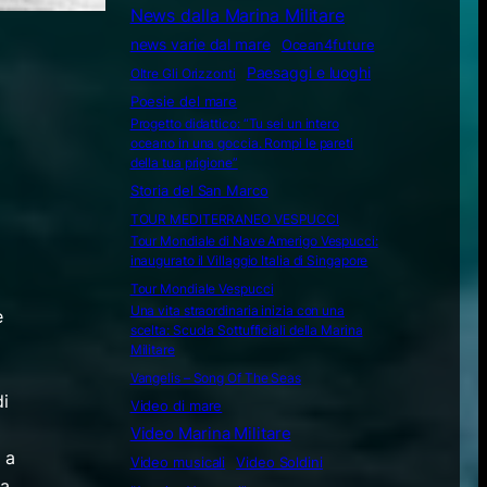
News dalla Marina Militare
news varie dal mare
Ocean4future
Paesaggi e luoghi
Oltre Gli Orizzonti
Poesie del mare
Progetto didattico: “Tu sei un intero
oceano in una goccia. Rompi le pareti
della tua prigione”
Storia del San Marco
TOUR MEDITERRANEO VESPUCCI
Tour Mondiale di Nave Amerigo Vespucci:
inaugurato il Villaggio Italia di Singapore
Tour Mondiale Vespucci
Una vita straordinaria inizia con una
e
scelta: Scuola Sottufficiali della Marina
Militare
Vangelis – Song Of The Seas
di
Video di mare
Video Marina Militare
 a
Video musicali
Video Soldini
ia