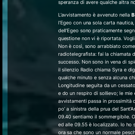
speranza di avere qualche altra no
L’avvistamento è avvenuto nella
B
l’Egeo con una sola carta nautica, 
dell’Egeo sono praticamente segna
questione non vi è riportata. Vog
Non è così, sono arrabbiato come u
radiotelegrafista: fai la chiamata
successo. Non sono in vena di spie
il silenzio Radio chiama Syra e di
qualche minuto e senza alcuna ch
Longitudine seguita da un cessato 
e do un respiro di sollievo; le mi
avvistamenti passa in prossimità de
po’ a sinistra della prua del Sant’
09.40 sentiamo il sommergibile. Or
ed alle 09.55 è localizzato. Io ho 
ora sa che sono un normale pesche