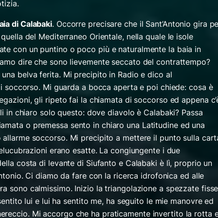
tizia.
aia di Calabaki
. Occorre precisare che il Sant’Antonio gira pe
quella del Mediterraneo Orientale, nella quale le isole
te con un puntino o poco più e naturalmente la baia in
liamo dire che sono lievemente seccato del contrattempo?
na belva ferita. Mi precipito in Radio e dico al
 di soccorso. Mi guarda a bocca aperta e poi chiede: cosa è
gazioni, gli ripeto fai la chiamata di soccorso ed appena c’
gli in chiaro solo questo: dove diavolo è Calabaki? Passa
iamata o premessa sento in chiaro una Latitudine ed una
allarme soccorso. Mi precipito a mettere il punto sulla cart
e elucubrazioni erano esatte. La congiungente i due
lla costa di levante di Siufanto e Calabaki è lì, proprio un
Antonio. Ci diamo da fare con la ricerca idrofonica ed alle
a sono calmissimo. Inizio la triangolazione a spezzate fiss
sentito lui e lui ha sentito me, ha seguito le mie manovre ed
reccio. Mi accorgo che ha praticamente invertito la rotta 