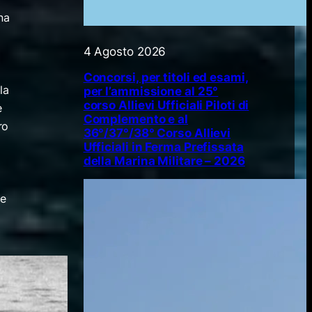
na
4 Agosto 2026
Concorsi, per titoli ed esami,
la
per l’ammissione al 25°
corso Allievi Ufficiali Piloti di
e
Complemento e al
ro
36°/37°/38° Corso Allievi
Ufficiali in Ferma Prefissata
della Marina Militare – 2026
le