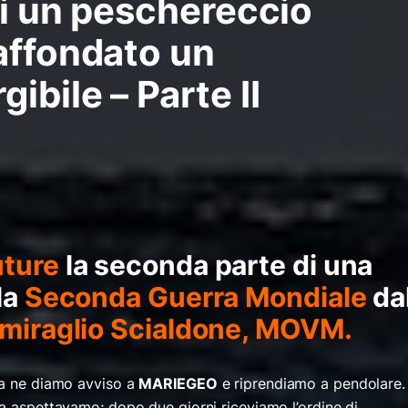
di un peschereccio
affondato un
ibile – Parte II
ture
la seconda parte di una
la
Seconda Guerra Mondiale
da
iraglio Scialdone, MOVM.
ca ne diamo avviso a
MARIEGEO
e riprendiamo a pendolare.
la aspettavamo; dopo due giorni riceviamo l’ordine di