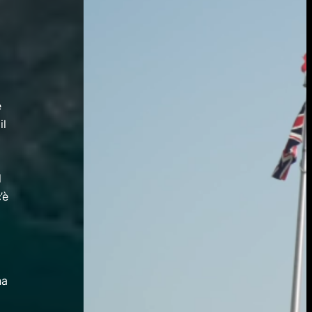
e
il
l
’è
na