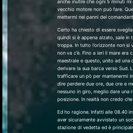
anche inutile che ogni 5 minuti mi 
vecchio motore non può fare. Quel
mettermi nei panni del comandant
Certo ha chiesto di essere svegli
quindi si è appena alzato, sale in 
troppa. In tutto l’orizzonte non s
non va c’è. Fino a ieri il mare era 
maestrale e questo, unito ad una c
derivare la sua barca verso Sud. 
trafficare un pò per mantenermi i
dire perdere due ore, due ore e m
nessuno in giro, meglio dare una r
posizione. In realtà non credo che
Ed ho ragione. Infatti alle 08.40 
aver sicuramente avvistato un somm
stazione di vedetta ed è principal