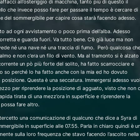
affacci all’osteriggio di macchina, tanto più di questo il
lo che invece posso fare per passare il tempo è cercare di
e del sommergibile per capire cosa starà facendo adesso.
ato ad ogni avvistamento o poco prima dell’alba. Adesso
torretta e guarda fuori. Va tutto bene. C’è già luce ma non
i vede né una nave né una traccia di fumo. Però qualcosa ch
calmo e non c’era un filo di vento. Ma al tramonto si è alzato 
orrente un pò più forte del solito, ha fatto scarrocciare e
Lo so perché lo ha fatto anche con la mia ed ho dovuto
n posizione. Questa è una seccatura. Immergersi adesso vuo
ezzo per riprendere la posizione di agguato, visto che non c
apida tirata di una mezz’ora in superficie e riprendere la
 possa fare altro.
intercetto una comunicazione di qualcuno che dice a Syra di
ergibile in superficie alle 07.55. Parla in chiaro quindi è u
mente sulla loro frequenza che stavo facendo l’ascolto nella