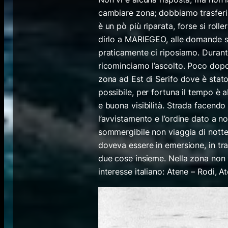
cambiare zona; dobbiamo trasferi
è un pò più riparata, forse si roll
dirlo a MARIEGEO, alle domande st
praticamente ci riposiamo. Duran
ricominciamo l’ascolto. Poco dopo
zona ad Est di Serifo dove è stat
possibile, per fortuna il tempo è
e buona visibilità. Strada facen
l’avvistamento e l’ordine dato a n
sommergibile non viaggia di notte
doveva essere in emersione, in tra
due cose insieme. Nella zona non v
interesse italiano: Atene – Rodi, 