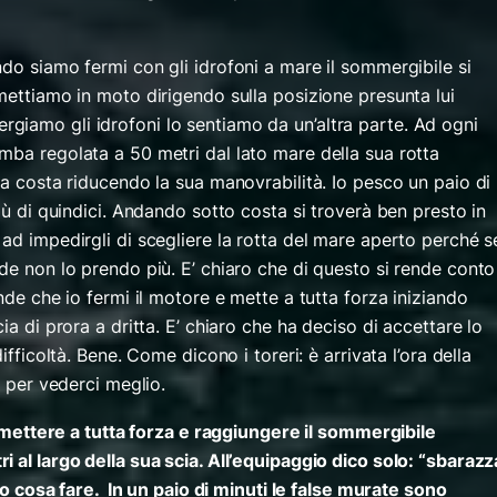
do siamo fermi con gli idrofoni a mare il sommergibile si
mettiamo in moto dirigendo sulla posizione presunta lui
iamo gli idrofoni lo sentiamo da un’altra parte. Ad ogni
mba regolata a 50 metri dal lato mare della sua rotta
la costa riducendo la sua manovrabilità. Io pesco un paio di
più di quindici. Andando sotto costa si troverà ben presto in
ad impedirgli di scegliere la rotta del mare aperto perché s
de non lo prendo più. E’ chiaro che di questo si rende conto
nde che io fermi il motore e mette a tutta forza iniziando
ia di prora a dritta. E’ chiaro che ha deciso di accettare lo
ifficoltà. Bene. Come dicono i toreri: è arrivata l’ora della
a per vederci meglio.
di mettere a tutta forza e raggiungere il sommergibile
 al largo della sua scia. All’equipaggio dico solo: “sbarazz
nno cosa fare. In un paio di minuti le false murate sono