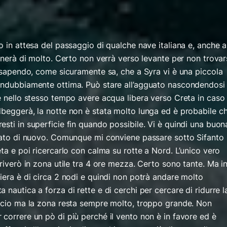
o in attesa del passaggio di qualche nave italiana e, anche a
tanerà di molto. Certo non verrà verso levante per non trovar
e sapendo, come sicuramente sa, che a Syra vi è una piccola
indubbiamente ottima. Può stare all’agguato nascondendosi
e nello stesso tempo avere acqua libera verso Creta in caso 
lbeggerà, la notte non è stata molto lunga ed è probabile c
sti in superficie fin quando possibile. Vi è quindi una buon
stato di nuovo. Comunque mi conviene passare sotto Sifanto 
eta e poi ricercarlo con calma su rotte a Nord. L’unico vero
rriverò in zona utile tra 4 ore mezza. Certo sono tante. Ma i
iera è di circa 2 nodi e quindi non potrà andare molto
 nautica a forza di rette e di cerchi per cercare di ridurre l
accio ma la zona resta sempre molto, troppo grande. Non
correre un pò di più perché il vento non è in favore ed è