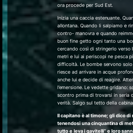
ora procede per Sud Est.
Inizia una caccia estenuante. Quan
allontana. Quando li salpiamo e ri
contro- manovra e quando reimmerg
buon fine getto ogni tanto una bo
cercando così di stringerlo verso 
metri e lui ai periscopi ne pesca 
difficoltà. Le bombe servono solo 
riesce ad arrivare in acque profon
anche lui e decide di reagire. Atte
l’emersione. Le vedette gridano: sc
scontro prima di trovarsi in seria d
verità. Salgo sul tetto della cabin
Il capitano è al timone; gli dico 
tenendosi una cinquantina di metri
tutto e leva i gavitelli” e loro sa