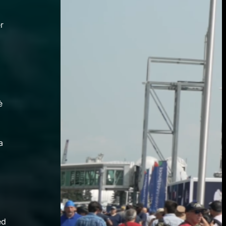
r
è
a
e
ed