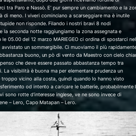
rci tra Paro e Nassò. E’ pur sempre un cambiamento e la zo
erà di meno. I viveri cominciano a scarseggiare ma è inutile
upide non risponde. Filando i nostri bravi 8 nodi
te la seconda notte raggiungiamo la zona assegnata e
 le 05.00 del 12 marzo MARIEGEO ci ordina di spostarci nel
o avvistato un sommergibile. Ci muoviamo il più rapidament
 abbastanza buono, un pò di vento da Maestro con cielo chia
do penso che deve essere passato abbastanza tempo tra
oi. La visibilità è buona ma per elementare prudenza un
 troppo vicino alla costa, quindi quando lo hanno visto
sferimento od intento a caricare le batterie, probabilmente 
i sono rotte d’interesse inglese, ve ne sono invece di
Atene – Lero, Capo Matapan – Lero.