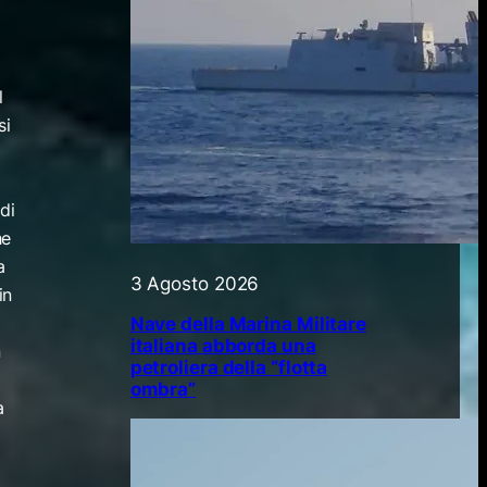
l
si
di
he
a
3 Agosto 2026
in
Nave della Marina Militare
italiana abborda una
n
petroliera della “flotta
ombra”
a