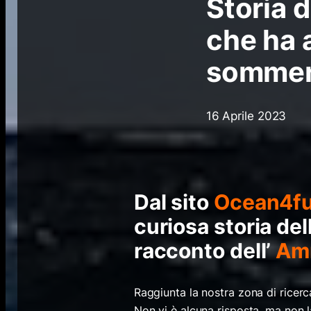
Storia 
che ha 
sommerg
16 Aprile 2023
Dal sito
Ocean4fu
curiosa storia del
racconto dell’
Amm
Raggiunta la nostra zona di ricer
Non vi è alcuna risposta, ma non 