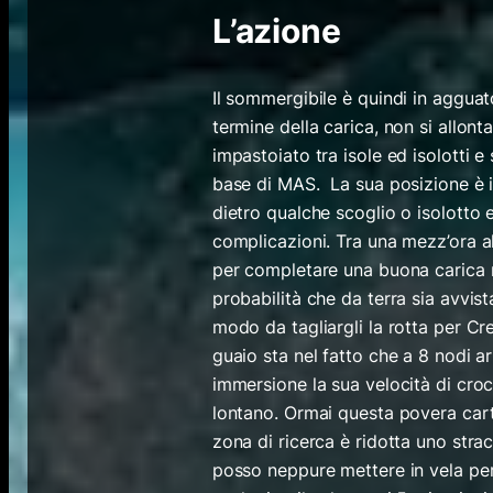
L’azione
Il sommergibile è quindi in agguat
termine della carica, non si allon
impastoiato tra isole ed isolotti 
base di MAS. La sua posizione è 
dietro qualche scoglio o isolotto 
complicazioni. Tra una mezz’ora a
per completare una buona carica re
probabilità che da terra sia avvi
modo da tagliargli la rotta per Cr
guaio sta nel fatto che a 8 nodi a
immersione la sua velocità di croc
lontano. Ormai questa povera carta
zona di ricerca è ridotta uno str
posso neppure mettere in vela per 