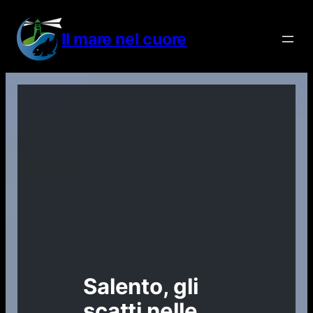
Vai
al
Il mare nel cuore
contenuto
Salento, gli
scatti nelle