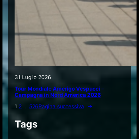
31 Luglio 2026
Tour Mondiale Amerigo Vespucci –
Campagna in Nord America 2026
1
2
…
526
Pagina successiva
→
Tags