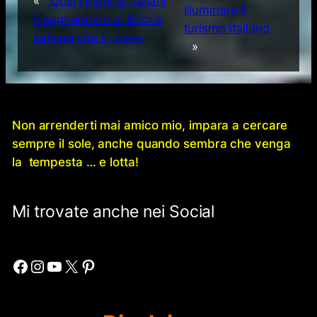
«
Così i marinai italiani
illuminare il
insegneranno ai libici a
turismo italiano
salvare vite in mare
»
Non arrenderti mai amico mio, impara a cercare
sempre il sole, anche quando sembra che venga
la tempesta … e lotta!
Mi trovate anche nei Social
Facebook
Instagram
YouTube
X
Pinterest