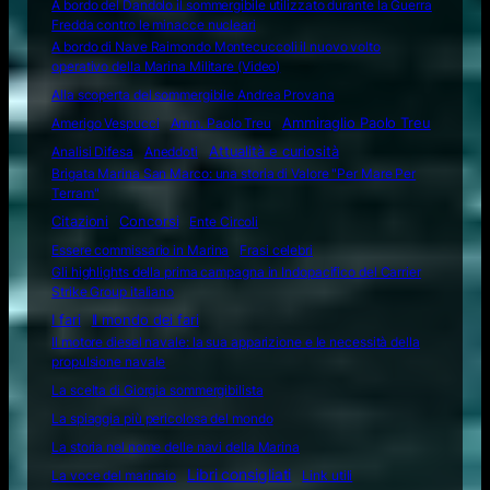
A bordo del Dandolo il sommergibile utilizzato durante la Guerra
Fredda contro le minacce nucleari
A bordo di Nave Raimondo Montecuccoli il nuovo volto
operativo della Marina Militare (Video)
Alla scoperta del sommergibile Andrea Provana
Amerigo Vespucci
Amm. Paolo Treu
Ammiraglio Paolo Treu
Attualità e curiosità
Analisi Difesa
Aneddoti
Brigata Marina San Marco: una storia di Valore "Per Mare Per
Terram"
Citazioni
Concorsi
Ente Circoli
Essere commissario in Marina
Frasi celebri
Gli highlights della prima campagna in Indopacifico del Carrier
Strike Group italiano
I fari
Il mondo dei fari
Il motore diesel navale: la sua apparizione e le necessità della
propulsione navale
La scelta di Giorgia sommergibilista
La spiaggia più pericolosa del mondo
La storia nel nome delle navi della Marina
Libri consigliati
La voce del marinaio
Link utili