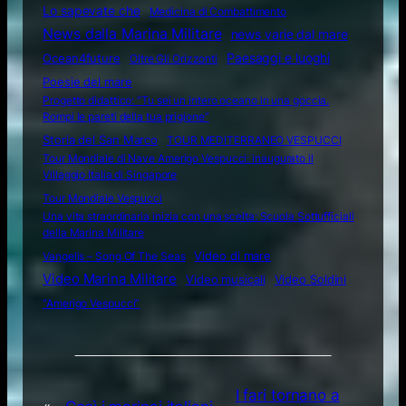
Lo sapevate che
Medicina di Combattimento
News dalla Marina Militare
news varie dal mare
Ocean4future
Paesaggi e luoghi
Oltre Gli Orizzonti
Poesie del mare
Progetto didattico: “Tu sei un intero oceano in una goccia.
Rompi le pareti della tua prigione”
Storia del San Marco
TOUR MEDITERRANEO VESPUCCI
Tour Mondiale di Nave Amerigo Vespucci: inaugurato il
Villaggio Italia di Singapore
Tour Mondiale Vespucci
Una vita straordinaria inizia con una scelta: Scuola Sottufficiali
della Marina Militare
Video di mare
Vangelis – Song Of The Seas
Video Marina Militare
Video musicali
Video Soldini
“Amerigo Vespucci”
I fari tornano a