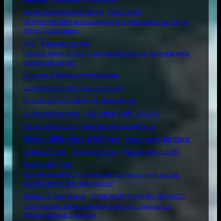
Essere commissario in Marina
Frasi celebri
Gli highlights della prima campagna in Indopacifico del Carrier
Strike Group italiano
I fari
Il mondo dei fari
Il motore diesel navale: la sua apparizione e le necessità della
propulsione navale
La scelta di Giorgia sommergibilista
La spiaggia più pericolosa del mondo
La storia nel nome delle navi della Marina
Libri consigliati
La voce del marinaio
Link utili
Lo sapevate che
Medicina di Combattimento
News dalla Marina Militare
news varie dal mare
Ocean4future
Paesaggi e luoghi
Oltre Gli Orizzonti
Poesie del mare
Progetto didattico: “Tu sei un intero oceano in una goccia.
Rompi le pareti della tua prigione”
Storia del San Marco
TOUR MEDITERRANEO VESPUCCI
Tour Mondiale di Nave Amerigo Vespucci: inaugurato il
Villaggio Italia di Singapore