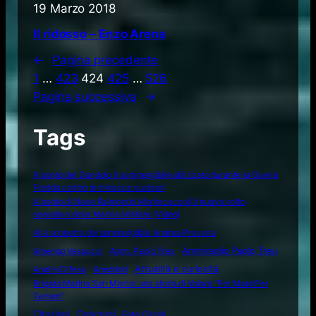
19 Marzo 2018
Il ridosso – Enzo Arena
←
Pagina precedente
1
…
423
424
425
…
526
Pagina successiva
→
Tags
A bordo del Dandolo il sommergibile utilizzato durante la Guerra
Fredda contro le minacce nucleari
A bordo di Nave Raimondo Montecuccoli il nuovo volto
operativo della Marina Militare (Video)
Alla scoperta del sommergibile Andrea Provana
Amerigo Vespucci
Amm. Paolo Treu
Ammiraglio Paolo Treu
Attualità e curiosità
Analisi Difesa
Aneddoti
Brigata Marina San Marco: una storia di Valore "Per Mare Per
Terram"
Citazioni
Concorsi
Ente Circoli