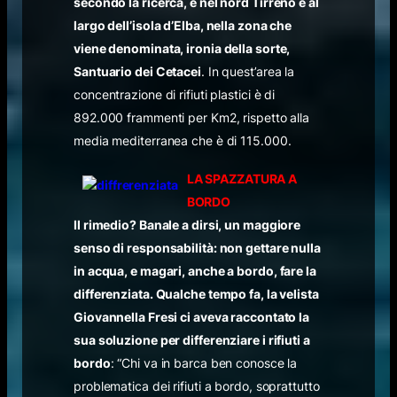
secondo la ricerca, è nel nord Tirreno e al
largo dell’isola d’Elba, nella zona che
viene denominata, ironia della sorte,
Santuario dei Cetacei
. In quest’area la
concentrazione di rifiuti plastici è di
892.000 frammenti per Km2, rispetto alla
media mediterranea che è di 115.000.
LA SPAZZATURA A
BORDO
Il rimedio? Banale a dirsi, un maggiore
senso di responsabilità: non gettare nulla
in acqua, e magari, anche a bordo, fare la
differenziata. Qualche tempo fa, la velista
Giovannella Fresi ci aveva raccontato la
sua soluzione per differenziare i rifiuti a
bordo
: “Chi va in barca ben conosce la
problematica dei rifiuti a bordo, soprattutto