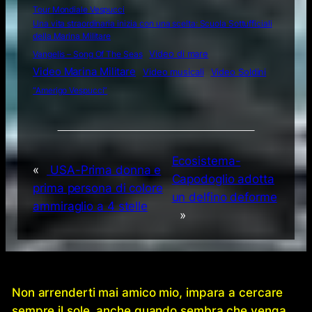
Tour Mondiale Vespucci
Una vita straordinaria inizia con una scelta: Scuola Sottufficiali
della Marina Militare
Video di mare
Vangelis – Song Of The Seas
Video Marina Militare
Video musicali
Video Soldini
“Amerigo Vespucci”
Ecosistema-
«
USA-Prima donna e
Capodoglio adotta
prima persona di colore
un delfino deforme
ammiraglio a 4 stelle
»
Non arrenderti mai amico mio, impara a cercare
sempre il sole, anche quando sembra che venga