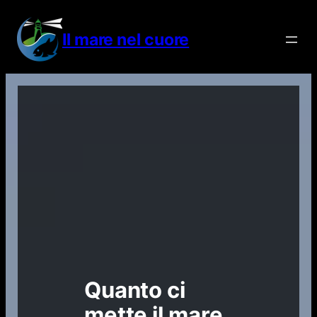
Vai
al
Il mare nel cuore
contenuto
Quanto ci
mette il mare