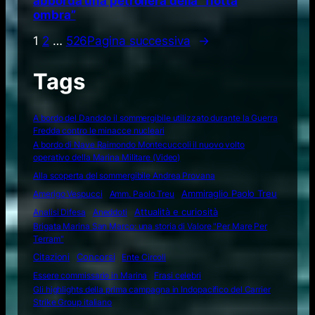
abborda una petroliera della “flotta
ombra”
1
2
…
526
Pagina successiva
→
Tags
A bordo del Dandolo il sommergibile utilizzato durante la Guerra
Fredda contro le minacce nucleari
A bordo di Nave Raimondo Montecuccoli il nuovo volto
operativo della Marina Militare (Video)
Alla scoperta del sommergibile Andrea Provana
Amerigo Vespucci
Amm. Paolo Treu
Ammiraglio Paolo Treu
Attualità e curiosità
Analisi Difesa
Aneddoti
Brigata Marina San Marco: una storia di Valore "Per Mare Per
Terram"
Citazioni
Concorsi
Ente Circoli
Essere commissario in Marina
Frasi celebri
Gli highlights della prima campagna in Indopacifico del Carrier
Strike Group italiano