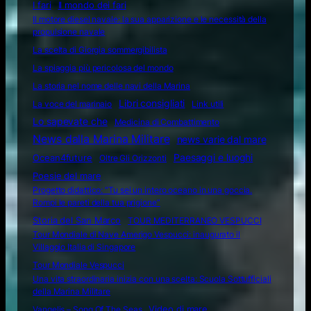
I fari
Il mondo dei fari
Il motore diesel navale: la sua apparizione e le necessità della
propulsione navale
La scelta di Giorgia sommergibilista
La spiaggia più pericolosa del mondo
La storia nel nome delle navi della Marina
Libri consigliati
La voce del marinaio
Link utili
Lo sapevate che
Medicina di Combattimento
News dalla Marina Militare
news varie dal mare
Ocean4future
Paesaggi e luoghi
Oltre Gli Orizzonti
Poesie del mare
Progetto didattico: “Tu sei un intero oceano in una goccia.
Rompi le pareti della tua prigione”
Storia del San Marco
TOUR MEDITERRANEO VESPUCCI
Tour Mondiale di Nave Amerigo Vespucci: inaugurato il
Villaggio Italia di Singapore
Tour Mondiale Vespucci
Una vita straordinaria inizia con una scelta: Scuola Sottufficiali
della Marina Militare
Video di mare
Vangelis – Song Of The Seas