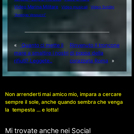
Video Marina Militare
Video musicali
Video Soldini
“Amerigo Vespucci”
«
Quanto ci mette il
Rinvenuto il troncone
mare a smaltire i nostri
di poppa della
rifiuti? Leggete..
corazzata Roma
»
Non arrenderti mai amico mio, impara a cercare
sempre il sole, anche quando sembra che venga
la tempesta … e lotta!
Mi trovate anche nei Social