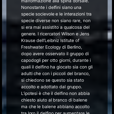
malformazione alla spina dorsale.
Nonostante i delfini siano una
specie socievole e le interazioni tra
specie diverse non siano rare, non
si era mai assistito a qualcosa del
genere. I ricercatori Wilson e Jens
Krause dell’Leibniz Istitute of
Freshwater Ecology di Berlino,
dopo avere osservato il gruppo di
capodogli per otto giorni, durante i
quali il delfino ha giocato sia con gli
adulti che con i piccoli del branco,
si chiedono se questo sia stato
accolto e adottato dal gruppo.
L’ipotesi è che il delfino non abbia
chiesto aiuto al branco di balene
ma che le balene abbiano accolto
tra loro il delfino per aumentare le