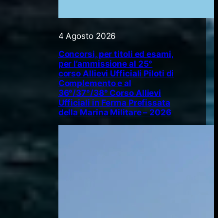
4 Agosto 2026
Concorsi, per titoli ed esami,
per l’ammissione al 25°
corso Allievi Ufficiali Piloti di
Complemento e al
36°/37°/38° Corso Allievi
Ufficiali in Ferma Prefissata
della Marina Militare – 2026