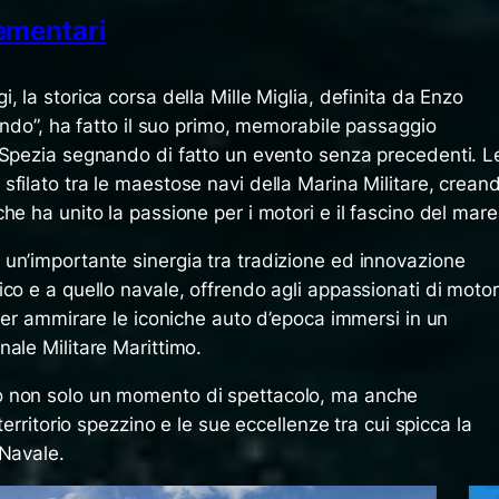
lementari
, la storica corsa della Mille Miglia, definita da Enzo
mondo”, ha fatto il suo primo, memorabile passaggio
 Spezia segnando di fatto un evento senza precedenti. L
filato tra le maestose navi della Marina Militare, crean
he ha unito la passione per i motori e il fascino del mare
un’importante sinergia tra tradizione ed innovazione
co e a quello navale, offrendo agli appassionati di motor
 per ammirare le iconiche auto d’epoca immersi in un
ale Militare Marittimo.
o non solo un momento di spettacolo, ma anche
territorio spezzino e le sue eccellenze tra cui spicca la
 Navale.