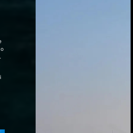
e
do
.
i