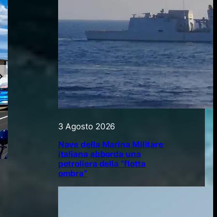
3 Agosto 2026
Nave della Marina Militare
italiana abborda una
petroliera della “flotta
ombra”