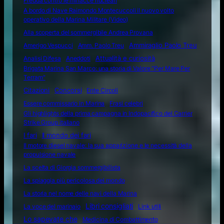
Fredda contro le minacce nucleari
A bordo di Nave Raimondo Montecuccoli il nuovo volto
operativo della Marina Militare (Video)
Alla scoperta del sommergibile Andrea Provana
Amerigo Vespucci
Amm. Paolo Treu
Ammiraglio Paolo Treu
Attualità e curiosità
Analisi Difesa
Aneddoti
Brigata Marina San Marco: una storia di Valore "Per Mare Per
Terram"
Citazioni
Concorsi
Ente Circoli
Essere commissario in Marina
Frasi celebri
Gli highlights della prima campagna in Indopacifico del Carrier
Strike Group italiano
I fari
Il mondo dei fari
Il motore diesel navale: la sua apparizione e le necessità della
propulsione navale
La scelta di Giorgia sommergibilista
La spiaggia più pericolosa del mondo
La storia nel nome delle navi della Marina
Libri consigliati
La voce del marinaio
Link utili
Lo sapevate che
Medicina di Combattimento