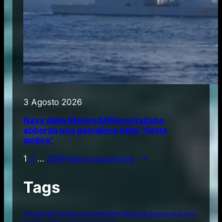
3 Agosto 2026
Nave della Marina Militare italiana
abborda una petroliera della “flotta
ombra”
1
2
…
526
Pagina successiva
→
Tags
A bordo del Dandolo il sommergibile utilizzato durante la Guerra