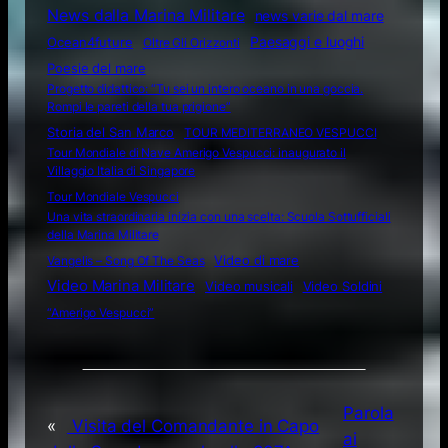
News dalla Marina Militare
news varie dal mare
Ocean4future
Paesaggi e luoghi
Oltre Gli Orizzonti
Poesie del mare
Progetto didattico: “Tu sei un intero oceano in una goccia.
Rompi le pareti della tua prigione”
Storia del San Marco
TOUR MEDITERRANEO VESPUCCI
Tour Mondiale di Nave Amerigo Vespucci: inaugurato il
Villaggio Italia di Singapore
Tour Mondiale Vespucci
Una vita straordinaria inizia con una scelta: Scuola Sottufficiali
della Marina Militare
Video di mare
Vangelis – Song Of The Seas
Video Marina Militare
Video musicali
Video Soldini
“Amerigo Vespucci”
Parola
«
Visita del Comandante in Capo
ai