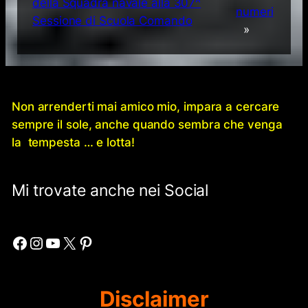
della Squadra navale alla 307^
numeri
Sessione di Scuola Comando
»
Non arrenderti mai amico mio, impara a cercare
sempre il sole, anche quando sembra che venga
la tempesta … e lotta!
Mi trovate anche nei Social
Facebook
Instagram
YouTube
X
Pinterest
Disclaimer